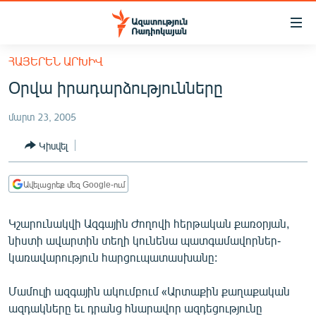
Մատչելիության
հղումներ
Անցնել
ՀԱՅԵՐԵՆ ԱՐԽԻՎ
հիմնական
ԱԶԱՏՈՒԹՅՈՒՆ TV
Օրվա իրադարձությունները
բովանդակությանը
ՀԱՅԱՍՏԱՆ
Անցնել
մարտ 23, 2005
հիմնական
ՔԱՂԱՔԱԿԱՆ
մենյուին
Կիսվել
ԸՆՏՐՈՒԹՅՈՒՆՆԵՐ 2026
Որոնում
ԻՐԱՎՈՒՆՔ
Ավելացրեք մեզ Google-ում
ՀԱՍԱՐԱԿՈՒԹՅՈՒՆ
Կշարունակվի Ազգային Ժողովի հերթական քառօրյան,
ՏՆՏԵՍՈՒԹՅՈՒՆ
նիստի ավարտին տեղի կունենա պատգամավորներ-
ՂԱՐԱԲԱՂ
կառավարություն հարցուպատասխանը:
ՊԱՏԵՐԱԶՄԻ 6 ՇԱԲԱԹՆԵՐԸ
Մամուլի ազգային ակումբում «Արտաքին քաղաքական
ՏԱՐԱԾԱՇՐՋԱՆ
ազդակները եւ դրանց հնարավոր ազդեցությունը