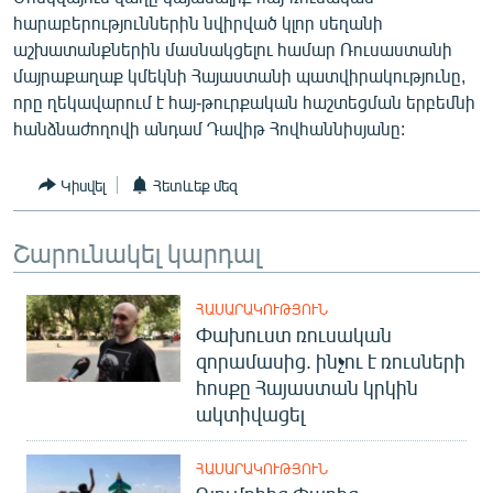
English
հարաբերություններին նվիրված կլոր սեղանի
աշխատանքներին մասնակցելու համար Ռուսաստանի
Русский
մայրաքաղաք կմեկնի Հայաստանի պատվիրակությունը,
որը ղեկավարում է հայ-թուրքական հաշտեցման երբեմնի
ՀԵՏԵՎԵՔ ՄԵԶ
հանձնաժողովի անդամ Դավիթ Հովհաննիսյանը:
Կիսվել
Հետևեք մեզ
Շարունակել կարդալ
«Ազատության» բոլոր կայքերը
ՀԱՍԱՐԱԿՈՒԹՅՈՒՆ
Փախուստ ռուսական
զորամասից. ինչու է ռուսների
հոսքը Հայաստան կրկին
ակտիվացել
ՀԱՍԱՐԱԿՈՒԹՅՈՒՆ