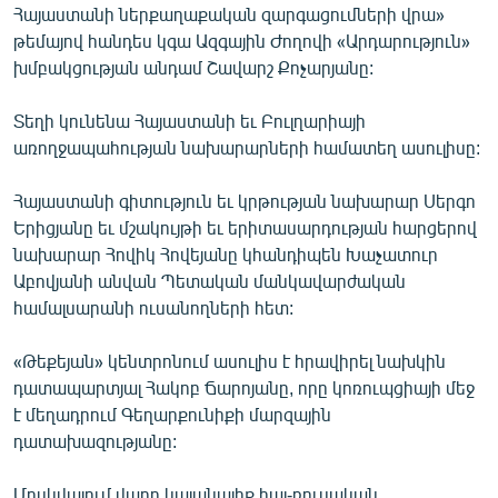
Հայաստանի ներքաղաքական զարգացումների վրա»
ՄԻՋԱԶԳԱՅԻՆ
թեմայով հանդես կգա Ազգային Ժողովի «Արդարություն»
ՄՇԱԿՈՒՅԹ
խմբակցության անդամ Շավարշ Քոչարյանը:
ՍՊՈՐՏ
Տեղի կունենա Հայաստանի եւ Բուլղարիայի
ՄԵԿՆԱԲԱՆՈՒԹՅՈՒՆ
առողջապահության նախարարների համատեղ ասուլիսը:
ՏՏ ԵՒ ԻՆՏԵՐՆԵՏ
Հայաստանի գիտություն եւ կրթության նախարար Սերգո
ԿՈՐՈՆԱՎԻՐՈՒՍ
Երիցյանը եւ մշակույթի եւ երիտասարդության հարցերով
նախարար Հովիկ Հովեյանը կհանդիպեն Խաչատուր
ԱՐԽԻՎ
Աբովյանի անվան Պետական մանկավարժական
ՏԵՍԱՆՅՈՒԹԵՐ
համալսարանի ուսանողների հետ:
ԲԱՆԱՎԵՃ
«Թեքեյան» կենտրոնում ասուլիս է հրավիրել նախկին
ՁԳՏԵԼՈՎ ԼԱՎԱԳՈՒՅՆԻՆ
դատապարտյալ Հակոբ Ճարոյանը, որը կոռուպցիայի մեջ
է մեղադրում Գեղարքունիքի մարզային
ՓՈԴՔԱՍԹ
դատախազությանը:
Հայերեն
Մոսկվայում վաղը կայանալիք հայ-ռուսական