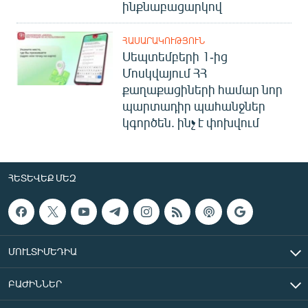
ինքնաբացարկով
ՀԱՍԱՐԱԿՈՒԹՅՈՒՆ
Սեպտեմբերի 1-ից
Մոսկվայում ՀՀ
քաղաքացիների համար նոր
պարտադիր պահանջներ
կգործեն. ինչ է փոխվում
ՀԵՏԵՎԵՔ ՄԵԶ
ՄՈՒԼՏԻՄԵԴԻԱ
ԲԱԺԻՆՆԵՐ