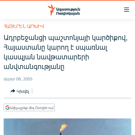
Մատչելիության
հղումներ
Անցնել
ՀԱՅԵՐԵՆ ԱՐԽԻՎ
հիմնական
ԱԶԱՏՈՒԹՅՈՒՆ TV
Ադրբեջանցի պաշտոնյայի կարծիքով,
բովանդակությանը
ՀԱՅԱՍՏԱՆ
Անցնել
Հայաստանը կարող է սպառնալ
հիմնական
ՔԱՂԱՔԱԿԱՆ
կասպյան նավթատարերի
մենյուին
ԸՆՏՐՈՒԹՅՈՒՆՆԵՐ 2026
անվտանգությանը
Որոնում
ԻՐԱՎՈՒՆՔ
մարտ 08, 2005
ՀԱՍԱՐԱԿՈՒԹՅՈՒՆ
Կիսվել
ՏՆՏԵՍՈՒԹՅՈՒՆ
ՂԱՐԱԲԱՂ
Ավելացրեք մեզ Google-ում
ՊԱՏԵՐԱԶՄԻ 6 ՇԱԲԱԹՆԵՐԸ
ՏԱՐԱԾԱՇՐՋԱՆ