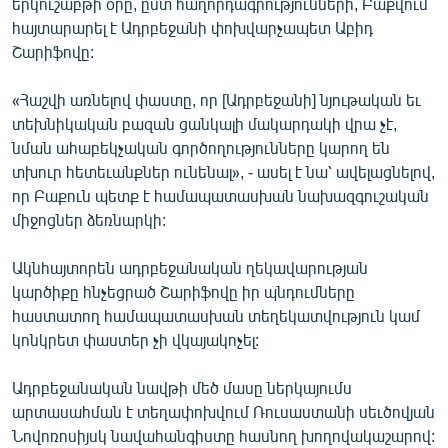
երկուշաբթի օրը, ըստ հաղորդագրությունների, Բաքվում
English
հայտարարել է Ադրբեջանի փոխվարչապետ Աբիդ
Շարիֆովը:
Русский
«Հաշվի առնելով փաստը, որ [Ադրբեջանի] նյութական եւ
ՀԵՏԵՎԵՔ ՄԵԶ
տեխնիկական բազան ցանկալի մակարդակի վրա չէ,
նման ահաբեկչական գործողությունները կարող են
տխուր հետեւանքներ ունենալ», - ասել է նա՝ ավելացնելով,
որ Բաքուն պետք է համապատասխան նախազգուշական
միջոցներ ձեռնարկի:
«Ազատության» բոլոր կայքերը
Ակնհայտորեն ադրբեջանական ղեկավարության
կարծիքը հնչեցրած Շարիֆովը իր պնդումները
հաստատող համապատասխան տեղեկատվություն կամ
կոնկրետ փաստեր չի վկայակոչել:
Ադրբեջանական նավթի մեծ մասը ներկայումս
արտասահման է տեղափոխվում Ռուսաստանի սեւծովյան
Նովոռոսիյսկ նավահանգիստը հասնող խողովակաշարով: