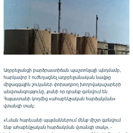
ՄԻՋԱԶԳԱՅԻՆ
ՄՇԱԿՈՒՅԹ
ՍՊՈՐՏ
ՄԵԿՆԱԲԱՆՈՒԹՅՈՒՆ
ՏՏ ԵՒ ԻՆՏԵՐՆԵՏ
ԿՈՐՈՆԱՎԻՐՈՒՍ
ԱՐԽԻՎ
Ադրբեջանցի բարձրաստիճան պաշտոնյայի պնդմամբ,
հարկավոր է ուժեղացնել ադրբեջանական նավթը
ՏԵՍԱՆՅՈՒԹԵՐ
միջազգային շուկաներ փոխադրող խողովակաշարերի
ԲԱՆԱՎԵՃ
անվտանգությունը, քանի որ դրանք գտնվում են
Հայաստանի կողմից «ահաբեկչական հարձակման»
ՁԳՏԵԼՈՎ ԼԱՎԱԳՈՒՅՆԻՆ
վտանգի տակ:
ՓՈԴՔԱՍԹ
«Նման հարեւանի պայմաններում մենք միշտ գտնվում
ենք ահաբեկչական հարձակման վտանգի տակ», -
Հայերեն