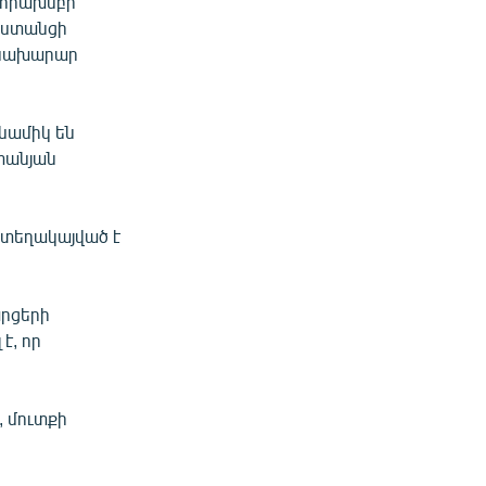
զորախմբի
աստանցի
 նախարար
ինամիկ են
ստանյան
 տեղակայված է
արցերի
է, որ
, մուտքի