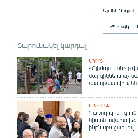
Արմեն Դուլյան
Կիսվել
Շարունակել կարդալ
ՍՊՈՐՏ
«Օլիմպավան»-ը փ
մարզիկներն աշխա
պատրաստվում են 
ԻՐԱՎՈՒՆՔ
Կաթողիկոսի գոր
նիստն ավարտվեց
ինքնաբացարկով