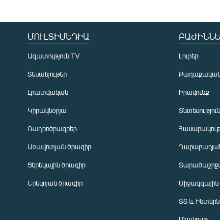
ՄՈՒԼՏԻՄԵԴԻԱ
ԲԱԺԻՆՆԵ
Ազատություն TV
Լուրեր
Տեսանյութեր
Քաղաքակա
Լրատվական
Իրավունք
Կիրակնօրյա
Տնտեսությու
Ռադիոծրագրեր
Հասարակութ
Առավոտյան ծրագիր
Ղարաբաղյան
Ցերեկային ծրագիր
Տարածաշրջ
Հայերեն
Երեկոյան ծրագիր
Միջազգային
English
ՏՏ և Ինտեր
Русский
Մշակույթ