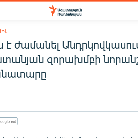
ԽԻՎ
ն է ժամանել Անդրկովկասու
ստանյան զորախմբի նորա
անատարը
oogle-ում