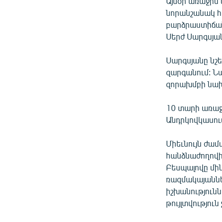
Այսօր առաջին
ՄԻՋԱԶԳԱՅԻՆ
նորանշանակ հ
ՄՇԱԿՈՒՅԹ
բարձրաստիճան
Սերժ Սարգսյա
ՍՊՈՐՏ
ՄԵԿՆԱԲԱՆՈՒԹՅՈՒՆ
Սարգսյանը նշե
զարգանում: Նա
ՏՏ ԵՒ ԻՆՏԵՐՆԵՏ
զորախմբի նախ
ԿՈՐՈՆԱՎԻՐՈՒՍ
10 տարի առաջ
ԱՐԽԻՎ
Անդրկովկասու
ՏԵՍԱՆՅՈՒԹԵՐ
Միեւնույն ժա
ԲԱՆԱՎԵՃ
հանձնաժողովի 
ՁԳՏԵԼՈՎ ԼԱՎԱԳՈՒՅՆԻՆ
Բեսպալովը մին
ռազմակայաննե
ՓՈԴՔԱՍԹ
իշխանությունն
թույլտվությու