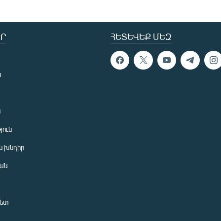
Ր
ՀԵՏԵՎԵՔ ՄԵԶ
ն
ն
յուն
 խնդիր
ան
նետ