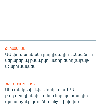
ՔԱՂԱՔԱԿԱՆ
ԱԺ փոխխոսնակի ընդդիմադիր թեկնածուի
վերաբերյալ քննարկումները եկող շաբաթ
կշարունակվեն
ՀԱՍԱՐԱԿՈՒԹՅՈՒՆ
Սեպտեմբերի 1-ից Մոսկվայում ՀՀ
քաղաքացիների համար նոր պարտադիր
պահանջներ կգործեն. ինչ է փոխվում