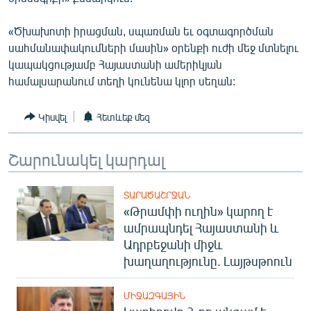
English
«Ծխախոտի իրացման, սպառման եւ օգտագործման
Русский
սահմանափակումների մասին» օրենքի ուժի մեջ մտնելու
կապակցությամբ Հայաստանի ամերիկյան
ՀԵՏԵՎԵՔ ՄԵԶ
համալսարանում տեղի կունենա կլոր սեղան:
Կիսվել
Հետևեք մեզ
Շարունակել կարդալ
«Ազատության» բոլոր կայքերը
ՏԱՐԱԾԱՇՐՋԱՆ
«Թրամփի ուղին» կարող է
ամրապնդել Հայաստանի և
Ադրբեջանի միջև
խաղաղությունը. Լայթսթոուն
ՄԻՋԱԶԳԱՅԻՆ