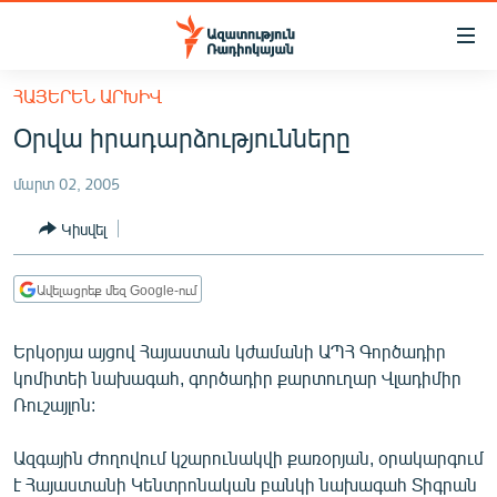
Մատչելիության
հղումներ
Անցնել
ՀԱՅԵՐԵՆ ԱՐԽԻՎ
հիմնական
ԱԶԱՏՈՒԹՅՈՒՆ TV
Օրվա իրադարձությունները
բովանդակությանը
ՀԱՅԱՍՏԱՆ
Անցնել
մարտ 02, 2005
հիմնական
ՔԱՂԱՔԱԿԱՆ
մենյուին
Կիսվել
ԸՆՏՐՈՒԹՅՈՒՆՆԵՐ 2026
Որոնում
ԻՐԱՎՈՒՆՔ
Ավելացրեք մեզ Google-ում
ՀԱՍԱՐԱԿՈՒԹՅՈՒՆ
Երկօրյա այցով Հայաստան կժամանի ԱՊՀ Գործադիր
ՏՆՏԵՍՈՒԹՅՈՒՆ
կոմիտեի նախագահ, գործադիր քարտուղար Վլադիմիր
ՂԱՐԱԲԱՂ
Ռուշայլոն:
ՊԱՏԵՐԱԶՄԻ 6 ՇԱԲԱԹՆԵՐԸ
Ազգային Ժողովում կշարունակվի քառօրյան, օրակարգում
ՏԱՐԱԾԱՇՐՋԱՆ
է Հայաստանի Կենտրոնական բանկի նախագահ Տիգրան