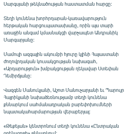
Սարգսյանի թեկնածության հաստատման հարցը:
ՄԻՋԱԶԳԱՅԻՆ
ՄՇԱԿՈՒՅԹ
Տեղի կունենա խորհրդարան-կառավարություն
հերթական հարցուպատասխանը, որին այս տարի
ՍՊՈՐՏ
առաջին անգամ կմասնակցի վարչապետ Անդրանիկ
ՄԵԿՆԱԲԱՆՈՒԹՅՈՒՆ
Մարգարյանը:
ՏՏ ԵՒ ԻՆՏԵՐՆԵՏ
Մամուլի ազգային ակումբի հյուրը կլինի Հայաստանի
ԿՈՐՈՆԱՎԻՐՈՒՍ
ժողովրդական կուսակցության նախագահ,
«Արդարություն» խմբակցության ղեկավար Ստեփան
ԱՐԽԻՎ
Դեմիրճյանը:
ՏԵՍԱՆՅՈՒԹԵՐ
Վազգեն Մանուկյանի, Աշոտ Մանուչարյանի եւ Պարույր
ԲԱՆԱՎԵՃ
Հայրիկյանի նախաձեռնությամբ տեղի կունենա
ՁԳՏԵԼՈՎ ԼԱՎԱԳՈՒՅՆԻՆ
քննարկում սահմանադրական բարեփոխումների
նպատակահարմարության վերաբերյալ:
ՓՈԴՔԱՍԹ
«Թեքեյան» կենտրոնում տեղի կունենա «Ընտրական
Հայերեն
օրենսգրքի» քննարկում: