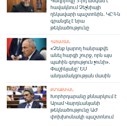
Կադիրովը 3-րդ անգամ է
հավակնում Չեչնիայի
ղեկավարի պաշտոնին․ ԿԸՀ-ն
գրանցել է նրա
թեկնածությունը
ՀԱՅԱՍՏԱՆ
«Չենք կարող հանրաքվե
անել հարցի շուրջ, որն այս
պահին գոյություն չունի»․
Փաշինյանը՝ ԵՄ
անդամակցության մասին
ՔԱՂԱՔԱԿԱՆ
Խորհրդարանը քննարկում է
Արամ Վարդևանյանի
թեկնածությունը ԱԺ
փոխխոսնակի պաշտոնում