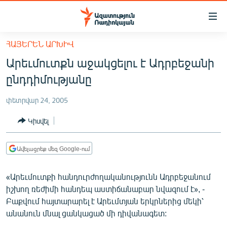
Մատչելիության
հղումներ
Անցնել
ՀԱՅԵՐԵՆ ԱՐԽԻՎ
հիմնական
ԱԶԱՏՈՒԹՅՈՒՆ TV
Արեւմուտքն աջակցելու է Ադրբեջանի
բովանդակությանը
ՀԱՅԱՍՏԱՆ
Անցնել
ընդդիմությանը
հիմնական
ՔԱՂԱՔԱԿԱՆ
մենյուին
փետրվար 24, 2005
ԸՆՏՐՈՒԹՅՈՒՆՆԵՐ 2026
Որոնում
Կիսվել
ԻՐԱՎՈՒՆՔ
ՀԱՍԱՐԱԿՈՒԹՅՈՒՆ
Ավելացրեք մեզ Google-ում
ՏՆՏԵՍՈՒԹՅՈՒՆ
«Արեւմուտքի հանդուրժողականությունն Ադրբեջանում
ՂԱՐԱԲԱՂ
իշխող ռեժիմի հանդեպ աստիճանաբար նվազում է», -
ՊԱՏԵՐԱԶՄԻ 6 ՇԱԲԱԹՆԵՐԸ
Բաքվում հայտարարել է Արեւմտյան երկրներից մեկի՝
անանուն մնալ ցանկացած մի դիվանագետ:
ՏԱՐԱԾԱՇՐՋԱՆ