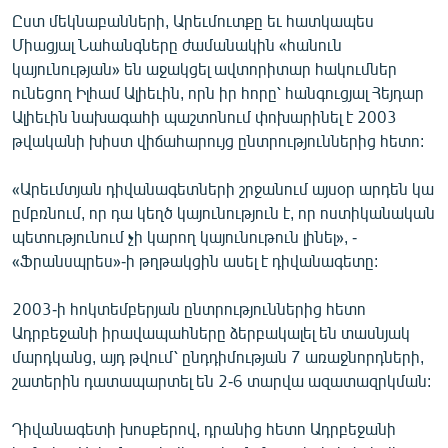
ՄԻՋԱԶԳԱՅԻՆ
Ըստ մեկնաբանների, Արեւմուտքը եւ հատկապես
Միացյալ Նահանգները ժամանակին «հանուն
ՄՇԱԿՈՒՅԹ
կայունության» են աջակցել ավտորիտար հակումներ
ՍՊՈՐՏ
ունեցող Իլհամ Ալիեւին, որն իր հորը՝ հանգուցյալ Հեյդար
Ալիեւին նախագահի պաշտոնում փոխարինել է 2003
ՄԵԿՆԱԲԱՆՈՒԹՅՈՒՆ
թվականի խիստ վիճահարույց ընտրություններից հետո:
ՏՏ ԵՒ ԻՆՏԵՐՆԵՏ
«Արեւմտյան դիվանագետների շրջանում այսօր արդեն կա
ԿՈՐՈՆԱՎԻՐՈՒՍ
ըմբռնում, որ դա կեղծ կայունություն է, որ ոստիկանական
ԱՐԽԻՎ
պետությունում չի կարող կայունութուն լինել», -
«Ֆրանսպրես»-ի թղթակցին ասել է դիվանագետը:
ՏԵՍԱՆՅՈՒԹԵՐ
ԲԱՆԱՎԵՃ
2003-ի հոկտեմբերյան ընտրություններից հետո
Ադրբեջանի իրավապահները ձերբակալել են տասնյակ
ՁԳՏԵԼՈՎ ԼԱՎԱԳՈՒՅՆԻՆ
մարդկանց, այդ թվում՝ ընդդիմության 7 առաջնորդների,
ՓՈԴՔԱՍԹ
շատերին դատապարտել են 2-6 տարվա ազատազրկման:
Դիվանագետի խոսքերով, դրանից հետո Ադրբեջանի
Հայերեն