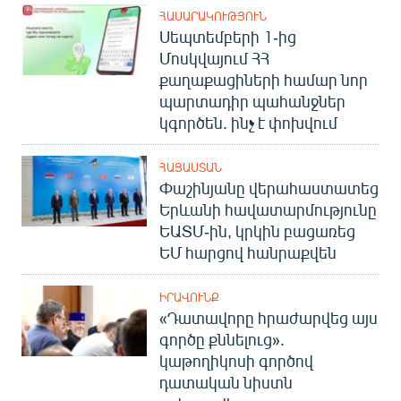
ՀԱՍԱՐԱԿՈՒԹՅՈՒՆ
Սեպտեմբերի 1-ից
Մոսկվայում ՀՀ
քաղաքացիների համար նոր
պարտադիր պահանջներ
կգործեն. ինչ է փոխվում
ՀԱՅԱՍՏԱՆ
Փաշինյանը վերահաստատեց
Երևանի հավատարմությունը
ԵԱՏՄ-ին, կրկին բացառեց
ԵՄ հարցով հանրաքվեն
ԻՐԱՎՈՒՆՔ
«Դատավորը հրաժարվեց այս
գործը քննելուց».
կաթողիկոսի գործով
դատական նիստն