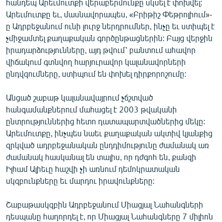
հանդեպ Արեւմուտքի վերաբերմունքը սկսել է փոխվել:
English
Արեւմուտքը եւ, մասնավորապես, «Բրիթիշ Փեթրոլիում»-
ը Ադրբեջանում ունի լուրջ ներդրումներ, ինչը եւ ստիպել է
Русский
չմիջամտել քաղաքական գործընթացներին: Բայց վերջին
իրադարձությունները, այդ թվում՝ բանտում ահավոր
ՀԵՏԵՎԵՔ ՄԵԶ
վիճակում գտնվող հարյուրավոր կալանավորների
ընդվզումները, ստիպում են փոխել դիրքորոշումը:
Անցած շաբաթ կալանավայրում չճշտված
հանգամանքներում մահացել է 2003 թվականի
«Ազատության» բոլոր կայքերը
ընտրություններից հետո դատապարտվածներից մեկը:
Արեւմուտքը, ինչպես նաեւ քաղաքական ակտիվ կյանքից
զրկված ադրբեջանական ընդդիմությունը ժամանակ առ
ժամանակ հասկանալ են տալիս, որ դժգոհ են, քանզի
Իլհամ Ալիեւը հաշվի չի առնում դեմոկրատական
սկզբունքները եւ մարդու իրավունքները:
Շաբաթասկզբին Ադրբեջանում Միացյալ Նահանգների
դեսպանը հաղորդել է, որ Միացյալ Նահանգները 7 միլիոն