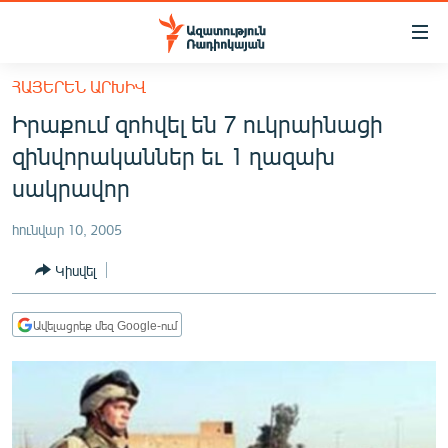
Մատչելիության
հղումներ
Անցնել
ՀԱՅԵՐԵՆ ԱՐԽԻՎ
հիմնական
ԱԶԱՏՈՒԹՅՈՒՆ TV
Իրաքում զոհվել են 7 ուկրաինացի
բովանդակությանը
ՀԱՅԱՍՏԱՆ
Անցնել
զինվորականներ եւ 1 ղազախ
հիմնական
ՔԱՂԱՔԱԿԱՆ
սակրավոր
մենյուին
ԸՆՏՐՈՒԹՅՈՒՆՆԵՐ 2026
Որոնում
հունվար 10, 2005
ԻՐԱՎՈՒՆՔ
Կիսվել
ՀԱՍԱՐԱԿՈՒԹՅՈՒՆ
ՏՆՏԵՍՈՒԹՅՈՒՆ
Ավելացրեք մեզ Google-ում
ՂԱՐԱԲԱՂ
ՊԱՏԵՐԱԶՄԻ 6 ՇԱԲԱԹՆԵՐԸ
ՏԱՐԱԾԱՇՐՋԱՆ