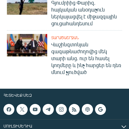
Գյումրիից Փարիզ․
հայկական անօդաչուն
ներկայացվել է միջազգային
ցուցահանդեսում
ՏԱՐԱԾԱՇՐՋԱՆ
Վաշինգտոնյան
գագաթնաժողովից մեկ
տարի անց. ուր են հասել
կողմերը և ինչ հարցեր են դեռ
մնում չլուծված
ՀԵՏԵՎԵՔ ՄԵԶ
ՄՈՒԼՏԻՄԵԴԻԱ