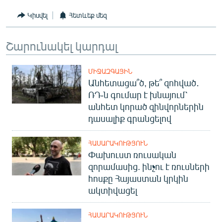
Կիսվել
Հետևեք մեզ
Շարունակել կարդալ
ՄԻՋԱԶԳԱՅԻՆ
Անհետացա՞ծ, թե՞ զոհված․
ՌԴ-ն գումար է խնայում՝
անհետ կորած զինվորներին
դասալիք գրանցելով
ՀԱՍԱՐԱԿՈՒԹՅՈՒՆ
Փախուստ ռուսական
զորամասից. ինչու է ռուսների
հոսքը Հայաստան կրկին
ակտիվացել
ՀԱՍԱՐԱԿՈՒԹՅՈՒՆ