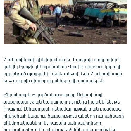
ՄԻՋԱԶԳԱՅԻՆ
ՄՇԱԿՈՒՅԹ
ՍՊՈՐՏ
ՄԵԿՆԱԲԱՆՈՒԹՅՈՒՆ
ՏՏ ԵՒ ԻՆՏԵՐՆԵՏ
ԿՈՐՈՆԱՎԻՐՈՒՍ
7 ուկրաինացի զինվորական եւ 1 ղազախ սակրավոր է
զոհվել Իրաքի կենտրոնական Վասիթ մարզում կիրակի
ԱՐԽԻՎ
օրը հնչած պայթյունի հետեւանքով: Եվս 7 ուկրաինացի
ՏԵՍԱՆՅՈՒԹԵՐ
եւ 4 ղազախ զինվորականների վիրավորվել են:
ԲԱՆԱՎԵՃ
«Ֆրանսպրես» գործակալությանը Ուկրաինայի
ՁԳՏԵԼՈՎ ԼԱՎԱԳՈՒՅՆԻՆ
պաշտպանության նախարարությունից հայտնել են, թե
Իրաքում Լեհաստանի ղեկավարության տակ բազմազգ
ՓՈԴՔԱՍԹ
դիվիզիայի կազմում ծառայություն անցնող ուկրաինացի
զինվորականները եւ ղազախ սակրավորները
Հայերեն
իրականացնում են ականազերծման աշխատանքներ