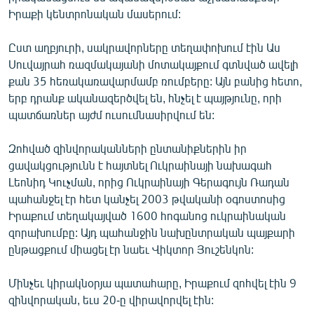
English
Իրաքի կենտրոնական մասերում:
Русский
Ըստ աղբյուրի, սակրավորները տեղափոխում էին Աս
Սուվայրահ ռազմակայանի մոտակայքում գտնված ավելի
ՀԵՏԵՎԵՔ ՄԵԶ
քան 35 հեռակառավարմամբ ռումբերը: Այն բանից հետո,
երբ դրանք ականազերծվել են, հնչել է պայթյունը, որի
պատճառներ այժմ ուսումնասիրվում են:
Զոհված զինվորականների ընտանիքներին իր
ցավակցությունն է հայտնել Ուկրաինայի նախագահ
«Ազատության» բոլոր կայքերը
Լեոնիդ Կուչման, որից Ուկրաինայի Գերագույն Ռադան
պահանջել էր հետ կանչել 2003 թվականի օգոստոսից
Իրաքում տեղակայված 1600 հոգանոց ուկրաինական
զորախումբը: Այդ պահանջին նախընտրական պայքարի
ընթացքում միացել էր նաեւ Վիկտոր Յուշենկոն:
Մինչեւ կիրակնօրյա պատահարը, Իրաքում զոհվել էին 9
զինվորական, եւս 20-ը վիրավորվել էին: