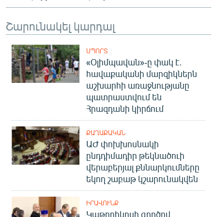
English
Շարունակել կարդալ
Русский
ՍՊՈՐՏ
ՀԵՏԵՎԵՔ ՄԵԶ
«Օլիմպավան»-ը փակ է.
հավաքականի մարզիկներն
աշխարհի առաջնությանը
պատրաստվում են
Հրազդանի կիրճում
«Ազատության» բոլոր կայքերը
ՔԱՂԱՔԱԿԱՆ
ԱԺ փոխխոսնակի
ընդդիմադիր թեկնածուի
վերաբերյալ քննարկումները
եկող շաբաթ կշարունակվեն
ԻՐԱՎՈՒՆՔ
Կաթողիկոսի գործով