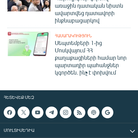
առաջին դատական նիստն
ավարտվեց դատավորի
ինքնաբացարկով
ՀԱՍԱՐԱԿՈՒԹՅՈՒՆ
Սեպտեմբերի 1-ից
Մոսկվայում ՀՀ
քաղաքացիների համար նոր
պարտադիր պահանջներ
կգործեն. ինչ է փոխվում
ՀԵՏԵՎԵՔ ՄԵԶ
ՄՈՒԼՏԻՄԵԴԻԱ