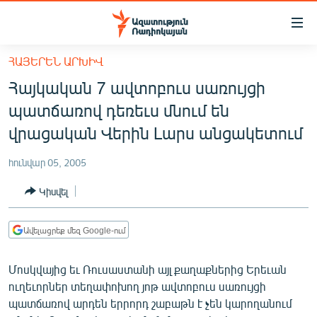
Մատչելիության
հղումներ
Անցնել
ՀԱՅԵՐԵՆ ԱՐԽԻՎ
հիմնական
ԱԶԱՏՈՒԹՅՈՒՆ TV
Հայկական 7 ավտոբուս սառույցի
բովանդակությանը
ՀԱՅԱՍՏԱՆ
Անցնել
պատճառով դեռեւս մնում են
հիմնական
ՔԱՂԱՔԱԿԱՆ
վրացական Վերին Լարս անցակետում
մենյուին
ԸՆՏՐՈՒԹՅՈՒՆՆԵՐ 2026
Որոնում
հունվար 05, 2005
ԻՐԱՎՈՒՆՔ
Կիսվել
ՀԱՍԱՐԱԿՈՒԹՅՈՒՆ
ՏՆՏԵՍՈՒԹՅՈՒՆ
Ավելացրեք մեզ Google-ում
ՂԱՐԱԲԱՂ
Մոսկվայից եւ Ռուսաստանի այլ քաղաքներից Երեւան
ՊԱՏԵՐԱԶՄԻ 6 ՇԱԲԱԹՆԵՐԸ
ուղեւորներ տեղափոխող յոթ ավտոբուս սառույցի
պատճառով արդեն երրորդ շաբաթն է չեն կարողանում
ՏԱՐԱԾԱՇՐՋԱՆ