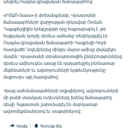
անցնել Ռազմա-վրացական ճանապարհով:
ՄԻՋԱԶԳԱՅԻՆ
«ԻՏԱՌ-Տասս»-ի փոխանցմամբ, Վրաստանի
ՄՇԱԿՈՒՅԹ
ճանապարհների վարչության ղեկավար Ռոման
ՍՊՈՐՏ
Դալաքիշվիլին երեքշաբթի օրը հայտարարել է, թե
հայկական կողմը դեռեւս ամռանը տեղեկացվել էր
ՄԵԿՆԱԲԱՆՈՒԹՅՈՒՆ
Ռազմա-վրացական ճանապարհի Կազբեգի-Կոբի
ՏՏ ԵՒ ԻՆՏԵՐՆԵՏ
հատվածի՝ նոյեմբերից մինչեւ մարտ ամիսը փակվելու
մասին: Վրաստանի տրանսպորտային ընկերությունները
ԿՈՐՈՆԱՎԻՐՈՒՍ
դեռեւս ամիսուկես առաջ են դադարեցրել բեռնատար
ԱՐԽԻՎ
մեքենաների եւ ավտոբուսների երթեւեկությունը
մայրուղու այդ հատվածով:
ՏԵՍԱՆՅՈՒԹԵՐ
ԲԱՆԱՎԵՃ
Վրաց սահմանապահների տվյալներով, ավտոբուսների
մի քանի տասնյակ ուղեւորները իրենց ճանապարհը
ՁԳՏԵԼՈՎ ԼԱՎԱԳՈՒՅՆԻՆ
դեպի Հայաստան շարունակել են մարդատար
ՓՈԴՔԱՍԹ
ավտոմեքենաներով եւ տաքսիներով:
Հայերեն
Կիսվել
Հետևեք մեզ