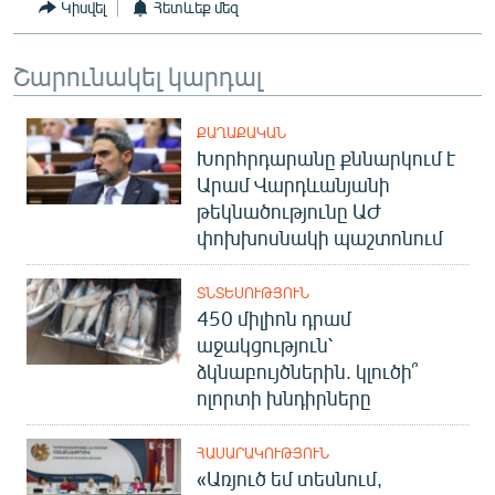
Կիսվել
Հետևեք մեզ
Շարունակել կարդալ
ՔԱՂԱՔԱԿԱՆ
Խորհրդարանը քննարկում է
Արամ Վարդևանյանի
թեկնածությունը ԱԺ
փոխխոսնակի պաշտոնում
ՏՆՏԵՍՈՒԹՅՈՒՆ
450 միլիոն դրամ
աջակցություն՝
ձկնաբույծներին. կլուծի՞
ոլորտի խնդիրները
ՀԱՍԱՐԱԿՈՒԹՅՈՒՆ
«Առյուծ եմ տեսնում,