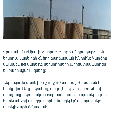
ՄԻՋԱԶԳԱՅԻՆ
ՄՇԱԿՈՒՅԹ
ՍՊՈՐՏ
ՄԵԿՆԱԲԱՆՈՒԹՅՈՒՆ
ՏՏ ԵՒ ԻՆՏԵՐՆԵՏ
ԿՈՐՈՆԱՎԻՐՈՒՍ
Վրացական «Ախալի թաոբա» թերթը անդրադարձել են
երկրում վառելիքի գների բարձացման խնդրին: Կարծիք
ԱՐԽԻՎ
կա նաեւ, թե վառելիք ներկրողները արհեստականորեն
ՏԵՍԱՆՅՈՒԹԵՐ
են բարձացնում գները:
ԲԱՆԱՎԵՃ
Ներկայումս վառելիքի շուրջ 80 տոկոսը Վրաստան է
ՁԳՏԵԼՈՎ ԼԱՎԱԳՈՒՅՆԻՆ
ներկրվում Ադրբեջանից, սակայն վերջին շաբաթների
վրաց-ադրբեջանական «տրասպորտային պատերազմի»
ՓՈԴՔԱՍԹ
հետեւանքով այն զգալիորեն նվազել էր՝ առաջացնելով
վառելիքային ճգնաժամ:
Հայերեն