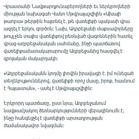
English
Վրաստանի Նավթարդյունաբերողների եւ ներկրողների
միության նախագահ Վանո Մթվրալաշվիլին «Ախալի
Русский
թաոբա» թերթին հայտնել է, թե վառելիքի պակասի վրա
ազդել է երկու գործոն: Նախ, Ադրբեջանի մաքսավորները
ՀԵՏԵՎԵՔ ՄԵԶ
թույլ չեն տալիս վառելիքով բեռնված վագոններին հատել
վրաց-ադրբեջանական սահմանը, ինչի պատճառով
վառելիքամատակարարումը Ադրբեջանից հասցվել է
զրոյական մակարդակի:
«Ադրբեջանականն կողմը լիովին իրավացի է. իմ ունեցած
«Ազատության» բոլոր կայքերը
տեղեկույթուններով, վառելիքի որոշ մասը, իրոք, հասնում
է Հայաստան», - ասել է Մթվրալաշվիլին:
Երկրորդ պատճառը, ըստ նրա, Ադրբեջանում
նավթամշակող ձեռնարկությունների վերազինումն է,
ինչը հանգեցչել է վառելիքի արտադրության
ժամանակավոր նվազման: