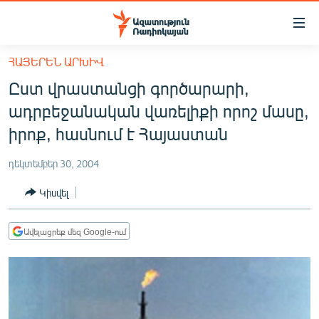
Մատչելիության
հղումներ
Անցնել
ՀԱՅԵՐԵՆ ԱՐԽԻՎ
հիմնական
ԱԶԱՏՈՒԹՅՈՒՆ TV
Ըստ վրաստանցի գործարարի,
բովանդակությանը
ՀԱՅԱՍՏԱՆ
Անցնել
ադրբեջանական վառելիքի որոշ մասը,
հիմնական
ՔԱՂԱՔԱԿԱՆ
իրոք, հասնում է Հայաստան
մենյուին
ԸՆՏՐՈՒԹՅՈՒՆՆԵՐ 2026
Որոնում
դեկտեմբեր 30, 2004
ԻՐԱՎՈՒՆՔ
Կիսվել
ՀԱՍԱՐԱԿՈՒԹՅՈՒՆ
ՏՆՏԵՍՈՒԹՅՈՒՆ
Ավելացրեք մեզ Google-ում
ՂԱՐԱԲԱՂ
ՊԱՏԵՐԱԶՄԻ 6 ՇԱԲԱԹՆԵՐԸ
ՏԱՐԱԾԱՇՐՋԱՆ