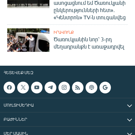
ասոցացնում եմ Ծառուկյանի
ընկերությունների հետ».
«Կենտրոն» TV-ն տուգանվեց
ԻՐԱՎՈՒՆՔ
Ծառուկյանին նոր՝ 3-րդ
մեղադրանքն է առաջադրվել
ՀԵՏԵՎԵՔ ՄԵԶ
ՄՈՒԼՏԻՄԵԴԻԱ
ԲԱԺԻՆՆԵՐ
ՄԵՐ ՄԱՍԻՆ