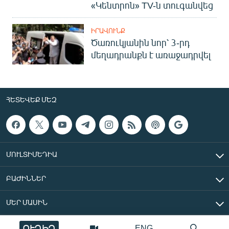
«Կենտրոն» TV-ն տուգանվեց
ԻՐԱՎՈՒՆՔ
Ծառուկյանին նոր՝ 3-րդ
մեղադրանքն է առաջադրվել
ՀԵՏԵՎԵՔ ՄԵԶ
ՄՈՒԼՏԻՄԵԴԻԱ
ԲԱԺԻՆՆԵՐ
ՄԵՐ ՄԱՍԻՆ
ՈՒՂԻՂ
ENG
«Ազատ Եվրոպա/Ազատություն» ռադիոկայան © 2026