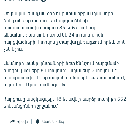
ՄԻՋԱԶԳԱՅԻՆ
Սեփական ծննդյան օրը եւ ընտանիքի անդամների
ՄՇԱԿՈՒՅԹ
ծննդյան օրը տոնում են հարցվածների
ՍՊՈՐՏ
համապատասխանաբար 85 եւ 67 տոկոսը:
Անկախության տոնը նշում են 24 տոկոսը, իսկ
ՄԵԿՆԱԲԱՆՈՒԹՅՈՒՆ
հարցվածների 1 տոկոսը տարվա ընթացքում որեւէ տոն
ՏՏ ԵՒ ԻՆՏԵՐՆԵՏ
չեն նշում:
ԿՈՐՈՆԱՎԻՐՈՒՍ
Ամանորը տանը, ընտանիքի հետ են նշում հարցմամբ
ԱՐԽԻՎ
ընդգրկվածների 81 տոկոսը: Ընդամենը 2 տոկոսն է
պատրաստվում Նոր տարին դիմավորել «ռեստորանում,
ՏԵՍԱՆՅՈՒԹԵՐ
ակումբում կամ համերգում»:
ԲԱՆԱՎԵՃ
Հարցումը անցկացվել է 18 եւ ավելի բարձր տարիքի 662
ՁԳՏԵԼՈՎ ԼԱՎԱԳՈՒՅՆԻՆ
երեւանցիների շրջանում:
ՓՈԴՔԱՍԹ
Կիսվել
Հետևեք մեզ
Հայերեն