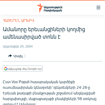
Մատչելիության
հղումներ
Անցնել
ՀԱՅԵՐԵՆ ԱՐԽԻՎ
հիմնական
ԱԶԱՏՈՒԹՅՈՒՆ TV
Ամանորը երեւանցիների կողմից
բովանդակությանը
ՀԱՅԱՍՏԱՆ
Անցնել
ամենասիրված տոնն է
հիմնական
ՔԱՂԱՔԱԿԱՆ
մենյուին
դեկտեմբեր 29, 2004
ԸՆՏՐՈՒԹՅՈՒՆՆԵՐ 2026
Որոնում
Կիսվել
ԻՐԱՎՈՒՆՔ
ՀԱՍԱՐԱԿՈՒԹՅՈՒՆ
Ավելացրեք մեզ Google-ում
ՏՆՏԵՍՈՒԹՅՈՒՆ
Ըստ Vox Populi հասարակական կարծիքի
ՂԱՐԱԲԱՂ
ուսումնասիրման կենտրոնի՝ դեկտեմբերի 24-28-ը
ՊԱՏԵՐԱԶՄԻ 6 ՇԱԲԱԹՆԵՐԸ
Երեւան քաղաքի բնակչության շրջանում անցկացված
հարցախույզի, մայրաքաղաքի բնակիչների 98 տոկոսը
ՏԱՐԱԾԱՇՐՋԱՆ
տոնում է Ամանորը: