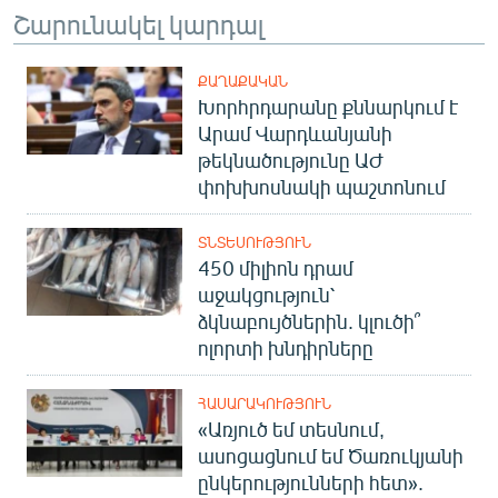
Շարունակել կարդալ
English
Русский
ՔԱՂԱՔԱԿԱՆ
Խորհրդարանը քննարկում է
ՀԵՏԵՎԵՔ ՄԵԶ
Արամ Վարդևանյանի
թեկնածությունը ԱԺ
փոխխոսնակի պաշտոնում
ՏՆՏԵՍՈՒԹՅՈՒՆ
450 միլիոն դրամ
«Ազատության» բոլոր կայքերը
աջակցություն՝
ձկնաբույծներին. կլուծի՞
ոլորտի խնդիրները
ՀԱՍԱՐԱԿՈՒԹՅՈՒՆ
«Առյուծ եմ տեսնում,
ասոցացնում եմ Ծառուկյանի
ընկերությունների հետ».