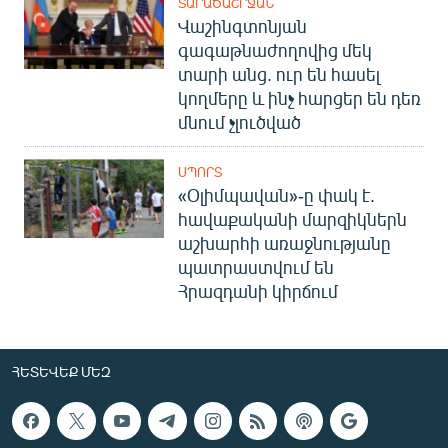
ՏԱՐԱԾԱՇՐՋԱՆ
Վաշինգտոնյան
գագաթնաժողովից մեկ
տարի անց. ուր են հասել
կողմերը և ինչ հարցեր են դեռ
մնում չլուծված
ՍՊՈՐՏ
«Օլիմպավան»-ը փակ է.
հավաքականի մարզիկներն
աշխարհի առաջնությանը
պատրաստվում են
Հրազդանի կիրճում
ՀԵՏԵՎԵՔ ՄԵԶ