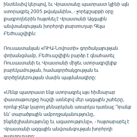
ինտենսիվ կերպով, եւ Վրաստանը պատրաստ կլինի այն
ՄԻՋԱԶԳԱՅԻՆ
ստորագրել 2005 թվականին», - չորեքշաբթի օրը
ՄՇԱԿՈՒՅԹ
լրագրողներին հայտնել է Վրաստանի Ազգային
անվտանգության խորհրդի քարտուղար Գելա
ՍՊՈՐՏ
Բեժուաշվիլին:
ՄԵԿՆԱԲԱՆՈՒԹՅՈՒՆ
Ռուսաստանյան «ՌԻԱ-Նովոստի» գործակալության
ՏՏ ԵՒ ԻՆՏԵՐՆԵՏ
փոխանցմամբ, Բեժուաշվիլին բարձր է գնահատել
ԿՈՐՈՆԱՎԻՐՈՒՍ
Ռուսաստանի եւ Վրաստանի միջեւ ստորագրվելիք
բարեկամության, համագործակցության եւ
ԱՐԽԻՎ
գործընկերության մասին պայմանագիրը:
ՏԵՍԱՆՅՈՒԹԵՐ
«Մենք պատրաստ ենք ստորագրել այս հիմնարար
ԲԱՆԱՎԵՃ
փաստաթուղթը հաշվի առնելով մեր ազգային շահերը,
ՁԳՏԵԼՈՎ ԼԱՎԱԳՈՒՅՆԻՆ
որոնք չենք կարող քննարկման առարկա դառնալ: Դրանք
են՝ տարածքային ամբողջականությունը,
ՓՈԴՔԱՍԹ
ինքնիշխանությունը եւ ազատությունը», - հայտարարել է
Վրաստանի ազգային անվտանգության խորհրդի
Հայերեն
քարտուղարը: