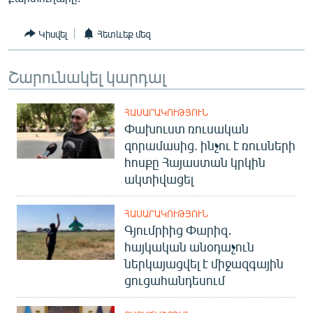
English
Կիսվել
Հետևեք մեզ
Русский
Շարունակել կարդալ
ՀԵՏԵՎԵՔ ՄԵԶ
ՀԱՍԱՐԱԿՈՒԹՅՈՒՆ
Փախուստ ռուսական
զորամասից. ինչու է ռուսների
հոսքը Հայաստան կրկին
«Ազատության» բոլոր կայքերը
ակտիվացել
ՀԱՍԱՐԱԿՈՒԹՅՈՒՆ
Գյումրիից Փարիզ․
հայկական անօդաչուն
ներկայացվել է միջազգային
ցուցահանդեսում