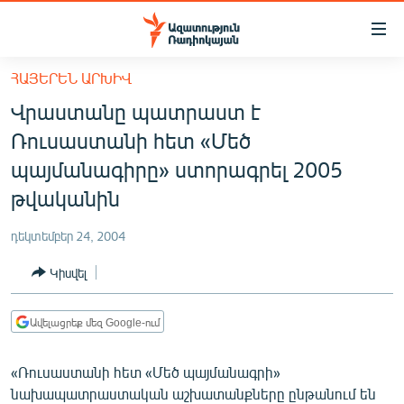
Մատչելիության
հղումներ
Անցնել
ՀԱՅԵՐԵՆ ԱՐԽԻՎ
հիմնական
ԱԶԱՏՈՒԹՅՈՒՆ TV
Վրաստանը պատրաստ է
բովանդակությանը
ՀԱՅԱՍՏԱՆ
Անցնել
Ռուսաստանի հետ «Մեծ
հիմնական
ՔԱՂԱՔԱԿԱՆ
պայմանագիրը» ստորագրել 2005
մենյուին
ԸՆՏՐՈՒԹՅՈՒՆՆԵՐ 2026
թվականին
Որոնում
ԻՐԱՎՈՒՆՔ
դեկտեմբեր 24, 2004
ՀԱՍԱՐԱԿՈՒԹՅՈՒՆ
Կիսվել
ՏՆՏԵՍՈՒԹՅՈՒՆ
ՂԱՐԱԲԱՂ
Ավելացրեք մեզ Google-ում
ՊԱՏԵՐԱԶՄԻ 6 ՇԱԲԱԹՆԵՐԸ
«Ռուսաստանի հետ «Մեծ պայմանագրի»
ՏԱՐԱԾԱՇՐՋԱՆ
նախապատրաստական աշխատանքները ընթանում են