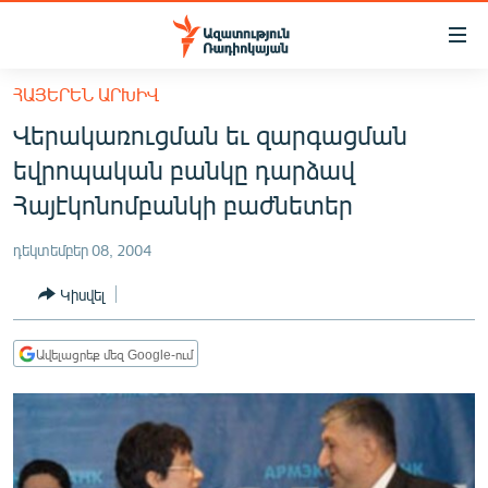
Մատչելիության
հղումներ
Անցնել
ՀԱՅԵՐԵՆ ԱՐԽԻՎ
հիմնական
ԱԶԱՏՈՒԹՅՈՒՆ TV
Վերակառուցման եւ զարգացման
բովանդակությանը
ՀԱՅԱՍՏԱՆ
Անցնել
եվրոպական բանկը դարձավ
հիմնական
ՔԱՂԱՔԱԿԱՆ
Հայէկոնոմբանկի բաժնետեր
մենյուին
ԸՆՏՐՈՒԹՅՈՒՆՆԵՐ 2026
Որոնում
դեկտեմբեր 08, 2004
ԻՐԱՎՈՒՆՔ
Կիսվել
ՀԱՍԱՐԱԿՈՒԹՅՈՒՆ
ՏՆՏԵՍՈՒԹՅՈՒՆ
Ավելացրեք մեզ Google-ում
ՂԱՐԱԲԱՂ
ՊԱՏԵՐԱԶՄԻ 6 ՇԱԲԱԹՆԵՐԸ
ՏԱՐԱԾԱՇՐՋԱՆ