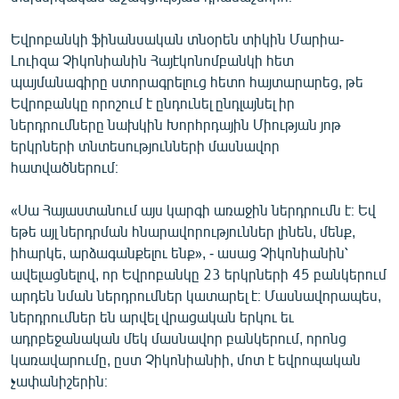
English
Եվրոբանկի ֆինանսական տնօրեն տիկին Մարիա-
Русский
Լուիզա Չիկոնիանին Հայէկոնոմբանկի հետ
պայմանագիրը ստորագրելուց հետո հայտարարեց, թե
ՀԵՏԵՎԵՔ ՄԵԶ
Եվրոբանկը որոշում է ընդունել ընդլայնել իր
ներդրումները նախկին Խորհրդային Միության յոթ
երկրների տնտեսությունների մասնավոր
հատվածներում։
«Սա Հայաստանում այս կարգի առաջին ներդրումն է։ Եվ
«Ազատության» բոլոր կայքերը
եթե այլ ներդրման հնարավորություններ լինեն, մենք,
իհարկե, արձագանքելու ենք», - ասաց Չիկոնիանին՝
ավելացնելով, որ Եվրոբանկը 23 երկրների 45 բանկերում
արդեն նման ներդրումներ կատարել է։ Մասնավորապես,
ներդրումներ են արվել վրացական երկու եւ
ադրբեջանական մեկ մասնավոր բանկերում, որոնց
կառավարումը, ըստ Չիկոնիանիի, մոտ է եվրոպական
չափանիշերին։