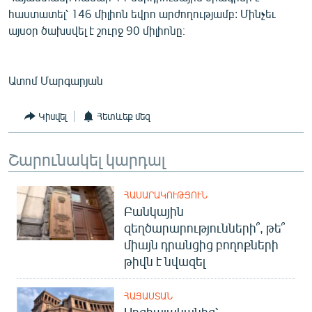
հաստատել՝ 146 միլիոն եվրո արժողությամբ: Մինչեւ
այսօր ծախսվել է շուրջ 90 միլիոնը։
Ատոմ Մարգարյան
Կիսվել
Հետևեք մեզ
Շարունակել կարդալ
ՀԱՍԱՐԱԿՈՒԹՅՈՒՆ
Բանկային
զեղծարարությունների՞, թե՞
միայն դրանցից բողոքների
թիվն է նվազել
ՀԱՅԱՍՏԱՆ
Սոցիալականից՝