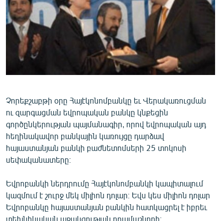
ՄԻՋԱԶԳԱՅԻՆ
ՄՇԱԿՈՒՅԹ
ՍՊՈՐՏ
ՄԵԿՆԱԲԱՆՈՒԹՅՈՒՆ
ՏՏ ԵՒ ԻՆՏԵՐՆԵՏ
ԿՈՐՈՆԱՎԻՐՈՒՍ
Չորեքշաբթի օրը Հայէկոնոմբանկը եւ Վերակառուցման
ու զարգացման եվրոպական բանկը կնքեցին
ԱՐԽԻՎ
գործընկերության պայմանագիր, որով եվրոպական այդ
ՏԵՍԱՆՅՈՒԹԵՐ
հեղինակավոր բանկային կառույցը դարձավ
հայաստանյան բանկի բաժնետոմսերի 25 տոկոսի
ԲԱՆԱՎԵՃ
սեփականատերը։
ՁԳՏԵԼՈՎ ԼԱՎԱԳՈՒՅՆԻՆ
Եվրոբանկի ներդրումը Հայէկոնոմբանկի կապիտալում
ՓՈԴՔԱՍԹ
կազմում է շուրջ մեկ միլիոն դոլար։ Եվս կես միլիոն դոլար
Եվրոբանկը հայաստանյան բանկին հատկացրել է իբրեւ
Հայերեն
տեխնիկական աջակցության դրամաշնորհ։