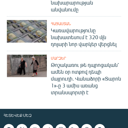
նախարարության
անվանումը
ՀԱՅԱՍՏԱՆ
Կառավարությունը
նախատեսում է 320 մլն
դոլարի նոր վարկեր վերցնել
ՄԱՐԶԵՐ
Թոշակառու թե դպրոցական՝
ամեն օր ոտքով դեպի
մայրուղի. Վանաձորի «Տարոն
1»-ը 3 ամիս առանց
տրանսպորտի է
ՀԵՏԵՎԵՔ ՄԵԶ