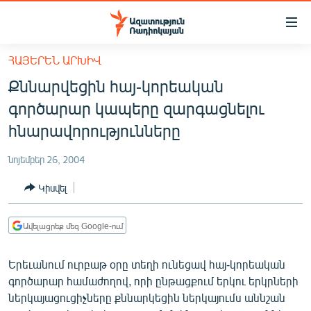
Մատչելիության
հղումներ
Անցնել
ՀԱՅԵՐԵՆ ԱՐԽԻՎ
հիմնական
ԱԶԱՏՈՒԹՅՈՒՆ TV
Քննարվեցին հայ-կորեական
բովանդակությանը
ՀԱՅԱՍՏԱՆ
Անցնել
գործարար կապերը զարգացնելու
հիմնական
ՔԱՂԱՔԱԿԱՆ
հնարավորությունները
մենյուին
ԸՆՏՐՈՒԹՅՈՒՆՆԵՐ 2026
Որոնում
նոյեմբեր 26, 2004
ԻՐԱՎՈՒՆՔ
Կիսվել
ՀԱՍԱՐԱԿՈՒԹՅՈՒՆ
ՏՆՏԵՍՈՒԹՅՈՒՆ
Ավելացրեք մեզ Google-ում
ՂԱՐԱԲԱՂ
Երեւանում ուրբաթ օրը տեղի ունեցավ հայ-կորեական
ՊԱՏԵՐԱԶՄԻ 6 ՇԱԲԱԹՆԵՐԸ
գործարար համաժողով, որի ընթացքում երկու երկրների
ներկայացուցիչները քննարկեցին ներկայումս աննշան
ՏԱՐԱԾԱՇՐՋԱՆ