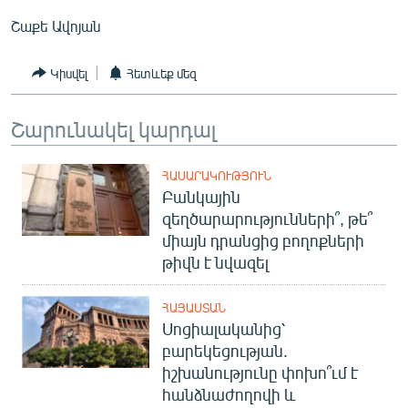
Շաքե Ավոյան
Կիսվել
Հետևեք մեզ
Շարունակել կարդալ
ՀԱՍԱՐԱԿՈՒԹՅՈՒՆ
Բանկային
զեղծարարությունների՞, թե՞
միայն դրանցից բողոքների
թիվն է նվազել
ՀԱՅԱՍՏԱՆ
Սոցիալականից՝
բարեկեցության.
իշխանությունը փոխո՞ւմ է
հանձնաժողովի և