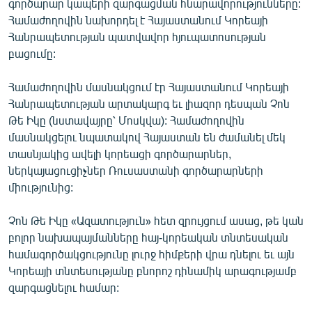
գործարար կապերի զարգացման հնարավորությունները:
ՄԻՋԱԶԳԱՅԻՆ
Համաժողովին նախորդել է Հայաստանում Կորեայի
Հանրապետության պատվավոր հյուպատոսության
ՄՇԱԿՈՒՅԹ
բացումը:
ՍՊՈՐՏ
Համաժողովին մասնակցում էր Հայաստանում Կորեայի
ՄԵԿՆԱԲԱՆՈՒԹՅՈՒՆ
Հանրապետության արտակարգ եւ լիազոր դեսպան Չոն
ՏՏ ԵՒ ԻՆՏԵՐՆԵՏ
Թե Իկը (նստավայրը՝ Մոսկվա): Համաժողովին
մասնակցելու նպատակով Հայաստան են ժամանել մեկ
ԿՈՐՈՆԱՎԻՐՈՒՍ
տասնյակից ավելի կորեացի գործարարներ,
ԱՐԽԻՎ
ներկայացուցիչներ Ռուսաստանի գործարարների
միությունից:
ՏԵՍԱՆՅՈՒԹԵՐ
ԲԱՆԱՎԵՃ
Չոն Թե Իկը «Ազատություն» հետ զրույցում ասաց, թե կան
բոլոր նախապայմանները հայ-կորեական տնտեսական
ՁԳՏԵԼՈՎ ԼԱՎԱԳՈՒՅՆԻՆ
համագործակցությունը լուրջ հիմքերի վրա դնելու եւ այն
ՓՈԴՔԱՍԹ
Կորեայի տնտեսությանը բնորոշ դինամիկ արագությամբ
զարգացնելու համար:
Հայերեն