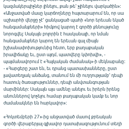
English
կազմակերպիչներ լինելու, քան թե՝ չլինելու վարկածին»:
«Անջատված մասը կարճողները հայտարարում են, որ սա
Русский
աշխարհի վերջը չէ՝ ցանկացած պահի «նոր երեւան եկած
հանգամանքների» հիմքով կարող է գործի քննությունը
ՀԵՏԵՎԵՔ ՄԵԶ
նորոգվել: Սակայն բոլորին է հասկանալի, որ նման
հանգամանքներ կարող են երեւան գալ միայն
իշխանափոխությունից հետո, երբ քաղաքական
իրավիճակը եւ, ըստ այդմ, պատվերը կփոխվի», -
պայմանավորում է «Հայկական ժամանակ»-ի մեկնաբանը:
- «Հարցերը շատ են, եւ դրանց պատասխանները, ըստ
«Ազատության» բոլոր կայքերը
լավատեղյակ անձանց, տանում են մի ուղղությամբ՝ դեպի
հատուկ ծառայություններ, դեպի անվտանգության
մարմիններ: Սակայն այս ամենը անելու եւ իրերն իրենց
անուններով կոչելու համար քաղաքական կամք եւ նոր
ժամանակներ են հարկավոր»:
«Հոկտեմբերի 27»-ից անջատված մասով քրեական
գործի վերաբերյալ գլխավոր դատախազությունում տեղի