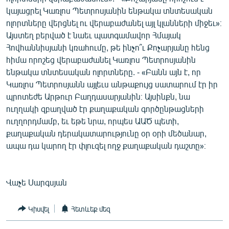
կայացրել Կառլոս Պետրոսյանին ենթակա տնտեսական
ոլորտները վերցնել ու վերաբաժանել այլ կլանների միջեւ»։
Այստեղ բերված է նաեւ պատգամավոր Հմայակ
Հովհաննիսյանի կռահումը, թե ինչո՞ւ Քոչարյանը հենց
հիմա որոշեց վերաբաժանել Կառլոս Պետրոսյանին
ենթակա տնտեսական ոլորտները. - «Բանն այն է, որ
Կառլոս Պետրոսյանն այլեւս անթաքույց սատարում էր իր
պրոտեժե Արթուր Բաղդասարյանին։ Այսինքն, նա
ուղղակի զբաղված էր քաղաքական գործընթացների
ուղղորդմամբ, եւ եթե նրա, որպես ԱԱԾ պետի,
քաղաքական դերակատարությունը օր օրի մեծանար,
ապա դա կարող էր փլուզել ողջ քաղաքական դաշտը»։
Վաչե Սարգսյան
Կիսվել
Հետևեք մեզ