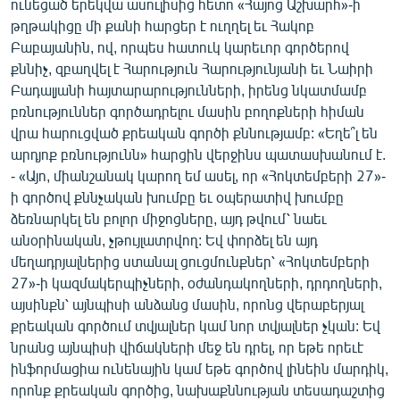
ունեցած երեկվա ասուլիսից հետո «Հայոց Աշխարհ»-ի
թղթակիցը մի քանի հարցեր է ուղղել եւ Հակոբ
Բաբայանին, ով, որպես հատուկ կարեւոր գործերով
քննիչ, զբաղվել է Հարություն Հարությունյանի եւ Նաիրի
Բադալյանի հայտարարությունների, իրենց նկատմամբ
բռնություններ գործադրելու մասին բողոքների հիման
վրա հարուցված քրեական գործի քննությամբ: «Եղե՞լ են
արդյոք բռնությունն» հարցին վերջինս պատասխանում է.
- «Այո, միանշանակ կարող եմ ասել, որ «Հոկտեմբերի 27»-
ի գործով քննչական խումբը եւ օպերատիվ խումբը
ձեռնարկել են բոլոր միջոցները, այդ թվում՝ նաեւ
անօրինական, չթույլատրվող: Եվ փորձել են այդ
մեղադրյալներից ստանալ ցուցմունքներ՝ «Հոկտեմբերի
27»-ի կազմակերպիչների, օժանդակողների, դրդողների,
այսինքն՝ այնպիսի անձանց մասին, որոնց վերաբերյալ
քրեական գործում տվյալներ կամ նոր տվյալներ չկան: Եվ
նրանց այնպիսի վիճակների մեջ են դրել, որ եթե որեւէ
ինֆորմացիա ունենային կամ եթե գործով լինեին մարդիկ,
որոնք քրեական գործից, նախաքննության տեսադաշտից