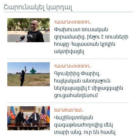
Շարունակել կարդալ
ՀԱՍԱՐԱԿՈՒԹՅՈՒՆ
Փախուստ ռուսական
զորամասից. ինչու է ռուսների
հոսքը Հայաստան կրկին
ակտիվացել
ՀԱՍԱՐԱԿՈՒԹՅՈՒՆ
Գյումրիից Փարիզ․
հայկական անօդաչուն
ներկայացվել է միջազգային
ցուցահանդեսում
ՏԱՐԱԾԱՇՐՋԱՆ
Վաշինգտոնյան
գագաթնաժողովից մեկ
տարի անց. ուր են հասել