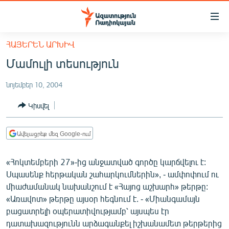
Մատչելիության
հղումներ
Անցնել
ՀԱՅԵՐԵՆ ԱՐԽԻՎ
հիմնական
ԱԶԱՏՈՒԹՅՈՒՆ TV
Մամուլի տեսություն
բովանդակությանը
ՀԱՅԱՍՏԱՆ
Անցնել
նոյեմբեր 10, 2004
հիմնական
ՔԱՂԱՔԱԿԱՆ
մենյուին
Կիսվել
ԸՆՏՐՈՒԹՅՈՒՆՆԵՐ 2026
Որոնում
ԻՐԱՎՈՒՆՔ
Ավելացրեք մեզ Google-ում
ՀԱՍԱՐԱԿՈՒԹՅՈՒՆ
«Հոկտեմբերի 27»-ից անջատված գործը կարճվելու է:
ՏՆՏԵՍՈՒԹՅՈՒՆ
Սպասենք հերթական շահարկումներին», - ամփոփում ու
ՂԱՐԱԲԱՂ
միաժամանակ նախանշում է «Հայոց աշխարհ» թերթը:
«Առավոտ» թերթը այսօր հեգնում է. - «Միանգամայն
ՊԱՏԵՐԱԶՄԻ 6 ՇԱԲԱԹՆԵՐԸ
բացատրելի օպերատիվությամբ՝ այսպես էր
ՏԱՐԱԾԱՇՐՋԱՆ
դատախազությունն արձագանքել իշխանամետ թերթերից