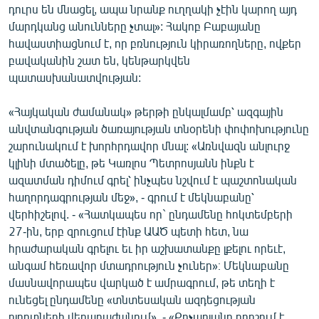
դուրս են մնացել, ապա նրանք ուղղակի չէին կարող այդ
մարդկանց անունները չտալ»: Հակոբ Բաբայանը
հավաստիացնում է, որ բռնություն կիրառողները, ովքեր
բավականին շատ են, կենթարկվեն
պատասխանատվության:
«Հայկական ժամանակ» թերթի ընկալմամբ՝ ազգային
անվտանգության ծառայության տնօրենի փոփոխությունը
շարունակում է խորհրդավոր մնալ: «Առնվազն անլուրջ
կլինի մտածելը, թե Կառլոս Պետրոսյանն ինքն է
ազատման դիմում գրել՝ ինչպես նշվում է պաշտոնական
հաղորդագրության մեջ», - գրում է մեկնաբանը՝
վերհիշելով. - «Հատկապես որ` ընդամենը հոկտեմբերի
27-ին, երբ զրուցում էինք ԱԱԾ պետի հետ, նա
հրաժարական գրելու եւ իր աշխատանքը լքելու որեւէ,
անգամ հեռավոր մտադրություն չուներ»։ Մեկնաբանը
մասնավորապես վարկած է ամրագրում, թե տեղի է
ունեցել ընդամենը «տնտեսական ազդեցության
ոլորտների վերաբաժանում». - «Քոչարյանը որոշում է