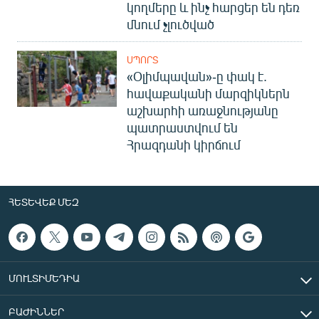
կողմերը և ինչ հարցեր են դեռ
մնում չլուծված
ՍՊՈՐՏ
«Օլիմպավան»-ը փակ է.
հավաքականի մարզիկներն
աշխարհի առաջնությանը
պատրաստվում են
Հրազդանի կիրճում
ՀԵՏԵՎԵՔ ՄԵԶ
ՄՈՒԼՏԻՄԵԴԻԱ
ԲԱԺԻՆՆԵՐ