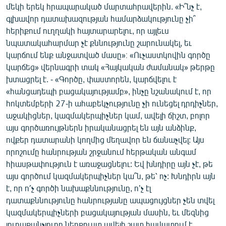
մեկի երեկ հրապարակած մարտահրավերին. «Ի՞նչ է,
ՄԻՋԱԶԳԱՅԻՆ
գլխավոր դատախազության համարձակությունը չի՞
ՄՇԱԿՈՒՅԹ
հերիքում ուղղակի հայտարարելու, որ այլեւս
նպատակահարմար չէ քննությունը շարունակել, եւ
ՍՊՈՐՏ
կարճում ենք անջատված մասը»։ «Ուչաստկովին գործը
ՄԵԿՆԱԲԱՆՈՒԹՅՈՒՆ
կարճեց» վերնագրի տակ «Հայկական ժամանակ» թերթը
խտացրել է. - «Գործը, փաստորեն, կարճվելու է
ՏՏ ԵՒ ԻՆՏԵՐՆԵՏ
«հանցադեպի բացակայությամբ», ինչը նշանակում է, որ
ԿՈՐՈՆԱՎԻՐՈՒՍ
հոկտեմբերի 27-ի ահաբեկչությունը չի ունեցել դրդիչներ,
աջակիցներ, կազմակերպիչներ կամ, ավելի ճիշտ, բոլոր
ԱՐԽԻՎ
այս գործառույթներն իրականացրել են այն անձինք,
ՏԵՍԱՆՅՈՒԹԵՐ
ովքեր դատարանի կողմից մեղավոր են ճանաչվել: Այս
որոշումը հանրության շրջանում հերթական անգամ
ԲԱՆԱՎԵՃ
հիասթափություն է առաջացնելու: Եվ խնդիրը այն չէ, թե
ՁԳՏԵԼՈՎ ԼԱՎԱԳՈՒՅՆԻՆ
այս գործում կազմակերպիչներ կա՞ն, թե՝ ոչ: Խնդիրն այն
է, որ ո՛չ գործի նախաքննությունը, ո’չ էլ
ՓՈԴՔԱՍԹ
դատաքննությունը հանրությանը ապացույցներ չեն տվել
կազմակերպիչների բացակայության մասին, եւ մեզնից
Հայերեն
յուրաքանչյուրը ներքուստ ավելի շատ հավատում է