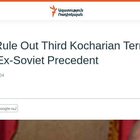
Rule Out Third Kocharian Ter
Ex-Soviet Precedent
04
oogle-ում