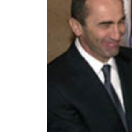
ՄԻՋԱԶԳԱՅԻՆ
ՄՇԱԿՈՒՅԹ
ՍՊՈՐՏ
ՄԵԿՆԱԲԱՆՈՒԹՅՈՒՆ
ՏՏ ԵՒ ԻՆՏԵՐՆԵՏ
ԿՈՐՈՆԱՎԻՐՈՒՍ
ԱՐԽԻՎ
ՏԵՍԱՆՅՈՒԹԵՐ
ԲԱՆԱՎԵՃ
ՁԳՏԵԼՈՎ ԼԱՎԱԳՈՒՅՆԻՆ
ՓՈԴՔԱՍԹ