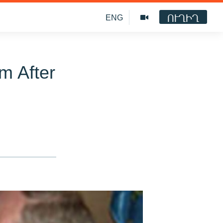
ՈՒՂԻՂ
ENG
m After