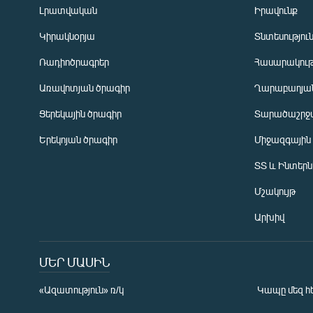
Լրատվական
Իրավունք
Կիրակնօրյա
Տնտեսությու
Ռադիոծրագրեր
Հասարակութ
Առավոտյան ծրագիր
Ղարաբաղյան
Ցերեկային ծրագիր
Տարածաշրջ
Հայերեն
Երեկոյան ծրագիր
Միջազգային
English
ՏՏ և Ինտեր
Русский
Մշակույթ
ՀԵՏԵՎԵՔ ՄԵԶ
Արխիվ
ՄԵՐ ՄԱՍԻՆ
«Ազատություն» ռ/կ
Կապը մեզ հ
«Ազատության» բոլոր կայքերը