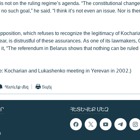
is not on the ruling regime’s agenda. “The constitutional chang
o such goal,” he said. “I think it’s not even an issue. Nor is the
position, which refuses to recognize the legitimacy of Kochari
year, is distrustful of these assurances. As one of its lawmakers, 
 it, “The referendum in Belarus shows that nothing can be ruled 
e: Kocharian and Lukashenko meeting in Yerevan in 2002.)
Հետևեք մեզ
Տպել
Ր
ՀԵՏԵՎԵՔ ՄԵԶ
ն