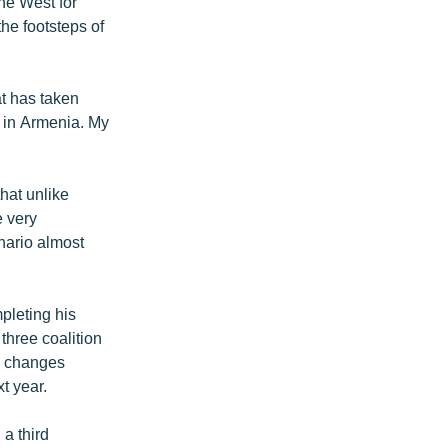
the West for
he footsteps of
at has taken
n in Armenia. My
hat unlike
e very
nario almost
pleting his
hree coalition
go changes
t year.
 a third