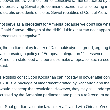
 to power, the 50-year-old former collective farmer ostracized by 
 and preserving Soviet-style command economics is following in t
tocratic presidents of the ex-Soviet republics of Central Asia.
n not serve as a precedent for Armenia because we don’t like wh
s,” said Samvel Nikoyan of the HHK. “I think that can not happe
 processes is negative.”
, the parliamentary leader of Dashnaktsutyun, agreed, arguing t
 is pursuing a policy of “European integration.” “In essence, th
Armenian statehood and our steps make a repeat of such a sce
said.
 existing constitution Kocharian can not stay in power after com
n 2008. A package of amendment drafted by Kocharian and the t
 would not scrap that restriction. However, they may still under
scussed by the Armenian parliament and put to a referendum nex
r Shahgeldian, a senior lawmaker affiliated with Orinats Yerkir,