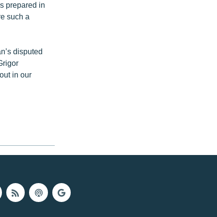
es prepared in
re such a
an’s disputed
Grigor
out in our