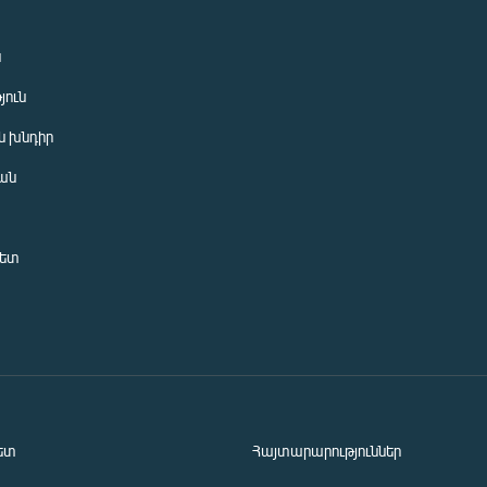
ն
յուն
 խնդիր
ան
նետ
ետ
Հայտարարություններ