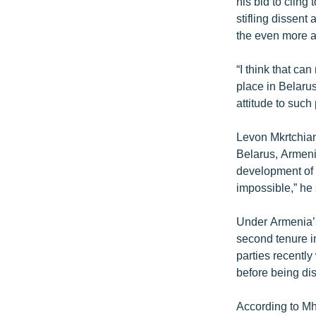
his bid to cling
stifling dissent
the even more au
“I think that ca
place in Belaru
attitude to such
Levon Mkrtchian
Belarus, Armenia
development of 
impossible,” he 
Under Armenia’s
second tenure i
parties recently
before being di
According to Mhe