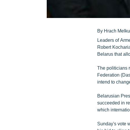
By Hrach Melk
Leaders of Arme
Robert Kocharia
Belarus that allo
The politicians
Federation (Das
intend to change
Belarusian Pres
succeeded in rem
which internation
Sunday's vote w