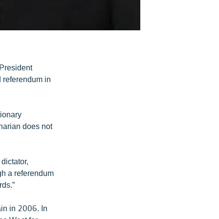
 President
d referendum in
tionary
harian does not
dictator,
ugh a referendum
rds.”
in in 2006. In