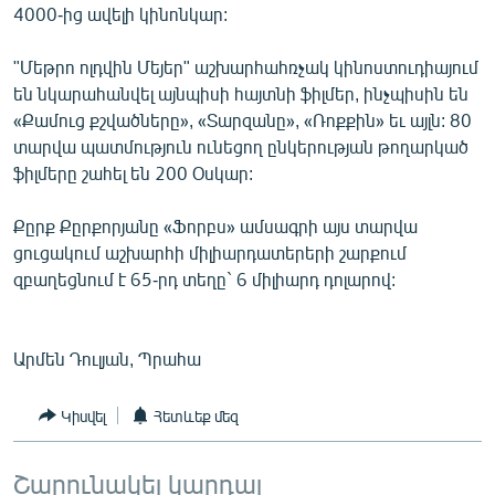
4000-ից ավելի կինոնկար:
English
Русский
"Մեթրո ոլդվին Մեյեր" աշխարհահռչակ կինոստուդիայում
են նկարահանվել այնպիսի հայտնի ֆիլմեր, ինչպիսին են
«Քամուց քշվածները», «Տարզանը», «Ռոքքին» եւ այլն: 80
ՀԵՏԵՎԵՔ ՄԵԶ
տարվա պատմություն ունեցող ընկերության թողարկած
ֆիլմերը շահել են 200 Օսկար:
Քըրք Քըրքորյանը «Ֆորբս» ամսագրի այս տարվա
ցուցակում աշխարհի միլիարդատերերի շարքում
«Ազատության» բոլոր կայքերը
զբաղեցնում է 65-րդ տեղը` 6 միլիարդ դոլարով:
Արմեն Դուլյան, Պրահա
Կիսվել
Հետևեք մեզ
Շարունակել կարդալ