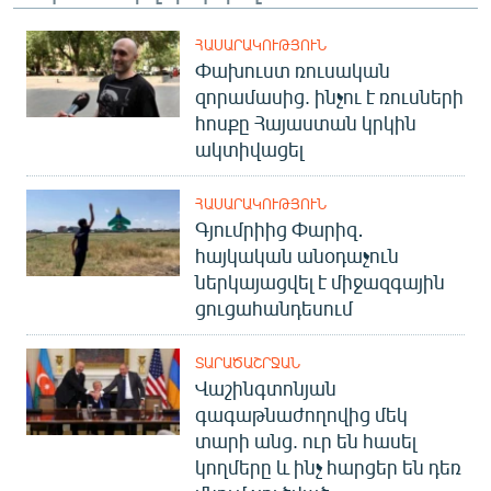
ՀԱՍԱՐԱԿՈՒԹՅՈՒՆ
Փախուստ ռուսական
զորամասից. ինչու է ռուսների
հոսքը Հայաստան կրկին
ակտիվացել
ՀԱՍԱՐԱԿՈՒԹՅՈՒՆ
Գյումրիից Փարիզ․
հայկական անօդաչուն
ներկայացվել է միջազգային
ցուցահանդեսում
ՏԱՐԱԾԱՇՐՋԱՆ
Վաշինգտոնյան
գագաթնաժողովից մեկ
տարի անց. ուր են հասել
կողմերը և ինչ հարցեր են դեռ