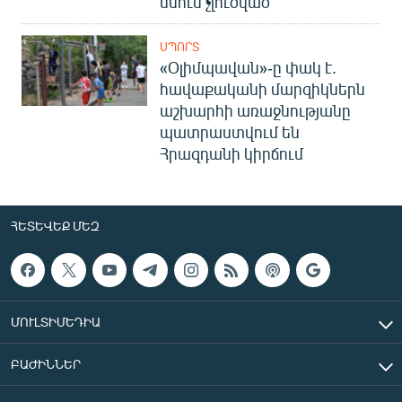
մնում չլուծված
ՍՊՈՐՏ
«Օլիմպավան»-ը փակ է.
հավաքականի մարզիկներն
աշխարհի առաջնությանը
պատրաստվում են
Հրազդանի կիրճում
ՀԵՏԵՎԵՔ ՄԵԶ
ՄՈՒԼՏԻՄԵԴԻԱ
ԲԱԺԻՆՆԵՐ