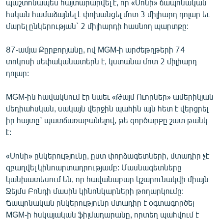
պաշտոնապես հայտարարվել է, որ «Սոնի» ճապոնական
ՄԻՋԱԶԳԱՅԻՆ
հսկան համաձայնել է փոխանցել մոտ 3 միլիարդ դոլար եւ
մարել ընկերության` 2 միլիարդի հասնող պարտքը:
ՄՇԱԿՈՒՅԹ
ՍՊՈՐՏ
87-ամյա Քըրքորյանը, ով MGM-ի արժեթղթերի 74
տոկոսի սեփականատերն է, կստանա մոտ 2 միլիարդ
ՄԵԿՆԱԲԱՆՈՒԹՅՈՒՆ
դոլար:
ՏՏ ԵՒ ԻՆՏԵՐՆԵՏ
MGM-ին հավակնում էր նաեւ «Թայմ Ուորներ» ամերիկյան
ԿՈՐՈՆԱՎԻՐՈՒՍ
մեդիահսկան, սակայն վերջին պահին այն հետ է վերցրել
ԱՐԽԻՎ
իր հայտը` պատճառաբանելով, թե գործարքը շատ թանկ
է:
ՏԵՍԱՆՅՈՒԹԵՐ
ԲԱՆԱՎԵՃ
«Սոնի» ընկերությունը, ըստ փորձագետների, մտադիր չէ
զբաղվել կինոարտադրությամբ: Մասնագետները
ՁԳՏԵԼՈՎ ԼԱՎԱԳՈՒՅՆԻՆ
կանխատեսում են, որ հավանաբար կշարունակվի միայն
ՓՈԴՔԱՍԹ
Ջեյմս Բոնդի մասին կինոնկարների թողարկումը:
Ճապոնական ընկերությունը մտադիր է օգտագործել
Հայերեն
MGM-ի հսկայական ֆիլմադարանը, որտեղ պահվում է