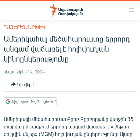
Մատչելիության
հղումներ
Անցնել
ՀԱՅԵՐԵՆ ԱՐԽԻՎ
հիմնական
ԱԶԱՏՈՒԹՅՈՒՆ TV
Ամերիկահայ մեծահարուստը երրորդ
բովանդակությանը
ՀԱՅԱՍՏԱՆ
Անցնել
անգամ վաճառել է հոլիվուդյան
հիմնական
ՔԱՂԱՔԱԿԱՆ
կինոընկերությունը
մենյուին
ԸՆՏՐՈՒԹՅՈՒՆՆԵՐ 2026
Որոնում
սեպտեմբեր 14, 2004
ԻՐԱՎՈՒՆՔ
Կիսվել
ՀԱՍԱՐԱԿՈՒԹՅՈՒՆ
ՏՆՏԵՍՈՒԹՅՈՒՆ
Ավելացրեք մեզ Google-ում
ՂԱՐԱԲԱՂ
Ամերիկացի մեծահարուստ Քըրք Քըրքորյանը վերջին 35
ՊԱՏԵՐԱԶՄԻ 6 ՇԱԲԱԹՆԵՐԸ
տարվա ընթացքում երրորդ անգամ վաճառել է «Մեթրո
գոլդվին մեյեր» (MGM) հոլիվուդյան ընկերությունը: Այսօր
ՏԱՐԱԾԱՇՐՋԱՆ