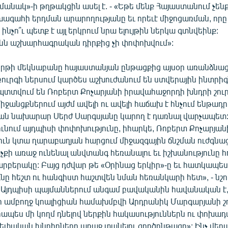
անակ»-ի թղթակցին ասել է. - «Եթե մենք Հայաստանում չեն
խագահի երդման արարողությանը եւ որեւէ միջոցառման, որ
ինչո՞ւ պետք է այլ երկրում նրա ելույթին ներկա գտնվեինք:
ւնն աշխարհագրական դիրքից չի փոփոխվում»:
երթի մեկնաբանը հայաստանյան ընթացքից այսօր առանձնացրե
ւրգի ներսում կարծես աշխուժանում են ստվերային ինտրիգ
պտտվում են Ռոբերտ Քոչարյանի իրավահաջորդի խնդրի շուրջ
իջանցքներում այժմ ավելի ու ավելի հաճախ է հնչում ենթադրո
ն նախարար Սերժ Սարգսյանը կարող է դառնալ վարչապետ
ւնում այդպիսի փոփոխությունը, իհարկե, Ռոբերտ Քոչարյան
ուն կտա ղարաբաղյան հարցում միջազգային ճնշման ուժգնա
քի առաջ ունենալ անվտանգ հեռանալու եւ իշխանությունը հ
արբերակը: Բայց դժվար թե «Օրինաց երկիր»-ը եւ հատկապե
նը հեշտ ու հանգիստ հաշտվեն նման հեռանկարի հետ», - նշու
 «Այդպիսի պայմաններում անգամ բավականին հավանական է,
ի ամբողջ կոալիցիան համախմբվի Արդրանիկ Մարգարյանի շո
պես մի կողմ դնելով ներքին հակասություններն ու փոխա
սեփական խնդիրները առաջ տանելու գործընթացը»: Ինչ վերա