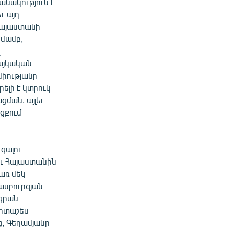
անակություն է
ւ այդ
Հայաստանի
մամբ,
այկական
միությանը
ելի է կտրուկ
ցման, այլեւ
ցքում
գալու
եւ Հայաստանին
առ մեկ
ասբուրգյան
իգրան
Արտաշես
ց, Գեղամյանը