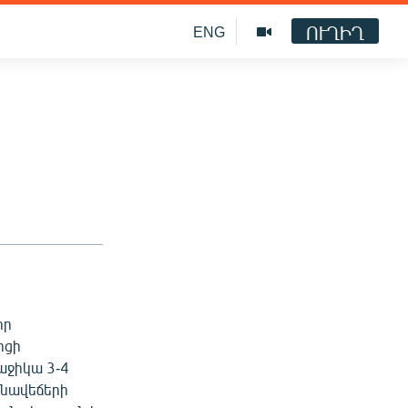
ՈՒՂԻՂ
ENG
որ
րցի
աջիկա 3-4
անավեճերի