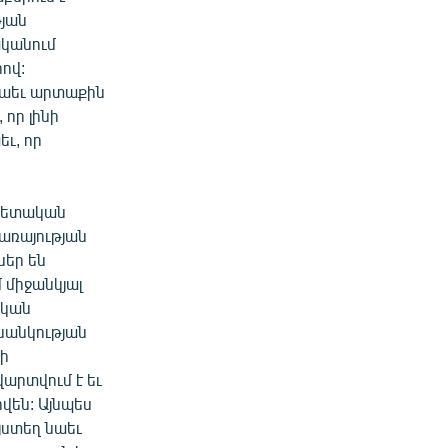
յան
ականում
ով:
նաեւ արտաքին
որ լինի
ւ, որ
 պետական
առայության
ներ են
 միջանկյալ
ական
նանկության
կի
վարտվում է եւ
վեն: Այնպես
Այստեղ նաեւ