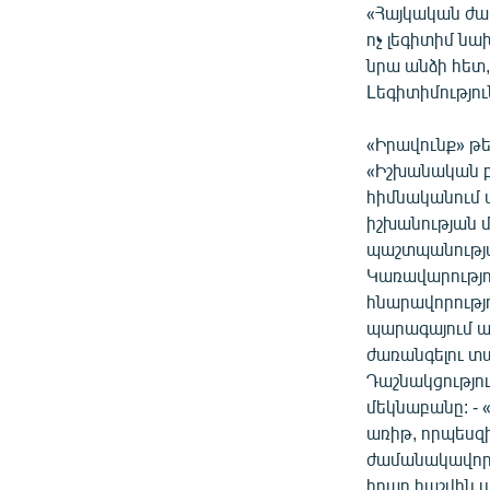
«Հայկական ժամ
ոչ լեգիտիմ նա
նրա անձի հետ, 
Lեգիտիմությո
«Իրավունք» թ
«Իշխանական բո
հիմնականում 
իշխանության մ
պաշտպանությա
Կառավարությո
հնարավորությ
պարագայում աչ
ժառանգելու տ
Դաշնակցությու
մեկնաբանը: -
առիթ, որպեսզ
ժամանակավորա
իրար հաշվին 