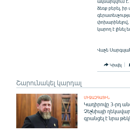
ակնարկվում է
ձեռք բերել. ի
գերատեսչությ
փոխարինելով,
կարող է լինել
Վաչե Սարգսյա
Կիսվել
Շարունակել կարդալ
ՄԻՋԱԶԳԱՅԻՆ
Կադիրովը 3-րդ ան
Չեչնիայի ղեկավար
գրանցել է նրա թեկ