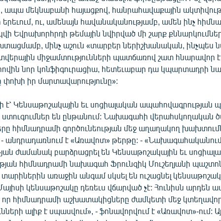
ը, ապա մեկնաբանի հայացքով, հանրահավաքային ակտիվութ
 երեւում, ու, ամենայն հավանականությամբ, ամեն ինչ հիմն
ի Եվրախորհրդի թեմային նվիրված մի շարք քննարկումներ
 խտացմամբ, մինչ աշուն «տարբեր ներիշխանական, ինչպես 
վերային միջամտությունների պատճառով շատ հնարավոր է, 
լիովին նոր կոնֆիգուրացիա, հետեւաբար դա կպարտադրի նաե
ը փոխի իր մարտավարությունը»:
ի է՝ Կենսաթոշակային եւ սոցիալական ապահովագրության
 ստուգումներ են ընթանում: Նախագահի վերահսկողական ծ
ը հիմնադրամի գործունեության մեջ աղաղակող խախտում
, - անդրադառնում է «Առավոտ» թերթը: - «Նախագահականում
յան ժամանակ բարձրացրել են Կենսաթոշակային եւ սոցիալ
յան հիմնադրամի նախագահ Ֆրունզիկ Մուշեղյանի պաշտո
 տարիներին առաջին անգամ սկսել են ուշացնել կենսաթոշա
Մայիսի կենսաթոշակը դեռեւս վճարված չէ: Հունիսն արդեն ա
կա, որ հիմնադրամի աշխատակիցները ժամկետի մեջ կտեղավոր
ւնների ալիք է սպասվում», - ֆոնավորվում է «Առավոտ»-ում: 