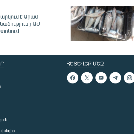
արկում է Արամ
նածությունը ԱԺ
տոնում
Ր
ՀԵՏԵՎԵՔ ՄԵԶ
ն
ն
յուն
 խնդիր