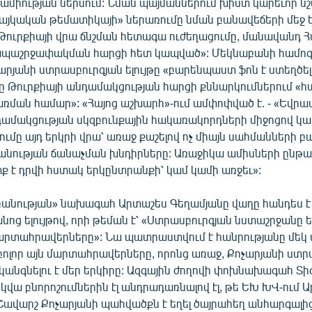
ամիության ներսում: Նման պայմաններում խիստ կարեւոր նշ
հայկական թեմատիկայի» ներառումը նման բանավեճերի մեջ ե
ուրքիայի վրա ճնշման հետագա ուժեղացումը, մանավանդ 
ապաշրջափակման հարցի հետ կապված»: Մեկնաբանի համոզ
րյանի ստրասբուրգյան ելույթը «բարենպաստ ֆոն է ստեղծել
ը Թուրքիայի անդամակցության հարցի քննարկումներում «հ
ռման համար»: «Հայոց աշխարհ»-ում ամփոփված է. - «Եվրա
ամակցության սկզբունքային հակառակորդների միջոցով կար
շումը այդ երկրի վրա՝ առաջ քաշելով ոչ միայն սահմանների բա
անության ճանաչման խնդիրները: Առաջիկա ամիսների ընթա
ք է դրվի հստակ երկընտրանքի՝ կամ կամի առջեւ»:
բանության» նախագահ Արտաշես Գեղամյանը վաղը հանդես է 
նոց ելույթով, որի թեման է՝ «Ստրասբուրգյան նստաշրջանը 
արտահրավերները»: Նա պատրաստվում է հանրությանը մեկ 
բոլոր այն մարտահրավերները, որոնց առաջ, Քոչարյանի ստր
, կանգնելու է մեր երկիրը: Ազգային ժողովի փոխնախագահ Տ
կվա բնորոշումներին էլ անդրադառնալով էլ, թե ԵԽ ԽՎ-ում 
Շավարշ Քոչարյանի պահվածքն է եղել ծայրահեղ անհարգալի