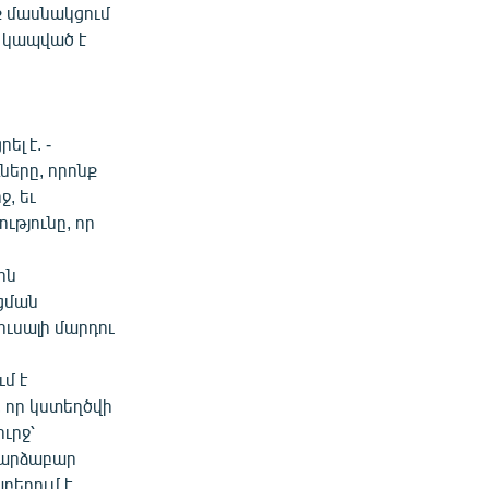
ք մասնակցում
ը կապված է
լ է. -
ները, որոնք
, եւ
ւթյունը, որ
:
ին
ցման
ուսալի մարդու
ս
մ է
 որ կստեղծվի
ւրջ՝
դարձաբար
բերում է