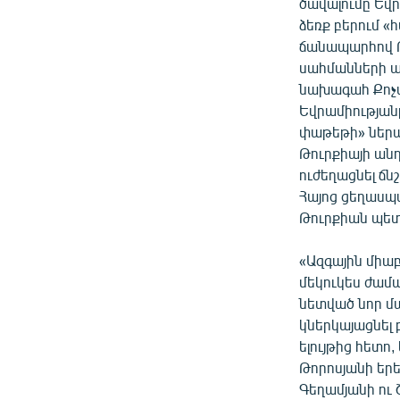
ՄԻՋԱԶԳԱՅԻՆ
ծավալումը Եվր
ձեռք բերում «
ՄՇԱԿՈՒՅԹ
ճանապարհով Թ
ՍՊՈՐՏ
սահմանների 
նախագահ Քոչա
ՄԵԿՆԱԲԱՆՈՒԹՅՈՒՆ
Եվրամիության
ՏՏ ԵՒ ԻՆՏԵՐՆԵՏ
փաթեթի» ներա
Թուրքիայի անդ
ԿՈՐՈՆԱՎԻՐՈՒՍ
ուժեղացնել ճն
ԱՐԽԻՎ
Հայոց ցեղասպ
Թուրքիան պետ
ՏԵՍԱՆՅՈՒԹԵՐ
ԲԱՆԱՎԵՃ
«Ազգային միա
մեկուկես ժամա
ՁԳՏԵԼՈՎ ԼԱՎԱԳՈՒՅՆԻՆ
նետված նոր մ
ՓՈԴՔԱՍԹ
կներկայացնել 
ելույթից հետո
Թորոսյանի երե
Գեղամյանի ու 