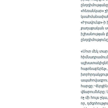
ընդդիմության
«հեռանկար» չի
կսահմանափակվ
«Իրավունք»-ի
քաղաքական ստ
իշխանության 
ընդդիմություն
«Մոտ մեկ տար
հիմնադրամում
աշխատակիցներ
հայտնաբերել»
խորհրդակցութ
ապահովագրութ
հարցը: Վերջին
վճարումները: 
ոչ մի հույս չ
որ, դժգոհությո