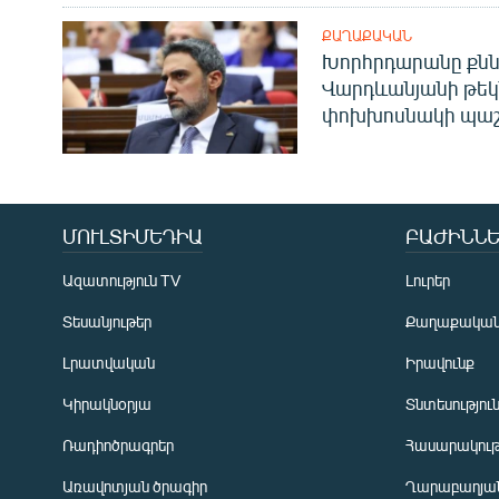
ՔԱՂԱՔԱԿԱՆ
Խորհրդարանը քնն
Վարդևանյանի թեկ
փոխխոսնակի պաշ
ՄՈՒԼՏԻՄԵԴԻԱ
ԲԱԺԻՆՆԵ
Ազատություն TV
Լուրեր
Տեսանյութեր
Քաղաքակա
Լրատվական
Իրավունք
Կիրակնօրյա
Տնտեսությու
Ռադիոծրագրեր
Հասարակութ
Առավոտյան ծրագիր
Ղարաբաղյան