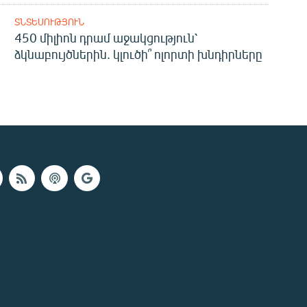
ՏՆՏԵՍՈՒԹՅՈՒՆ
450 միլիոն դրամ աջակցություն՝
ձկնաբույծներին. կլուծի՞ ոլորտի խնդիրները