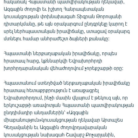
հակառակ Հայաստանի պատվիրակության ղեկավար,
ՄԻՋԱԶԳԱՅԻՆ
Ազգային ժողովի եւ իշխող Հանրապետական
կուսակցության փոխնախագահ Տիգրան Թորոսյանի
ՄՇԱԿՈՒՅԹ
դիտարկմանը, թե այն օրակարգում ընդգրկելը կարող է
ՍՊՈՐՏ
սրել ներհայաստանյան իրավիճակը, ստացավ օրակարգ
մտնելու համար անհրաժեշտ ձայների քանակը:
ՄԵԿՆԱԲԱՆՈՒԹՅՈՒՆ
ՏՏ ԵՒ ԻՆՏԵՐՆԵՏ
Հայաստանի ներքաղաքական իրավիճակը, որպես
հրատապ հարց, կքննարկվի Եվրախորհրդի
ԿՈՐՈՆԱՎԻՐՈՒՍ
խորհրդարանական վեհաժողովում չորեքշաբթի օրը:
ԱՐԽԻՎ
Հայաստանում ստեղծված ներքաղաքական իրավիճակը
ՏԵՍԱՆՅՈՒԹԵՐ
հրատապ հետաքրքրություն է առաջացրել
ԲԱՆԱՎԵՃ
Եվրախորհրդում, ինչի մասին վկայում է թեկուզ այն, որ
երկուշաբթի առավոտյան Հայաստանի պատվիրակության
ՁԳՏԵԼՈՎ ԼԱՎԱԳՈՒՅՆԻՆ
ընդդիմադիր անդամներին՝ «Ազգային
ՓՈԴՔԱՍԹ
միաբանություն»կուսակցության ղեկավար Արտաշես
Գեղամյանին եւ Ազգային ժողովրդավարական
Հայերեն
կուսակցության նախագահ Շավարշ Քոչարյանին,