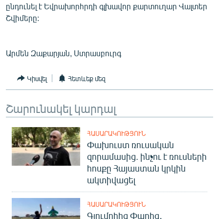
ընդունել է Եվրախորհրդի գլխավոր քարտուղար Վալտեր
English
Շվիմերը:
Русский
Արմեն Զաքարյան, Ստրասբուրգ
ՀԵՏԵՎԵՔ ՄԵԶ
Կիսվել
Հետևեք մեզ
Շարունակել կարդալ
«Ազատության» բոլոր կայքերը
ՀԱՍԱՐԱԿՈՒԹՅՈՒՆ
Փախուստ ռուսական
զորամասից. ինչու է ռուսների
հոսքը Հայաստան կրկին
ակտիվացել
ՀԱՍԱՐԱԿՈՒԹՅՈՒՆ
Գյումրիից Փարիզ․