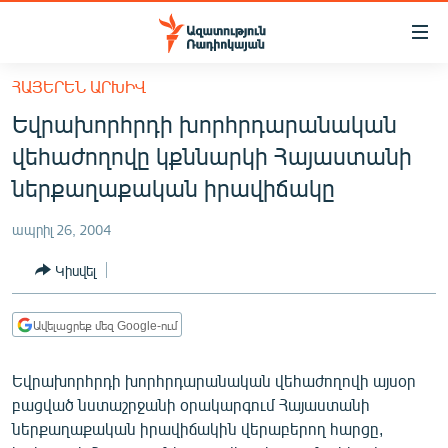
Մատչելիության
հղումներ
Անցնել
ՀԱՅԵՐԵՆ ԱՐԽԻՎ
հիմնական
ԱԶԱՏՈՒԹՅՈՒՆ TV
Եվրախորհրդի խորհրդարանական
բովանդակությանը
ՀԱՅԱՍՏԱՆ
Անցնել
վեհաժողովը կքննարկի Հայաստանի
հիմնական
ՔԱՂԱՔԱԿԱՆ
ներքաղաքական իրավիճակը
մենյուին
ԸՆՏՐՈՒԹՅՈՒՆՆԵՐ 2026
Որոնում
ապրիլ 26, 2004
ԻՐԱՎՈՒՆՔ
Կիսվել
ՀԱՍԱՐԱԿՈՒԹՅՈՒՆ
ՏՆՏԵՍՈՒԹՅՈՒՆ
Ավելացրեք մեզ Google-ում
ՂԱՐԱԲԱՂ
Եվրախորհրդի խորհրդարանական վեհաժողովի այսօր
ՊԱՏԵՐԱԶՄԻ 6 ՇԱԲԱԹՆԵՐԸ
բացված նստաշրջանի օրակարգում Հայաստանի
ներքաղաքական իրավիճակին վերաբերող հարցը,
ՏԱՐԱԾԱՇՐՋԱՆ