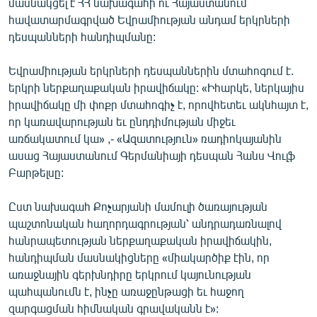
մասնակցել է ՀՀ նախագահի ու Հայաստանում
English
հավատարմագրված Եվրամիության անդամ երկրների
դեսպանների հանդիպմանը:
Русский
Եվրամիության երկրների դեսպաններին մտահոգում է.
ՀԵՏԵՎԵՔ ՄԵԶ
երկրի ներքաղաքական իրավիճակը: «Իհարկե, ներկայիս
իրավիճակը մի փոքր մտահոգիչ է, որովհետեւ ակնհայտ է,
որ կառավարության եւ ընդդիմության միջեւ
առճակատում կա» ,- «Ազատություն» ռադիոկայանին
ասաց Հայաստանում Գերմանիայի դեսպան Հանս Վուլֆ
Բարթելսը:
«Ազատության» բոլոր կայքերը
Ըստ նախագահ Քոչարյանի մամուլի ծառայության
պաշտոնական հաղորդագրության՝ անդրադառնալով
հանրապետության ներքաղաքական իրավիճակին,
հանդիպման մասնակիցները «միակարծիք էին, որ
առաջնային գերխնդիրը երկրում կայունության
պահպանումն է, ինչը առաջընթացի եւ հաջող
զարգացման հիմնական գրավականն է»: