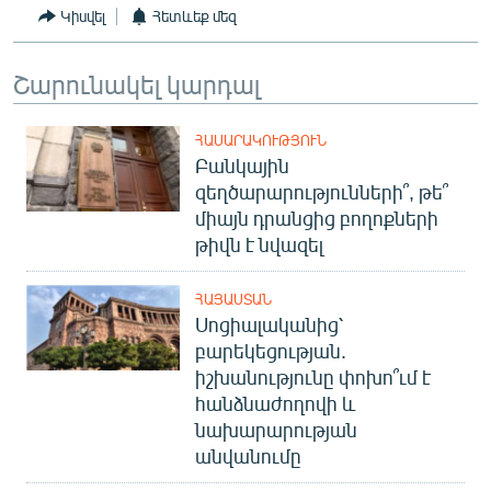
Կիսվել
Հետևեք մեզ
Շարունակել կարդալ
ՀԱՍԱՐԱԿՈՒԹՅՈՒՆ
Բանկային
զեղծարարությունների՞, թե՞
միայն դրանցից բողոքների
թիվն է նվազել
ՀԱՅԱՍՏԱՆ
Սոցիալականից՝
բարեկեցության.
իշխանությունը փոխո՞ւմ է
հանձնաժողովի և
նախարարության
անվանումը