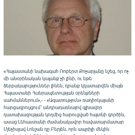
ՄԻՋԱԶԳԱՅԻՆ
ՄՇԱԿՈՒՅԹ
ՍՊՈՐՏ
ՄԵԿՆԱԲԱՆՈՒԹՅՈՒՆ
ՏՏ ԵՒ ԻՆՏԵՐՆԵՏ
ԿՈՐՈՆԱՎԻՐՈՒՍ
ԱՐԽԻՎ
«Հայաստանի նախագահ Ռոբերտ Քոչարյանը նշեց, որ ոչ
մի անօրինական կալանք չի լինի, ու եթե
ՏԵՍԱՆՅՈՒԹԵՐ
ձերբակալություններ լինեն, դրանք կկատարվեն միայն
ԲԱՆԱՎԵՃ
Հայաստանի Հանրապետության օրենքների
սահմաններում»,֊ - «Ազատություն» ռադիոկայանի
ՁԳՏԵԼՈՎ ԼԱՎԱԳՈՒՅՆԻՆ
հարցազրույցում՝ անդրադառնալով գլխավոր
ՓՈԴՔԱՍԹ
դատախազության կողմից հարուցված հայտնի գործին,
ասաց Լեհաստանի ժամանակավոր հավատարմատար
Մյեչիսլավ Լոնշան դը Բերյեն, որն ապրիլի մեկին
Հայերեն