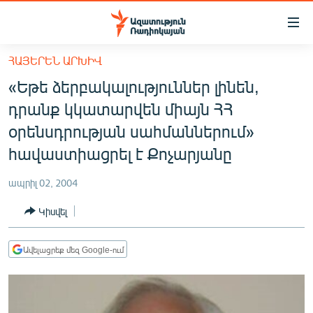
Մատչելիության
հղումներ
Անցնել
ՀԱՅԵՐԵՆ ԱՐԽԻՎ
հիմնական
ԱԶԱՏՈՒԹՅՈՒՆ TV
«Եթե ձերբակալություններ լինեն,
բովանդակությանը
ՀԱՅԱՍՏԱՆ
Անցնել
դրանք կկատարվեն միայն ՀՀ
հիմնական
ՔԱՂԱՔԱԿԱՆ
օրենսդրության սահմաններում»
մենյուին
ԸՆՏՐՈՒԹՅՈՒՆՆԵՐ 2026
հավաստիացրել է Քոչարյանը
Որոնում
ԻՐԱՎՈՒՆՔ
ապրիլ 02, 2004
ՀԱՍԱՐԱԿՈՒԹՅՈՒՆ
Կիսվել
ՏՆՏԵՍՈՒԹՅՈՒՆ
ՂԱՐԱԲԱՂ
Ավելացրեք մեզ Google-ում
ՊԱՏԵՐԱԶՄԻ 6 ՇԱԲԱԹՆԵՐԸ
ՏԱՐԱԾԱՇՐՋԱՆ