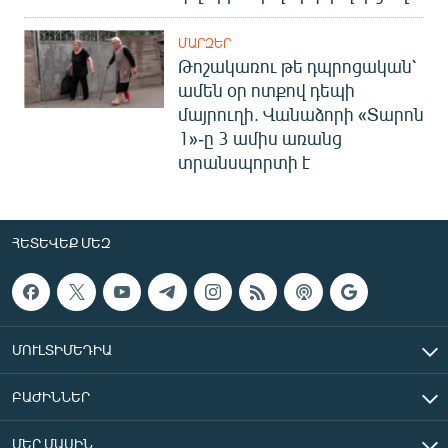
ՄԱՐԶԵՐ
Թոշակառու թե դպրոցական՝
ամեն օր ոտքով դեպի
մայրուղի. Վանաձորի «Տարոն
1»-ը 3 ամիս առանց
տրանսպորտի է
ՀԵՏԵՎԵՔ ՄԵԶ
ՄՈՒԼՏԻՄԵԴԻԱ
ԲԱԺԻՆՆԵՐ
ՄԵՐ ՄԱՍԻՆ