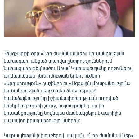
ՄԻՋԱԶԳԱՅԻՆ
ՄՇԱԿՈՒՅԹ
ՍՊՈՐՏ
ՄԵԿՆԱԲԱՆՈՒԹՅՈՒՆ
ՏՏ ԵՒ ԻՆՏԵՐՆԵՏ
Հինգշաբթի օրը «Նոր ժամանակներ» կուսակցության
նախագահ, անցած տարվա ընտրություններում
ԿՈՐՈՆԱՎԻՐՈՒՍ
նախագահի թեկնածու Արամ Կարապետյանը ողջունելով
ԱՐԽԻՎ
արմատական ընդդիմության երկու ուժերի՝
«Արդարություն» դաշինքի եւ «Ազգային միաբանություն»
ՏԵՍԱՆՅՈՒԹԵՐ
կուսակցության վերջապես ձեռք բերված
ԲԱՆԱՎԵՃ
համաձայնությունը իշխանափոխությանն ուղղված
կոնկրետ քայլերի շուրջ, հայտարարեց, որ իր
ՁԳՏԵԼՈՎ ԼԱՎԱԳՈՒՅՆԻՆ
կուսակցությունը նույնպես մասնակցելու է ապրիլին
ՓՈԴՔԱՍԹ
սպասվող իրադարձություններին:
Հայերեն
Կարապետյանի խոսքերով, սակայն, «Նոր ժամանակներ»-