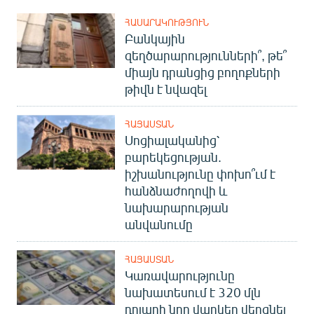
ՀԱՍԱՐԱԿՈՒԹՅՈՒՆ
Բանկային
զեղծարարությունների՞, թե՞
միայն դրանցից բողոքների
թիվն է նվազել
ՀԱՅԱՍՏԱՆ
Սոցիալականից՝
բարեկեցության.
իշխանությունը փոխո՞ւմ է
հանձնաժողովի և
նախարարության
անվանումը
ՀԱՅԱՍՏԱՆ
Կառավարությունը
նախատեսում է 320 մլն
դոլարի նոր վարկեր վերցնել