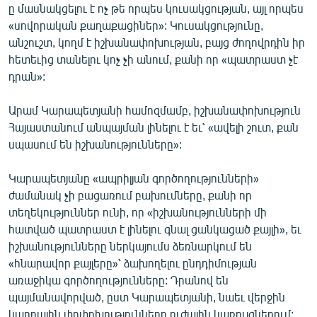
ը մասնակցելու է ոչ թե որպես կուսակցության, այլ որպես
English
«սովորական քաղաքացիներ»: Կուսակցությունը,
Русский
անշուշտ, կողմ է իշխանափոխության, բայց ժողովրդին իր
հետեւից տանելու կոչ չի անում, քանի որ «պատրաստ չէ
դրան»:
ՀԵՏԵՎԵՔ ՄԵԶ
Արամ Կարապետյանի համոզմամբ, իշխանափոխություն
Հայաստանում անպայման լինելու է եւ՝ «ավելի շուտ, քան
սպասում են իշխանությունները»:
«Ազատության» բոլոր կայքերը
Կարապետյանը «ապրիլյան գործողությունների»
ժամանակ չի բացառում բախումները, քանի որ
տեղեկություններ ունի, որ «իշխանությունների մի
հատված պատրաստ է լինելու գնալ ցանկացած քայլի», եւ
իշխանությունները ներկայումս ձեռնարկում են
«հնարավոր քայլերը»՝ ձախողելու ընդդիմության
առաջիկա գործողությունները: Դրանով են
պայմանավորված, ըստ Կարապետյանի, նաեւ վերջին
կադրային փոփոխությունները ուժային կառույցներում: