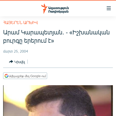
Մատչելիության
հղումներ
Անցնել
ՀԱՅԵՐԵՆ ԱՐԽԻՎ
հիմնական
ԱԶԱՏՈՒԹՅՈՒՆ TV
Արամ Կարապետյան. - «Իշխանական
բովանդակությանը
ՀԱՅԱՍՏԱՆ
Անցնել
բուրգը երերում է»
հիմնական
ՔԱՂԱՔԱԿԱՆ
մենյուին
մարտ 25, 2004
ԸՆՏՐՈՒԹՅՈՒՆՆԵՐ 2026
Որոնում
Կիսվել
ԻՐԱՎՈՒՆՔ
ՀԱՍԱՐԱԿՈՒԹՅՈՒՆ
Ավելացրեք մեզ Google-ում
ՏՆՏԵՍՈՒԹՅՈՒՆ
ՂԱՐԱԲԱՂ
ՊԱՏԵՐԱԶՄԻ 6 ՇԱԲԱԹՆԵՐԸ
ՏԱՐԱԾԱՇՐՋԱՆ