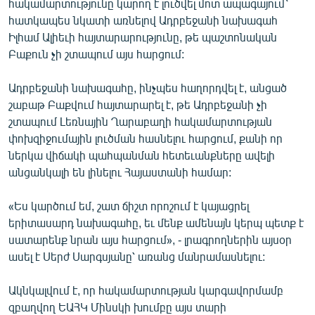
հակամարտությունը կարող է լուծվել մոտ ապագայում՝
ՄԻՋԱԶԳԱՅԻՆ
հատկապես նկատի առնելով Ադրբեջանի նախագահ
Իլհամ Ալիեւի հայտարարությունը, թե պաշտոնական
ՄՇԱԿՈՒՅԹ
Բաքուն չի շտապում այս հարցում:
ՍՊՈՐՏ
Ադրբեջանի նախագահը, ինչպես հաղորդվել է, անցած
ՄԵԿՆԱԲԱՆՈՒԹՅՈՒՆ
շաբաթ Բաքվում հայտարարել է, թե Ադրբեջանի չի
ՏՏ ԵՒ ԻՆՏԵՐՆԵՏ
շտապում Լեռնային Ղարաբաղի հակամարտության
փոխզիջումային լուծման հասնելու հարցում, քանի որ
ԿՈՐՈՆԱՎԻՐՈՒՍ
ներկա վիճակի պահպանման հետեւանքները ավելի
ԱՐԽԻՎ
անցանկալի են լինելու Հայաստանի համար:
ՏԵՍԱՆՅՈՒԹԵՐ
«Ես կարծում եմ, շատ ճիշտ որոշում է կայացրել
ԲԱՆԱՎԵՃ
երիտասարդ նախագահը, եւ մենք ամենայն կերպ պետք է
սատարենք նրան այս հարցում», - լրագրողներին այսօր
ՁԳՏԵԼՈՎ ԼԱՎԱԳՈՒՅՆԻՆ
ասել է Սերժ Սարգսյանը՝ առանց մանրամասնելու:
ՓՈԴՔԱՍԹ
Ակնկալվում է, որ հակամարտության կարգավորմամբ
Հայերեն
զբաղվող ԵԱՀԿ Մինսկի խումբը այս տարի