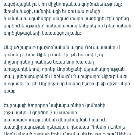
ակտիվացնելու է իր միջնորդական գործունեությունը:
English
Ֆրանսիացի, ամերիկացի եւ ռուսաստանցի
Русский
համանախագահները անցած տարի սառեցրել էին իրենց
գործունեությունը՝ հակամարտող երկրներում ընտրական
գործընթացների կապակցությամբ:
ՀԵՏԵՎԵՔ ՄԵԶ
Անցած շաբաթ պաշտոնական այցով Ռուսաստանում
գտնվող Իլհամ Ալիեւը ասել էր, թե հուսով է, որ
միջնորդները հանդես կգան նոր խախաղ
առաջարկներով, որոնք Ադրբեջանի վերահսկողության
«Ազատության» բոլոր կայքերը
տակ կվերադարձնեն Լեռնային Ղարաբաղը: Ալիեւը նաեւ
բացառել էր, թե Ադրբեջանը կարող է շոշափելի զիջուների
գնալ:
Եվրոպայի Խորհրդի նախարարների կոմիտեի
շրջանակում գործող Հայաստանի
պարտավորությունների վերահսկման հատուկ
պատվիրակության ղեկավար, դեսպան Պիետրո Էրկոլե
Ագոն անցած շաբափ Երեւանում ասել էր, թե Իլհամ Ալիեւի