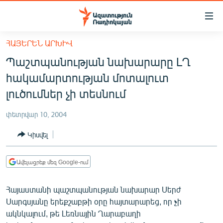
Մատչելիության
հղումներ
Անցնել
ՀԱՅԵՐԵՆ ԱՐԽԻՎ
հիմնական
ԱԶԱՏՈՒԹՅՈՒՆ TV
Պաշտպանության նախարարը ԼՂ
բովանդակությանը
ՀԱՅԱՍՏԱՆ
Անցնել
հակամարտության մոտալուտ
հիմնական
ՔԱՂԱՔԱԿԱՆ
լուծումներ չի տեսնում
մենյուին
ԸՆՏՐՈՒԹՅՈՒՆՆԵՐ 2026
Որոնում
փետրվար 10, 2004
ԻՐԱՎՈՒՆՔ
Կիսվել
ՀԱՍԱՐԱԿՈՒԹՅՈՒՆ
ՏՆՏԵՍՈՒԹՅՈՒՆ
Ավելացրեք մեզ Google-ում
ՂԱՐԱԲԱՂ
Հայաստանի պաշտպանության նախարար Սերժ
ՊԱՏԵՐԱԶՄԻ 6 ՇԱԲԱԹՆԵՐԸ
Սարգսյանը երեքշաբթի օրը հայտարարեց, որ չի
ակնկալում, թե Լեռնային Ղարաբաղի
ՏԱՐԱԾԱՇՐՋԱՆ