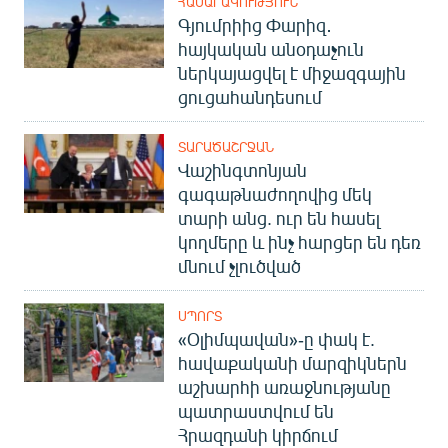
ՀԱՍԱՐԱԿՈՒԹՅՈՒՆ
Գյումրիից Փարիզ․
հայկական անօդաչուն
ներկայացվել է միջազգային
ցուցահանդեսում
ՏԱՐԱԾԱՇՐՋԱՆ
Վաշինգտոնյան
գագաթնաժողովից մեկ
տարի անց. ուր են հասել
կողմերը և ինչ հարցեր են դեռ
մնում չլուծված
ՍՊՈՐՏ
«Օլիմպավան»-ը փակ է.
հավաքականի մարզիկներն
աշխարհի առաջնությանը
պատրաստվում են
Հրազդանի կիրճում