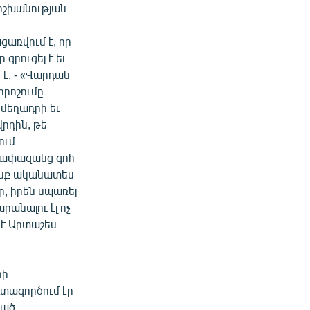
նիշխանության
ցառվում է, որ
զրուցել է եւ
է. - «Վարդան
որոշումը
 մեղադրի եւ
րդին, թե
ում
 չափազանց գոհ
ենք ականատես
ը, իրեն սպառել
անալու էլ ոչ
լ է Արտաշես
րի
տագործում էր
յած