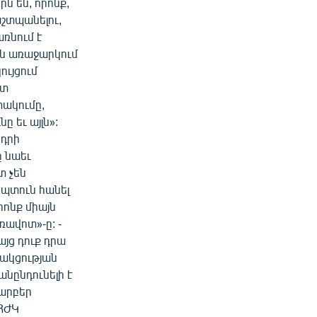
 են, որոնք,
շտպանելու,
ռնում է
ւնն առաջարկում
ւյցում
ոտ
փակումը,
 եւ այլն»:
նդրի
ը նաեւ
տ չեն
ծպտուն հանել
րոնք միայն
ավոտ»-ը: -
յց դուք դրա
ակցության
անընդունելի է
արբեր
 ՀԺԿ