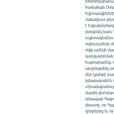
ՄԻՋԱԶԳԱՅԻՆ
խորհրդարանակ
համաձայն Օսկ
ՄՇԱԿՈՒՅԹ
եվրոպացիների
ՍՊՈՐՏ
«Առավոտ» թերթ
է Եվրախորհրդ
ՄԵԿՆԱԲԱՆՈՒԹՅՈՒՆ
ընդգրկել նաեւ
ՏՏ ԵՒ ԻՆՏԵՐՆԵՏ
սպիտակեղեն» ե
օմբուդսմենի մ
ԿՈՐՈՆԱՎԻՐՈՒՍ
«Այդ ամենի մա
ԱՐԽԻՎ
կարգավորման հ
հայտարարեց, 
ՏԵՍԱՆՅՈՒԹԵՐ
պաշտպանել ազ
ԲԱՆԱՎԵՃ
մեր կյանքի բա
կփառաբանեն մ
ՁԳՏԵԼՈՎ ԼԱՎԱԳՈՒՅՆԻՆ
«Տրամաբանությ
ՓՈԴՔԱՍԹ
մասին չխոսեք
ղեկավար Գալու
փաստը, որ Հա
դիրքերից եւ ո