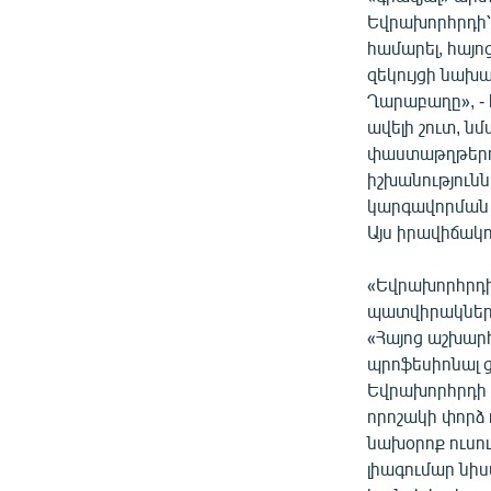
Եվրախորհրդի՝ 
համարել, հայո
զեկույցի նախ
Ղարաբաղը», - 
ավելի շուտ, 
փաստաթղթերու
իշխանություն
կարգավորման ծ
Այս իրավիճակո
«Եվրախորհրդի
պատվիրակների
«Հայոց աշխար
պրոֆեսիոնալ ց
Եվրախորհրդի
որոշակի փորձ 
նախօրոք ուսո
լիագումար նիս