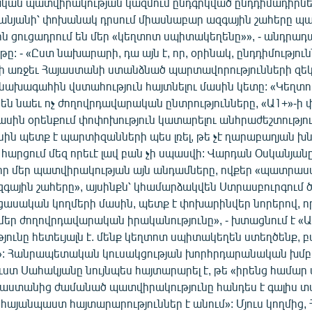
ան պատվիրակության կազմում ընդգրկված ընդդիմադիրներն
անյանի՝ փոխանակ դրսում միասնաբար ազգային շահերը պա
ն ցուցադրում են մեր «կեղտոտ սպիտակեղենը»», - անդրադա
ը: - «Ըստ նախարարի, դա այն է, որ, օրինակ, ընդդիմությո
ի առջեւ Հայաստանի ստանձնած պարտավորությունների զեկո
 նախագահին վստահություն հայտնելու մասին կետը: «Կեղտ
ն նաեւ ոչ ժողովրդավարական ընտրությունները, «Ա1+»-ի 
ասին օրենքում փոփոխություն կատարելու անհրաժեշտությունը
սին պետք է պարտիզանների պես լռել, թե չէ ղարաբաղյան խ
արցում մեզ որեւէ լավ բան չի սպասվի: Վարդան Օսկանյան
որ մեր պատվիրակության այն անդամները, ովքեր «պատրաս
գային շահերը», այսինքն՝ կհամարձակվեն Ստրասբուրգում 
ցասական կողմերի մասին, պետք է փոխարինվեր նորերով, ո
եր ժողովրդավարական իրականությունը», - խտացնում է «Առ
ունը հետեւյալն է. մենք կեղտոտ սպիտակեղեն ստեղծենք, բա
»: Հանրապետական կուսակցության խորհրդարանական խմբ
ստ Սահակյանը նույնպես հայտարարել է, թե «իրենց համար 
յաստանից ժամանած պատվիրակությունը հանդես է գալիս տ
չ հայանպաստ հայտարարություններ է անում»: Մյուս կողմից,