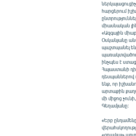
ներկայացուցիչ
հարցերում իշխ
ընտրություննե
միասնական լին
«Ազգային միա
Օսկանյանը անտ
պաշտպանել ենք
պառակտվածությ
ինչպես է ստա
Հայաստանի դի
դեսպաններով 
ենք, որ իշխան
արտաքին քաղա
մի միջոց չուն
Գեղամյանը:
«Երբ ընդամենը
վերահսկողութ
«գրավյալ» արտ