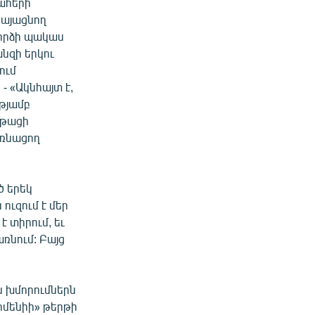
շահերի
րկայացնող
փորձի պակաս
նզի երկու
ում
- «Ակնհայտ է,
թյամբ
նթացի
առնացող
ծ երեկ
 ուզում է մեր
է տիրում, եւ
ռնում: Բայց
ն խմորումներն
Արմենիի» թերթի