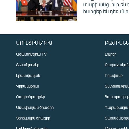
տարի անց. ուր են 
հարցեր են դեռ մնո
ՄՈՒԼՏԻՄԵԴԻԱ
ԲԱԺԻՆՆԵ
Ազատություն TV
Լուրեր
Տեսանյութեր
Քաղաքակա
Լրատվական
Իրավունք
Կիրակնօրյա
Տնտեսությու
Ռադիոծրագրեր
Հասարակութ
Առավոտյան ծրագիր
Ղարաբաղյան
Ցերեկային ծրագիր
Տարածաշրջ
Հայերեն
Երեկոյան ծրագիր
Միջազգային