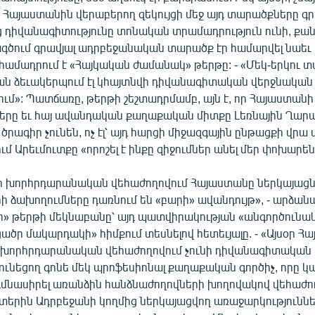
Հայաստանին վերաբերող զեկույցի մեջ այդ տարածքները գր
ց դիվանագիտությունը տոնական տրամադրություն ունի, քան
ագծում գրավյալ ադրբեջանական տարածք էր համարվել նաեւ 
համադրում է «Հայկական ժամանակ» թերթը: - «Մեկ-երկու տ
նման ձեւակերպում էլ կհայտնվի դիվանագիտական վերջնական
մ»: Պատճառը, թերթի շեշտադրմամբ, այն է, որ Հայաստանի
ները եւ հայ ավանդական քաղաքական միտքը Լեռնային Ղար
րագիր չունեն, ոչ էլ՝ այդ հարցի միջազգային ընթացքի վրա ա
ւմ Արեւմուտքը «որոշել է ինքը զիջումներ անել մեր փոխարեն
 խորհրդարանական վեհաժողովում Հայաստանը ներկայաց
 ձախողումները դառնում են «բարի» ավանդույթ», - արձանա
հ» թերթի մեկնաբանը՝ այդ պատվիրակության «անգործունակ
ածր մակարդակի» հիմքում տեսնելով հետեւյալը. - «Այսօր Հ
 խորհրդարանական վեհաժողովում չունի դիվանագիտակա
ունեցող գոնե մեկ պրոֆեսիոնալ քաղաքական գործիչ, որը կա
ւմնասիրել առանձին հանձնաժողովների խողովակով վեհաժո
տերին Ադրբեջանի կողմից ներկայացվող առաջարկությունները