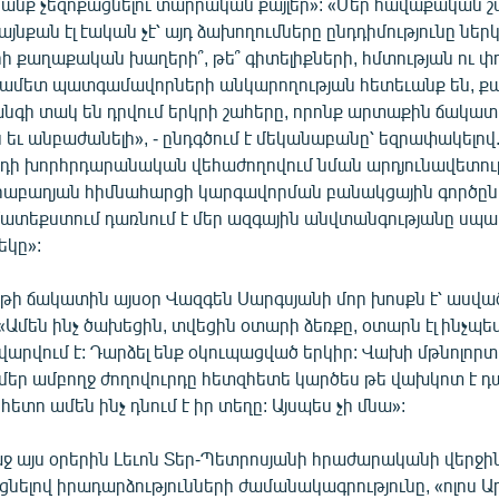
դրանք չեզոքացնելու տարրական քայլեր»: «Մեր հավաքական 
այնքան էլ էական չէ՝ այդ ձախողումները ընդդիմությունը նե
 քաղաքական խաղերի՞, թե՞ գիտելիքների, հմտության ու 
ամետ պատգամավորների անկարողության հետեւանք են, քա
անգի տակ են դրվում երկրի շահերը, որոնք արտաքին ճակատ
եւ անբաժանելի», - ընդգծում է մեկանաբանը՝ եզրափակելով. 
դի խորհրդարանական վեհաժողովում նման արդյունավետու
աբաղյան հիմնահարցի կարգավորման բանակցային գործը
ատեքստում դառնում է մեր ազգային անվտանգությանը սպ
եկը»:
թի ճակատին այսօր Վազգեն Սարգսյանի մոր խոսքն է՝ ասվա
 «Ամեն ինչ ծախեցին, տվեցին օտարի ձեռքը, օտարն էլ ինչպես
վարվում է: Դարձել ենք օկուպացված երկիր: Վախի մթնոլորտ 
 մեր ամբողջ ժողովուրդը հետզհետե կարծես թե վախկոտ է դա
հետո ամեն ինչ դնում է իր տեղը: Այսպես չի մնա»:
ջ այս օրերին Լեւոն Տեր-Պետրոսյանի հրաժարականի վերջի
շեցնելով իրադարձությունների ժամանակագրությունը, «ոլոս 