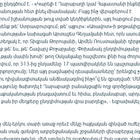
ը ընդգծում է. - «Կարելի է Ղարաբաղի կամ Հայաստանի ինք
անության հետ լինել միասնական: Բայց ինչ վերաբերում է
րում իշխանության թույլ տված կեղծիքներին, այդ հարցում բա
ենք թե' Ստրասբուրգում, թե' այլուր»: «Առավոտ»-ի թղթակիցը 
բանության» նախագահ Արտաշես Գեղամյանի հետ, որն ասում 
եղյակ է, որ Տիգրան Թորոսյանի, Արմեն Ռուստամյանի դիրք
 թե' ես, թե' Շավարշ Քոչարյանը: Փոխանակ ընդդիմությանը
ան մասին խոսի՝ թող Օսկանյանը հաշվետու լինի հայ ժողով
ցվում, որ 313-ից ընդամենը 17 պատվիրակներ են պաշտպան
րքորոշումը: Մեր այդ բազմաթիվ դեսպանատները՝ իրենցից
ու դիվանագիտական անձնակազմով ինչո՞վ են զբաղված: Մ
ությունը ձախողել է Ղարաբաղի բանակցային ողջ գործընթաց
քականության բնագավառում եւ հիմա, բնականաբար, արդար
ի, քան իր մեղքերը ընդդիմության վրա բարդելը», - եզրափակե
 մեկ-երկու տարի առաջ որեւէ մեկը հայկական զինված ուժե
յան տակ գտնվող ադրբեջանական շրջանների վերաբերյալ օգ
ահայտությունը, մեծ աղմուկ էր բարձրանում: Իսկ այսօր, չնա