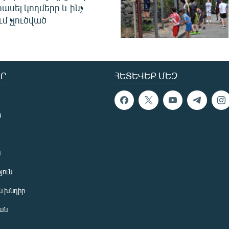
հասել կողմերը և ինչ
ւմ չլուծված
Ր
ՀԵՏԵՎԵՔ ՄԵԶ
ն
ն
յուն
 խնդիր
ան