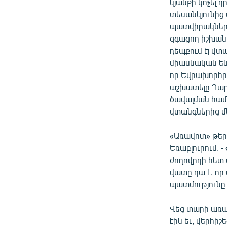
կյանքի կոչել 
տեսանկյունից 
պատվիրակների
զգացող իշխան
դեպքում էլ վտ
միասնական են 
որ Եվրախորհր
աշխատելը Ղար
ծավալման համ
վտանգներից մ
«Առավոտ» թեր
Եռաբլուրում. -
ժողովրդի հետ 
վատը դա է, որ
պատմությունը 
Վեց տարի առա
էին եւ, վերհի