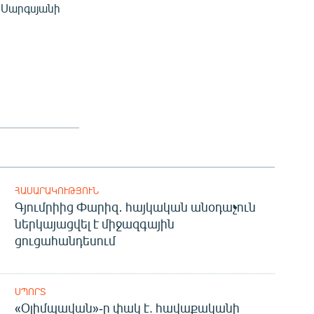
 Սարգսյանի
ՀԱՍԱՐԱԿՈՒԹՅՈՒՆ
Գյումրիից Փարիզ․ հայկական անօդաչուն
ներկայացվել է միջազգային
ցուցահանդեսում
ՍՊՈՐՏ
«Օլիմպավան»-ը փակ է. հավաքականի