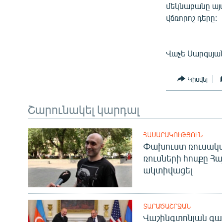
մեկնաբանը այ
վճռորոշ դերը:
Վաչե Սարգսյա
Կիսվել
Շարունակել կարդալ
ՀԱՍԱՐԱԿՈՒԹՅՈՒՆ
Փախուստ ռուսական
ռուսների հոսքը Հ
ակտիվացել
ՏԱՐԱԾԱՇՐՋԱՆ
Վաշինգտոնյան գա