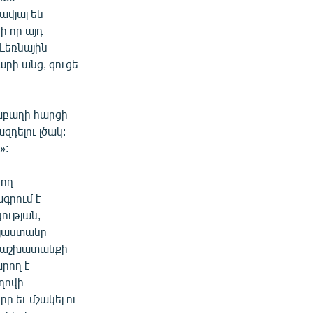
ավյալ են
ի որ այդ
Լեռնային
արի անց, գուցե
աբաղի հարցի
զդելու լծակ:
»:
նող
գրում է
ության,
այաստանը
ն աշխատանքի
րող է
ղովի
 եւ մշակել ու