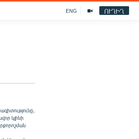
ՈՒՂԻՂ
ENG
ագիտությունը,
ավոր կլինի
իրքորոշման
ր