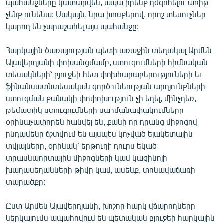
պահանջները կատարվեն, ապա իրենք դժգոհելու առիթ
չենք ունենա: Սակայն, նրա խոսքերով, որոշ տեսուչներ
կարող են չարաշահել այս պահանջը:
Հարկային ծառայության պետի առաջին տեղակալ Արմեն
Ալավերդյանի փոխանցմամբ, ստուգումների հիմնական
տեսակների՝ բյուջեի հետ փոխհարաբերություների եւ
ֆինանսատնտեսական գործունեության արդյունքների
ստուգման քանակի փոփոխություն չի եղել, մինչդեռ,
թեմատիկ ստուգումների սահմանափակումները
օրինաչափորեն հանվել են, քանի որ դրանց միջոցով
ընդամենը ճշտվում են այսպես կոչված ելակետային
տվյալները, օրինակ՝ երթուղի դուրս եկած
տրասնպորտային միջոցների կամ կազինոյի
խաղասեղանների թիվը կամ, ասենք, տոնավաճառի
տարածքը:
Ըստ Արմեն Ալավերդյանի, խոշոր հարկ վճարողները
ներկայումս ապահովում են պետական բյուջեի հարկային