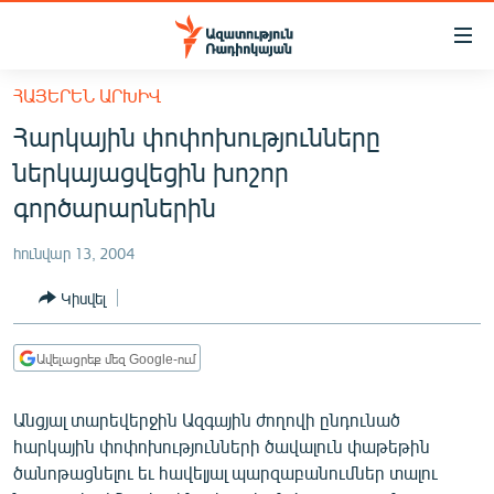
Մատչելիության
հղումներ
Անցնել
ՀԱՅԵՐԵՆ ԱՐԽԻՎ
հիմնական
ԱԶԱՏՈՒԹՅՈՒՆ TV
Հարկային փոփոխությունները
բովանդակությանը
ՀԱՅԱՍՏԱՆ
Անցնել
ներկայացվեցին խոշոր
հիմնական
ՔԱՂԱՔԱԿԱՆ
գործարարներին
մենյուին
ԸՆՏՐՈՒԹՅՈՒՆՆԵՐ 2026
Որոնում
հունվար 13, 2004
ԻՐԱՎՈՒՆՔ
Կիսվել
ՀԱՍԱՐԱԿՈՒԹՅՈՒՆ
ՏՆՏԵՍՈՒԹՅՈՒՆ
Ավելացրեք մեզ Google-ում
ՂԱՐԱԲԱՂ
Անցյալ տարեվերջին Ազգային ժողովի ընդունած
ՊԱՏԵՐԱԶՄԻ 6 ՇԱԲԱԹՆԵՐԸ
հարկային փոփոխությունների ծավալուն փաթեթին
ծանոթացնելու եւ հավելյալ պարզաբանումներ տալու
ՏԱՐԱԾԱՇՐՋԱՆ