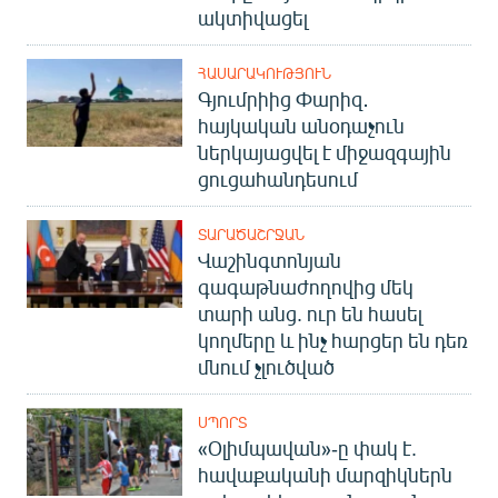
ակտիվացել
ՀԱՍԱՐԱԿՈՒԹՅՈՒՆ
Գյումրիից Փարիզ․
հայկական անօդաչուն
ներկայացվել է միջազգային
ցուցահանդեսում
ՏԱՐԱԾԱՇՐՋԱՆ
Վաշինգտոնյան
գագաթնաժողովից մեկ
տարի անց. ուր են հասել
կողմերը և ինչ հարցեր են դեռ
մնում չլուծված
ՍՊՈՐՏ
«Օլիմպավան»-ը փակ է.
հավաքականի մարզիկներն