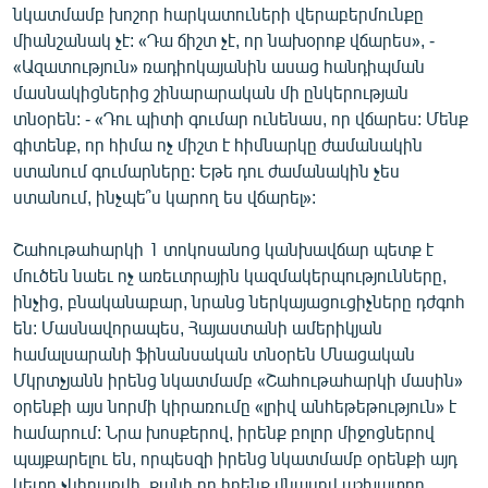
նկատմամբ խոշոր հարկատուների վերաբերմունքը
English
միանշանակ չէ: «Դա ճիշտ չէ, որ նախօրոք վճարես», -
Русский
«Ազատություն» ռադիոկայանին ասաց հանդիպման
մասնակիցներից շինարարական մի ընկերության
տնօրեն: - «Դու պիտի գումար ունենաս, որ վճարես: Մենք
ՀԵՏԵՎԵՔ ՄԵԶ
գիտենք, որ հիմա ոչ միշտ է հիմնարկը ժամանակին
ստանում գումարները: Եթե դու ժամանակին չես
ստանում, ինչպե՞ս կարող ես վճարել»:
Շահութահարկի 1 տոկոսանոց կանխավճար պետք է
«Ազատության» բոլոր կայքերը
մուծեն նաեւ ոչ առեւտրային կազմակերպությունները,
ինչից, բնականաբար, նրանց ներկայացուցիչները դժգոհ
են: Մասնավորապես, Հայաստանի ամերիկյան
համալսարանի ֆինանսական տնօրեն Մնացական
Մկրտչյանն իրենց նկատմամբ «Շահութահարկի մասին»
օրենքի այս նորմի կիրառումը «լրիվ անհեթեթություն» է
համարում: Նրա խոսքերով, իրենք բոլոր միջոցներով
պայքարելու են, որպեսզի իրենց նկատմամբ օրենքի այդ
կետը չկիրառվի, քանի որ իրենք վնասով աշխատող