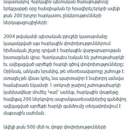
նպատակով Հարկային պետական ծառայությունը
ՄԻՋԱԶԳԱՅԻՆ
երեքշաբթի օրը հանդիպման էր հրավիրել երկրի ավելի
քան 200 խոշոր հարկատու ընկերությունների
ՄՇԱԿՈՒՅԹ
ներկայացուցիչների։
ՍՊՈՐՏ
2004 թվականի պետական բյուջեի կատարմանը
ՄԵԿՆԱԲԱՆՈՒԹՅՈՒՆ
կապակցված այս հարկային փոփոխություններում
ՏՏ ԵՒ ԻՆՏԵՐՆԵՏ
հիմնական շեշտը դրված է հարկային վարչարարության
խստացման վրա: Հատկապես էական են շահութահարկի
ԿՈՐՈՆԱՎԻՐՈՒՍ
եւ ավելացված արժեքի հարկի գծով փոփոխությունները:
ԱՐԽԻՎ
Օրինակ, անկախ նրանից, թե տնտեսավարողը շահույթ է
ստացել թե վնաս կրել, նա պարտավոր է նախորդ ամսվա
ՏԵՍԱՆՅՈՒԹԵՐ
համախառն եկամտի 1 տոկոսի չափով շահութահարկի
ԲԱՆԱՎԵՃ
կանխավճար մուծել: Կամ՝ ասենք, հարկային փաթեթը
հավելյալ 200 ներկրվող ապրանքատեսակներից գանձվող
ՁԳՏԵԼՈՎ ԼԱՎԱԳՈՒՅՆԻՆ
ավելացված արժեքի հարկի գանձումը տեղափոխվում է
ՓՈԴՔԱՍԹ
մաքսային սահման։
Հայերեն
Ավելի քան 500 մեծ ու փոքր փոփոխությունների