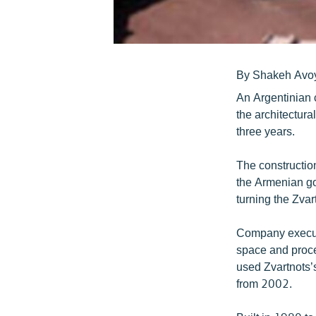
By Shakeh Avo
An Argentinian 
the architectura
three years.
The construction
the Armenian go
turning the Zvar
Company executi
space and proce
used Zvartnots’s
from 2002.