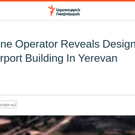
ine Operator Reveals Desig
rport Building In Yerevan
oogle-ում