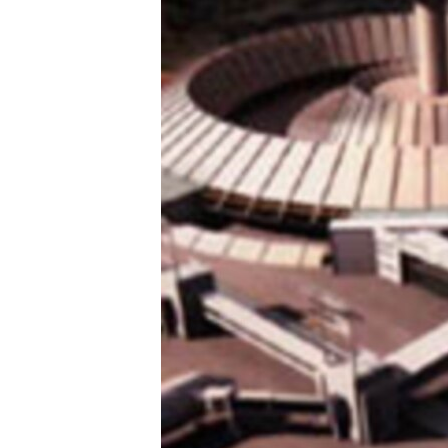
ՄԻՋԱԶԳԱՅԻՆ
ՄՇԱԿՈՒՅԹ
ՍՊՈՐՏ
ՄԵԿՆԱԲԱՆՈՒԹՅՈՒՆ
ՏՏ ԵՒ ԻՆՏԵՐՆԵՏ
ԿՈՐՈՆԱՎԻՐՈՒՍ
ԱՐԽԻՎ
ՏԵՍԱՆՅՈՒԹԵՐ
ԲԱՆԱՎԵՃ
ՁԳՏԵԼՈՎ ԼԱՎԱԳՈՒՅՆԻՆ
ՓՈԴՔԱՍԹ