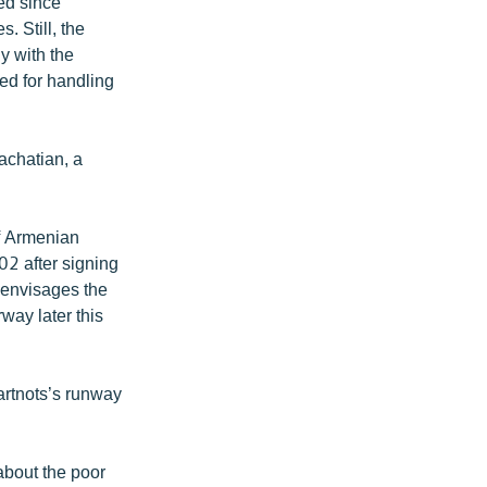
ned since
 Still, the
y with the
ted for handling
achatian, a
f Armenian
02 after signing
 envisages the
way later this
artnots’s runway
about the poor