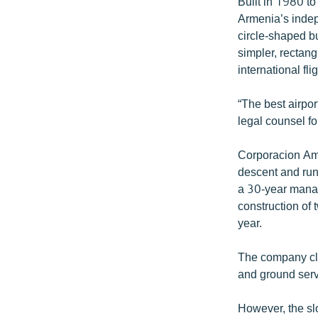
Built in 1980 to
Armenia’s indep
circle-shaped bu
simpler, rectang
international fli
“The best airpor
legal counsel fo
Corporacion Ame
descent and runs
a 30-year manag
construction of 
year.
The company cla
and ground serv
However, the sl