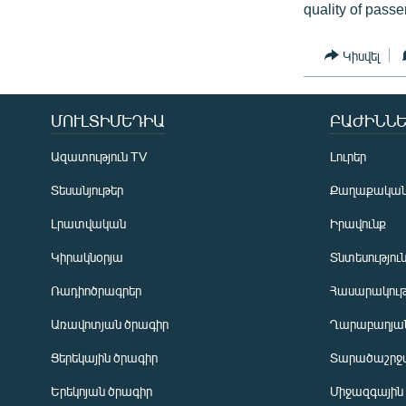
quality of passe
Կիսվել
ՄՈՒԼՏԻՄԵԴԻԱ
ԲԱԺԻՆՆԵ
Ազատություն TV
Լուրեր
Տեսանյութեր
Քաղաքակա
Լրատվական
Իրավունք
Կիրակնօրյա
Տնտեսությու
Ռադիոծրագրեր
Հասարակութ
Առավոտյան ծրագիր
Ղարաբաղյան
Ցերեկային ծրագիր
Տարածաշրջ
Հայերեն
Երեկոյան ծրագիր
Միջազգային
English