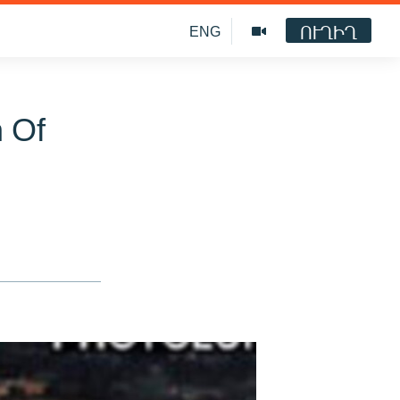
ՈՒՂԻՂ
ENG
n Of