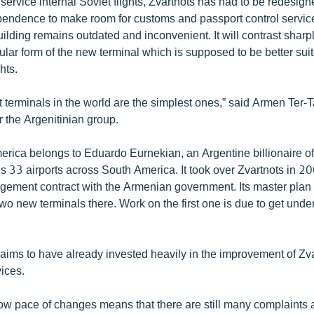
 service internal Soviet flights, Zvartnots has had to be redesig
endence to make room for customs and passport control services.
ilding remains outdated and inconvenient. It will contrast sharpl
ular form of the new terminal which is supposed to be better sui
ghts.
t terminals in the world are the simplest ones,” said Armen Ter-T
r the Argenitinian group.
rica belongs to Eduardo Eurnekian, an Argentine billionaire o
 33 airports across South America. It took over Zvartnots in 20
ement contract with the Armenian government. Its master plan
two new terminals there. Work on the first one is due to get under
ims to have already invested heavily in the improvement of Zv
ices.
ow pace of changes means that there are still many complaints 