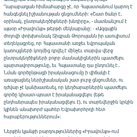
English
Ղարաբաղյան հիմնահարցը չէ, որ Հայաստանում կարող է
հանգեցնել իշխանության ցնցումների: «Շատ ծանր է,
Русский
օրինակ, ընտրակեղծիքների խնդիրը», - մատնանշում է
այսօր «Իրավունք» թերթի մեկնաբանը: - «Ազգային
ՀԵՏԵՎԵՔ ՄԵԶ
ժողովի փոխխոսնակ Տիգրան Թորոսյանն իր ասուլիսում
տեղեկացրեց, որ Հայաստանի առջեւ եվրոպական
կառույցների կողմից դրվել է մինչեւ տարվա վերջ
ընտրակեղծիքների բոլոր մասնակիցներին պատժելու
պարտավորությունը, եւ Հայաստանը դա ընդունել է..
Նման գործընթացի իրականացումը ի վիճակի է
«Ազատության» բոլոր կայքերը
առաջացնել ներիշխանական շատ լուրջ ցնցումներ, ու
դժվար չէ կանխատեսել, որ կեղծարարներին պատժելու
գործը կիսատ-պռատ է իրականացվելու (եթե
ընդհանրապես իրականացվելու է), ու տարեվերջին կրկին
կլինեն անախորժ պահեր Եվրախորհրդի հետ
հարաբերություններում»:
Ներքին կյանքի բարդություններից «Իրավունք»-ում