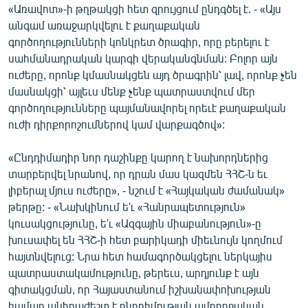
«Առավոտ»-ի թղթակցի հետ զրույցում ընդգծել է. - «Այս
անգամ առաջարկվելու է քաղաքական
գործողությունների կոնկրետ ծրագիր, որը բերելու է
սահմանադրական կարգի վերականգնման: Բոլոր այն
ուժերը, որոնք կմասնակցեն այդ ծրագրին՝ լավ, որոնք չեն
մասնակցի՝ այլեւս մենք չենք պատրաստվում մեր
գործողությունները պայմանավորել որեւէ քաղաքական
ուժի դիրքորոշումներով կամ վարքագծով»:
«Ընդդիմադիր նոր դաշինքը կարող է նախորդներից
տարբերվել նրանով, որ դրան մաս կազմեն ՀՀՇ-ն եւ
լիբերալ մյուս ուժերը», - նշում է «Հայկական ժամանակ»
թերթը: - «Նախկինում ե'ւ «Հանրապետություն»
կուսակցությունը, ե'ւ «Ազգային միաբանություն»-ը
խուսափել են ՀՀՇ-ի հետ բարիկադի միեւնույն կողմում
հայտնվելուց: Նրա հետ համագործակցելու ներկայիս
պատրաստակամությունը, թերեւս, արդյունք է այն
գիտակցման, որ Հայաստանում իշխանափոխության
համար անհրաժեշտ է ընդդիմության ամբողջական