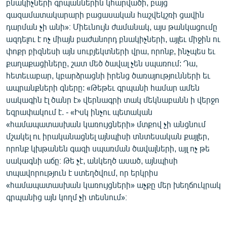
բնակիչների գրպաններին կհարվածի, բայց
գազամատակարարի բացասական հաշվեկշռի ցավին
դարման չի անի»։ Միեւնույն ժամանակ, այս թանկացումը
ազդելու է ոչ միայն բաժանորդ բնակիչների, այլեւ միջին ու
փոքր բիզնեսի այն սուբյեկտների վրա, որոնք, ինչպես եւ
քաղաքացիները, շատ մեծ ծավալ չեն սպառում: Դա,
հետեւաբար, կբարձրացնի իրենց ծառայությունների եւ
ապրանքների գները: «Թեթեւ գրպանի համար ամեն
սակագին էլ ծանր է» վերնագրի տակ մեկնաբանն ի վերջո
եզրափակում է. - «Իսկ ինչու պետական
«համապատասխան կառույցների» մտքով չի անցնում
մշակել ու իրականացնել այնպիսի տնտեսական քայլեր,
որոնք կխթանեն գազի սպառման ծավալների, այլ ոչ թե
սակագնի աճը։ Թե չէ, անկեղծ ասած, այնպիսի
տպավորություն է ստեղծվում, որ երկրիս
«համապատասխան կառույցների» աչքը մեր խեղճուկրակ
գրպանից այն կողմ չի տեսնում»։