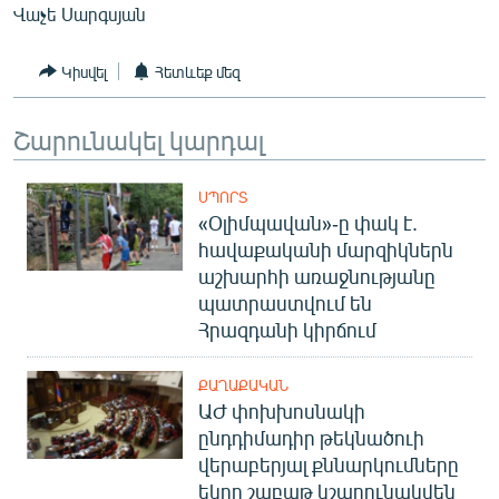
Վաչե Սարգսյան
Կիսվել
Հետևեք մեզ
Շարունակել կարդալ
ՍՊՈՐՏ
«Օլիմպավան»-ը փակ է.
հավաքականի մարզիկներն
աշխարհի առաջնությանը
պատրաստվում են
Հրազդանի կիրճում
ՔԱՂԱՔԱԿԱՆ
ԱԺ փոխխոսնակի
ընդդիմադիր թեկնածուի
վերաբերյալ քննարկումները
եկող շաբաթ կշարունակվեն