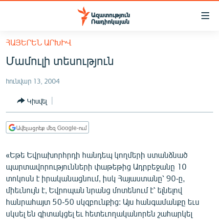
Մատչելիության
հղումներ
Անցնել
ՀԱՅԵՐԵՆ ԱՐԽԻՎ
հիմնական
ԱԶԱՏՈՒԹՅՈՒՆ TV
Մամուլի տեսություն
բովանդակությանը
ՀԱՅԱՍՏԱՆ
Անցնել
հունվար 13, 2004
հիմնական
ՔԱՂԱՔԱԿԱՆ
մենյուին
Կիսվել
ԸՆՏՐՈՒԹՅՈՒՆՆԵՐ 2026
Որոնում
ԻՐԱՎՈՒՆՔ
Ավելացրեք մեզ Google-ում
ՀԱՍԱՐԱԿՈՒԹՅՈՒՆ
«Եթե Եվրախորհրդի հանդեպ կողմերի ստանձնած
ՏՆՏԵՍՈՒԹՅՈՒՆ
պարտավորությունների փաթեթից Ադրբեջանը 10
ՂԱՐԱԲԱՂ
տոկոսն է իրականացնում, իսկ Հայաստանը՝ 90-ը,
միեւնույն է, Եվրոպան նրանց մոտենում է՝ ելնելով
ՊԱՏԵՐԱԶՄԻ 6 ՇԱԲԱԹՆԵՐԸ
հանրահայտ 50-50 սկզբունքից: Այս հանգամանքը եւս
ՏԱՐԱԾԱՇՐՋԱՆ
սկսել են գիտակցել եւ հետեւողականորեն շահարկել