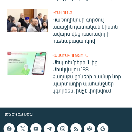
ԻՐԱՎՈՒՆՔ
Կաթողիկոսի գործով
առաջին դատական նիստն
ավարտվեց դատավորի
ինքնաբացարկով
ՀԱՍԱՐԱԿՈՒԹՅՈՒՆ
Սեպտեմբերի 1-ից
Մոսկվայում ՀՀ
քաղաքացիների համար նոր
պարտադիր պահանջներ
կգործեն. ինչ է փոխվում
ՀԵՏԵՎԵՔ ՄԵԶ