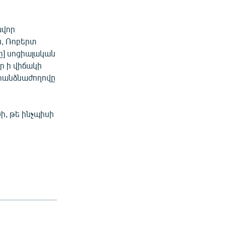
ավոր
ն, Ռոբերտ
ը] սոցիալական
ր ի վիճակի
ր հանձնաժողովը
ի, թե ինչպիսի