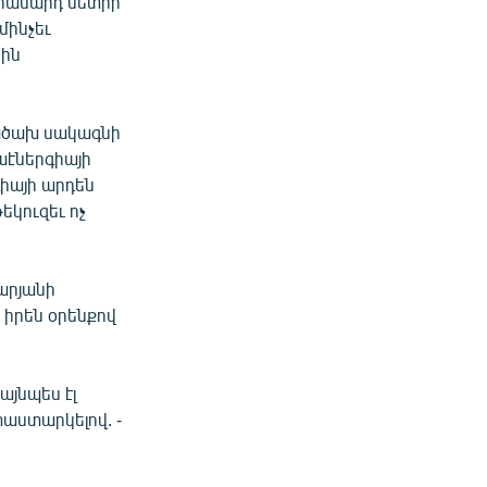
որանարդ մետրի
մինչեւ
նին
ծածախ սակագնի
աէներգիայի
իայի արդեն
եկուզեւ ոչ
արյանի
 իրեն օրենքով
այնպես էլ
փաստարկելով. -