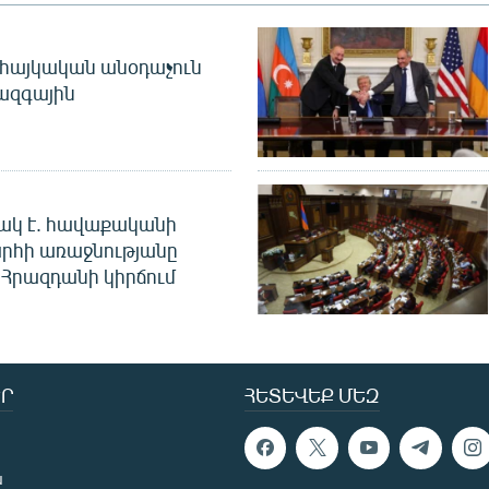
 հայկական անօդաչուն
ջազգային
ակ է. հավաքականի
րհի առաջնությանը
Հրազդանի կիրճում
Ր
ՀԵՏԵՎԵՔ ՄԵԶ
ն