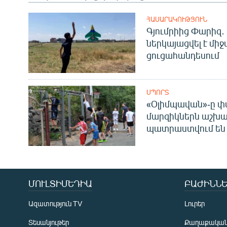
ՀԱՍԱՐԱԿՈՒԹՅՈՒՆ
Գյումրիից Փարիզ․
ներկայացվել է մի
ցուցահանդեսում
ՍՊՈՐՏ
«Օլիմպավան»-ը փ
մարզիկներն աշխա
պատրաստվում են 
ՄՈՒԼՏԻՄԵԴԻԱ
ԲԱԺԻՆՆԵ
Ազատություն TV
Լուրեր
Տեսանյութեր
Քաղաքակա