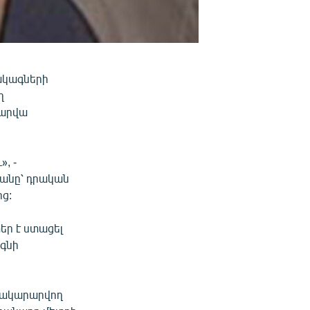
սակագների
ղ
տարվա
, -
յանը՝ դրական
ց:
եր է ստացել
ագնի
ատակարարվող