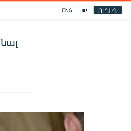
ՈՒՂԻՂ
ENG
նալ