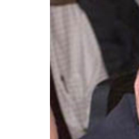
ՄԻՋԱԶԳԱՅԻՆ
ՄՇԱԿՈՒՅԹ
ՍՊՈՐՏ
ՄԵԿՆԱԲԱՆՈՒԹՅՈՒՆ
ՏՏ ԵՒ ԻՆՏԵՐՆԵՏ
ԿՈՐՈՆԱՎԻՐՈՒՍ
ԱՐԽԻՎ
ՏԵՍԱՆՅՈՒԹԵՐ
ԲԱՆԱՎԵՃ
ՁԳՏԵԼՈՎ ԼԱՎԱԳՈՒՅՆԻՆ
ՓՈԴՔԱՍԹ