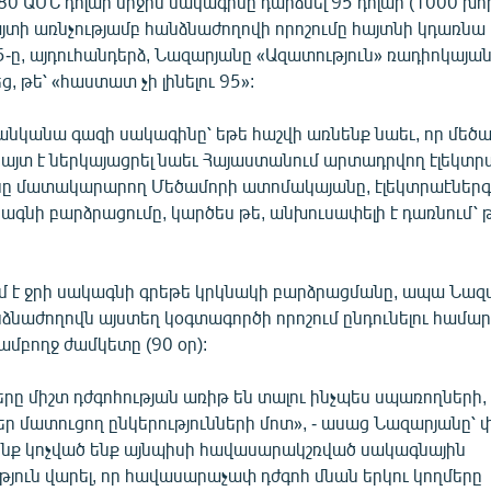
80 ԱՄՆ դոլար միջին սակագինը դարձնել 95 դոլար (1000 խ
այտի առնչությամբ հանձնաժողովի որոշումը հայտնի կդառնա 
-ը, այդուհանդերձ, Նազարյանը «Ազատություն» ռադիոկայա
 թե՝ «հաստատ չի լինելու 95»:
 թանկանա գազի սակագինը՝ եթե հաշվի առնենք նաեւ, որ մե
այտ է ներկայացրել նաեւ Հայաստանում արտադրվող էլեկտր
ոսը մատակարարող Մեծամորի ատոմակայանը, էլեկտրաէներգ
ագնի բարձրացումը, կարծես թե, անխուսափելի է դառնում՝ թ
ւմ է ջրի սակագնի գրեթե կրկնակի բարձրացմանը, ապա Նազ
ձնաժողովն այստեղ կօգտագործի որոշում ընդունելու համար
մբողջ ժամկետը (90 օր):
երը միշտ դժգոհության առիթ են տալու ինչպես սպառողների, 
եր մատուցող ընկերությունների մոտ», - ասաց Նազարյանը՝ 
ենք կոչված ենք այնպիսի հավասարակշռված սակագնային
յուն վարել, որ հավասարաչափ դժգոհ մնան երկու կողմերը