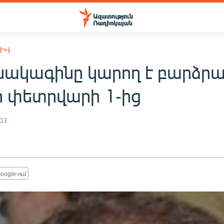
ԽԻՎ
սակագինը կարող է բարձրա
ի փետրվարի 1-ից
03
oogle-ում