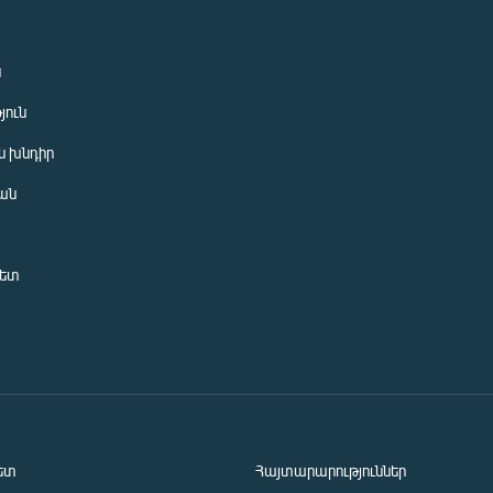
ն
յուն
 խնդիր
ան
նետ
ետ
Հայտարարություններ