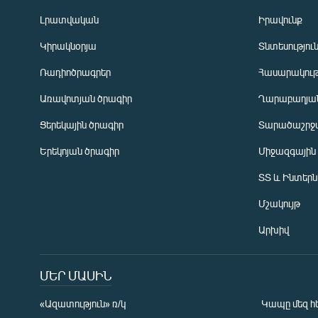
Լրատվական
Իրավունք
Կիրակնօրյա
Տնտեսությու
Ռադիոծրագրեր
Հասարակութ
Առավոտյան ծրագիր
Ղարաբաղյան
Ցերեկային ծրագիր
Տարածաշրջ
Հայերեն
Երեկոյան ծրագիր
Միջազգային
English
ՏՏ և Ինտեր
Русский
Մշակույթ
ՀԵՏԵՎԵՔ ՄԵԶ
Արխիվ
ՄԵՐ ՄԱՍԻՆ
«Ազատություն» ռ/կ
Կապը մեզ հ