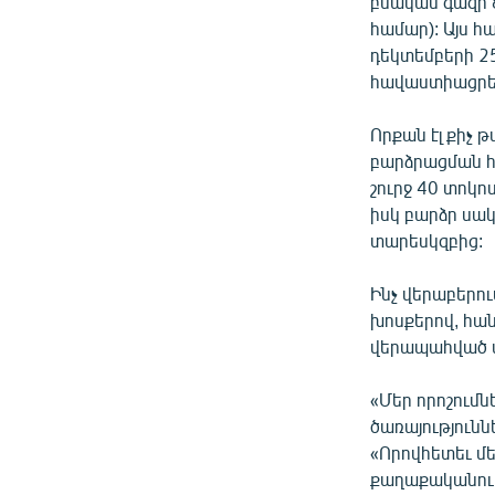
բնական գազի 
համար): Այս հ
դեկտեմբերի 25
հավաստիացրեց,
Որքան էլ քիչ
բարձրացման հ
շուրջ 40 տոկ
իսկ բարձր սակ
տարեսկզբից:
Ինչ վերաբերո
խոսքերով, հան
վերապահված ա
«Մեր որոշումն
ծառայությունն
«Որովհետեւ մ
քաղաքականութ