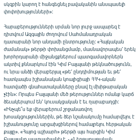
սկզբին կարող է հանգեցնել բավականին անսպասելի
ՄԻՋԱԶԳԱՅԻՆ
փոփոխությունների»:
ՄՇԱԿՈՒՅԹ
Հարաբերությունների սրման նոր լուրջ ասպարեզ է
ՍՊՈՐՏ
դիտվում Ազգային ժողովում Սահմանադրական
ՄԵԿՆԱԲԱՆՈՒԹՅՈՒՆ
դատարանի նոր անդամի ընտրությունը: «Հայկական
ժամանակ» թերթի փոխանցմամբ, մասնավորապես՝ երեկ
ՏՏ ԵՒ ԻՆՏԵՐՆԵՏ
խորհրդարանի միջանցքներում պատգամավորներն
ԿՈՐՈՆԱՎԻՐՈՒՍ
ակտիվ քննարկում էին Կիմ Բալայանի թեկնածությունն,
ու նրա անձի վերաբերյալ «թե՛ ընդդիմության եւ թե՛
ԱՐԽԻՎ
հատկապես իշխանական կոալիցիայի ՀՀԿ-ական
ՏԵՍԱՆՅՈՒԹԵՐ
հատվածի գնահատականները բնավ էլ մխիթարական
չէին»: Որպես Բալայանի մեծ թերություններ ոմանք կարճ
ԲԱՆԱՎԵՃ
ձեւակերպում են՝ կուսակցական է եւ ղարաբաղցի:
ՁԳՏԵԼՈՎ ԼԱՎԱԳՈՒՅՆԻՆ
«Ինչպե՞ս եք վերաբերում շրջանառվող
խոսակցություններին, թե ձեր նշանակումը համարվելու է
ՓՈԴՔԱՍԹ
իշխանությունը արցախցիներով համալրելու հերթական
քայլը». «Հայոց աշխարհ» թերթի այս հարցին Կիմ
Հայերեն
Բալայանը պատասխանել է. - «Ներքաղաքական