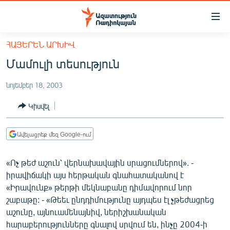
Մատչելիության
հղումներ
Անցնել
ՀԱՅԵՐԵՆ ԱՐԽԻՎ
հիմնական
ԱԶԱՏՈՒԹՅՈՒՆ TV
Մամուլի տեսություն
բովանդակությանը
ՀԱՅԱՍՏԱՆ
Անցնել
նոյեմբեր 18, 2003
հիմնական
ՔԱՂԱՔԱԿԱՆ
մենյուին
Կիսվել
ԸՆՏՐՈՒԹՅՈՒՆՆԵՐ 2026
Որոնում
ԻՐԱՎՈՒՆՔ
Ավելացրեք մեզ Google-ում
ՀԱՍԱՐԱԿՈՒԹՅՈՒՆ
«Ոչ թեժ աշուն՝ վերնախավային սրացումներով». -
ՏՆՏԵՍՈՒԹՅՈՒՆ
իրավիճակի այս հերթական գնահատականով է
ՂԱՐԱԲԱՂ
«Իրավունք» թերթի մեկնաբանը դիմավորում նոր
շաբաթը: - «Թեեւ ընդդիմությունը այդպես էլ չթեժացրեց
ՊԱՏԵՐԱԶՄԻ 6 ՇԱԲԱԹՆԵՐԸ
աշունը, այնուամենայնիվ, ներիշխանական
ՏԱՐԱԾԱՇՐՋԱՆ
հարաբերությունները գնալով սրվում են, ինչը 2004-ի