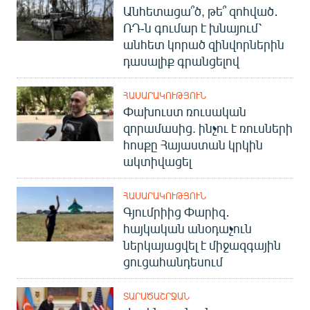
Անհետացա՞ծ, թե՞ զոհված․
ՌԴ-ն գումար է խնայում՝
անհետ կորած զինվորներին
դասալիք գրանցելով
ՀԱՍԱՐԱԿՈՒԹՅՈՒՆ
Փախուստ ռուսական
զորամասից. ինչու է ռուսների
հոսքը Հայաստան կրկին
ակտիվացել
ՀԱՍԱՐԱԿՈՒԹՅՈՒՆ
Գյումրիից Փարիզ․
հայկական անօդաչուն
ներկայացվել է միջազգային
ցուցահանդեսում
ՏԱՐԱԾԱՇՐՋԱՆ