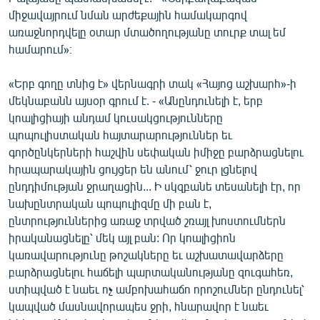
English
միջավայրում նման արժեքային համակարգով
առաջնորդվելը օտար մտածողությանը տուրք տալ եմ
Русский
համարում»։
ՀԵՏԵՎԵՔ ՄԵԶ
«Երբ գողը տնից է» վերնագրի տակ «Հայոց աշխարհ»-ի
մեկնաբանն այսօր գրում է. - «Անընդունելի է, երբ
կոալիցիայի անդամ կուսակցությունները
պոպուլիստական հայտարարություններ եւ
գործընկերների հաշվին սեփական իմիջը բարձրացնելու
հրապարակային ցույցեր են անում՝ ջուր լցնելով
«Ազատության» բոլոր կայքերը
ընդդիմության ջրաղացին... Ի սկզբանե տեսանելի էր, որ
նախընտրական պոպուլիզմը մի բան է,
ընտրություններից առաջ տրված շռայլ խոստումներն
իրականացնելը՝ մեկ այլ բան: Որ կոալիցիոն
կառավարությունը թոշակները եւ աշխատավարձերը
բարձրացնելու հաճելի պարտականությանը զուգահեռ,
ստիպված է նաեւ ոչ ամբոխահաճո որոշումներ ընդունել՝
կապված մասնավորապես ջրի, հնարավոր է նաեւ