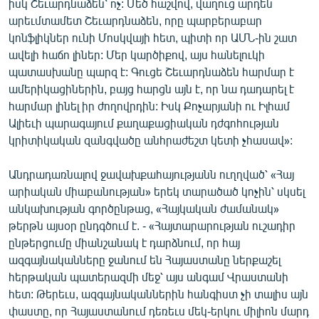
իսկ Շեւարդնաձեն՝ ոչ: Մեծ հաշվով, վաղուց արդեն
արեւմտամետ Շեւարդնաձեն, որը պարբերաբար
կոնֆլիկներ ունի Մոսկվայի հետ, պիտի որ ԱՄՆ-ին շատ
ավելի հաճո լիներ: Մեր կարծիքով, այս հանելուկի
պատասխանը պարզ է: Գուցե Շեւարդնաձեն հարմար է
ամերիկացիներին, բայց հարցն այն է, որ նա դադարել է
հարմար լինել իր ժողովրդին: Իսկ Քոչարյանի ու Իլհամ
Ալիեւի պարագայում քաղաքացիական դժգոհության
կրիտիկական զանգվածը անհրաժեշտ կետի չհասավ»:
Անդրադառնալով ջավախքահայությանն ուղղված՝ «Հայ
արիական միաբանության» երեկ տարածած կոչին՝ սկսել
անկախության գործընթաց, «Հայկական ժամանակ»
թերթն այսօր ընդգծում է. - «Հայտարարության ուշադիր
ընթերցումը միանշանակ է դարձնում, որ հայ
ազգայնականները ջանում են Հայաստանը ներքաշել
հերթական պատերազմի մեջ՝ այս անգամ Վրաստանի
հետ: Թերեւս, ազգայնականներին հանգիստ չի տալիս այն
փաստը, որ Հայաստանում դեռեւս մեկ-երկու միլիոն մարդ