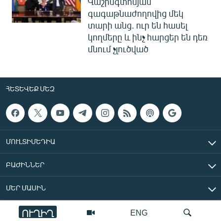
Վաշինգտոնյան
գագաթնաժողովից մեկ
տարի անց. ուր են հասել
կողմերը և ինչ հարցեր են դեռ
մնում չլուծված
ՀԵՏԵՎԵՔ ՄԵԶ
ՄՈՒԼՏԻՄԵԴԻԱ
ԲԱԺԻՆՆԵՐ
ՄԵՐ ՄԱՍԻՆ
ՈՒՂԻՂ
ENG
«Ազատ Եվրոպա/Ազատություն» ռադիոկայան © 2026