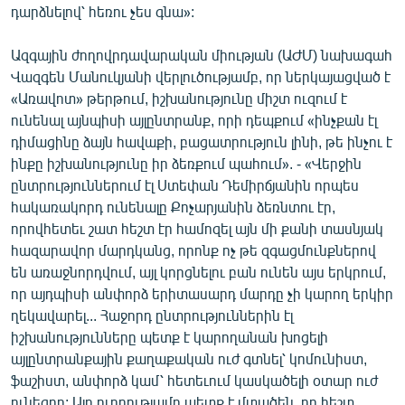
դարձնելով՝ հեռու չես գնա»:
Ազգային ժողովրդավարական միության (ԱԺՄ) նախագահ
Վազգեն Մանուկյանի վերլուծությամբ, որ ներկայացված է
«Առավոտ» թերթում, իշխանությունը միշտ ուզում է
ունենալ այնպիսի այլընտրանք, որի դեպքում «ինչքան էլ
դիմացինը ձայն հավաքի, բացատրություն լինի, թե ինչու է
ինքը իշխանությունը իր ձեռքում պահում». - «Վերջին
ընտրություններում էլ Ստեփան Դեմիրճյանին որպես
հակառակորդ ունենալը Քոչարյանին ձեռնտու էր,
որովհետեւ շատ հեշտ էր համոզել այն մի քանի տասնյակ
հազարավոր մարդկանց, որոնք ոչ թե զգացմունքներով
են առաջնորդվում, այլ կորցնելու բան ունեն այս երկրում,
որ այդպիսի անփորձ երիտասարդ մարդը չի կարող երկիր
ղեկավարել... Հաջորդ ընտրություններին էլ
իշխանությունները պետք է կարողանան խոցելի
այլընտրանքային քաղաքական ուժ գտնել՝ կոմունիստ,
ֆաշիստ, անփորձ կամ՝ հետեւում կասկածելի օտար ուժ
ունեցող: Այդ ուղղությամբ պետք է մտածեն, որ հեշտ