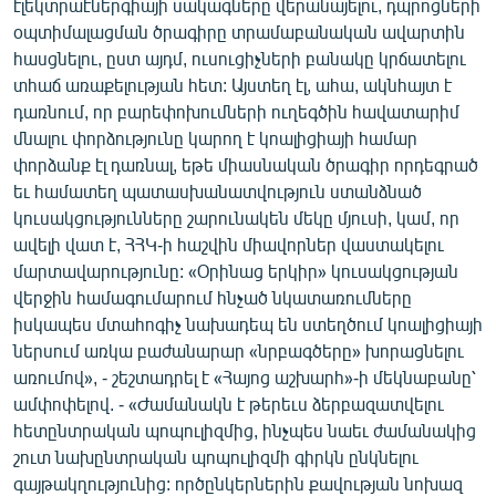
էլեկտրաէներգիայի սակագները վերանայելու, դպրոցների
օպտիմալացման ծրագիրը տրամաբանական ավարտին
հասցնելու, ըստ այդմ, ուսուցիչների բանակը կրճատելու
տհաճ առաքելության հետ: Այստեղ էլ, ահա, ակնհայտ է
դառնում, որ բարեփոխումների ուղեգծին հավատարիմ
մնալու փորձությունը կարող է կոալիցիայի համար
փորձանք էլ դառնալ, եթե միասնական ծրագիր որդեգրած
եւ համատեղ պատասխանատվություն ստանձնած
կուսակցությունները շարունակեն մեկը մյուսի, կամ, որ
ավելի վատ է, ՀՀԿ-ի հաշվին միավորներ վաստակելու
մարտավարությունը: «Օրինաց երկիր» կուսակցության
վերջին համագումարում հնչած նկատառումները
իսկապես մտահոգիչ նախադեպ են ստեղծում կոալիցիայի
ներսում առկա բաժանարար «նրբագծերը» խորացնելու
առումով», - շեշտադրել է «Հայոց աշխարհ»-ի մեկնաբանը՝
ամփոփելով. - «Ժամանակն է թերեւս ձերբազատվելու
հետընտրական պոպուլիզմից, ինչպես նաեւ ժամանակից
շուտ նախընտրական պոպուլիզմի գիրկն ընկնելու
գայթակղությունից: ործընկերներին քավության նոխազ