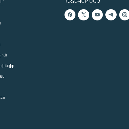
Ր
ՀԵՏԵՎԵՔ ՄԵԶ
ն
ն
յուն
 խնդիր
ան
նետ