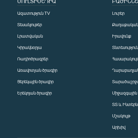
ՄՈՒԼՏԻՄԵԴԻԱ
ԲԱԺԻՆՆԵ
Ազատություն TV
Լուրեր
Տեսանյութեր
Քաղաքակա
Լրատվական
Իրավունք
Կիրակնօրյա
Տնտեսությու
Ռադիոծրագրեր
Հասարակութ
Առավոտյան ծրագիր
Ղարաբաղյան
Ցերեկային ծրագիր
Տարածաշրջ
Հայերեն
Երեկոյան ծրագիր
Միջազգային
English
ՏՏ և Ինտեր
Русский
Մշակույթ
ՀԵՏԵՎԵՔ ՄԵԶ
Արխիվ