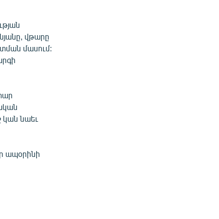
ւթյան
նյանը, վթարը
ատման մասում:
արգի
տար
նական
 կան նաեւ
էր ապօրինի