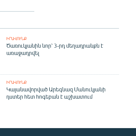
ԻՐԱՎՈՒՆՔ
Ծառուկյանին նոր՝ 3-րդ մեղադրանքն է
առաջադրվել
ԻՐԱՎՈՒՆՔ
Կալանավորված Արեգնազ Մանուկյանի
դստեր հետ հոգեբան է աշխատում