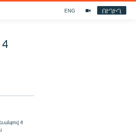
ՈՒՂԻՂ
ENG
 4
եւանքով 4
ն