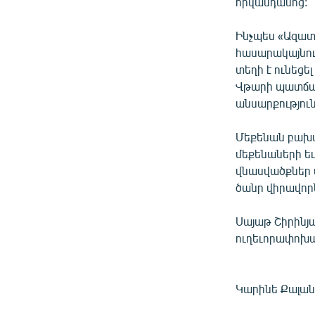
ՄԻՋԱԶԳԱՅԻՆ
հիվանդանոց:
ՄՇԱԿՈՒՅԹ
Ինչպես «Ազատ
ՍՊՈՐՏ
հասարակայնու
տեղի է ունեցե
ՄԵԿՆԱԲԱՆՈՒԹՅՈՒՆ
Վթարի պատճառ
ՏՏ ԵՒ ԻՆՏԵՐՆԵՏ
անսարքությունն
ԿՈՐՈՆԱՎԻՐՈՒՍ
Մեքենան բախվ
ԱՐԽԻՎ
մեքենաների եւ
վնասվածքներ 
ՏԵՍԱՆՅՈՒԹԵՐ
ծանր վիրավոր
ԲԱՆԱՎԵՃ
Սայաթ Շիրինյ
ՁԳՏԵԼՈՎ ԼԱՎԱԳՈՒՅՆԻՆ
ուղեւորափոխա
ՓՈԴՔԱՍԹ
Կարինե Քալան