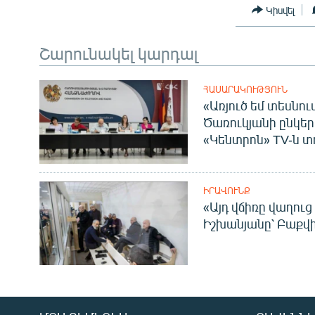
Կիսվել
Շարունակել կարդալ
ՀԱՍԱՐԱԿՈՒԹՅՈՒՆ
«Առյուծ եմ տեսնու
Ծառուկյանի ընկեր
«Կենտրոն» TV-ն տ
ԻՐԱՎՈՒՆՔ
«Այդ վճիռը վաղուց
Իշխանյանը՝ Բաքվ