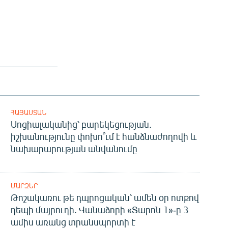
ՀԱՅԱՍՏԱՆ
Սոցիալականից՝ բարեկեցության.
իշխանությունը փոխո՞ւմ է հանձնաժողովի և
նախարարության անվանումը
ՄԱՐԶԵՐ
Թոշակառու թե դպրոցական՝ ամեն օր ոտքով
դեպի մայրուղի. Վանաձորի «Տարոն 1»-ը 3
ամիս առանց տրանսպորտի է