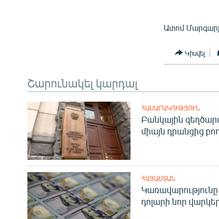
Ատոմ Մարգարյ
Կիսվել
Շարունակել կարդալ
ՀԱՍԱՐԱԿՈՒԹՅՈՒՆ
Բանկային զեղծարա
միայն դրանցից բող
ՀԱՅԱՍՏԱՆ
Կառավարությունը 
դոլարի նոր վարկեր