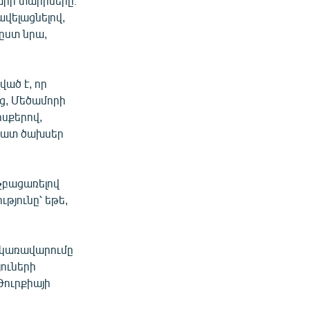
դարի տարիները։
ավելացնելով,
 ըստ նրա,
ած է, որ
ց, Մեծամորի
սքերով,
հատ ծախսեր
չբացառելով
թյունը՝ եթե,
ն կառավարումը
ուների
Թուրքիայի