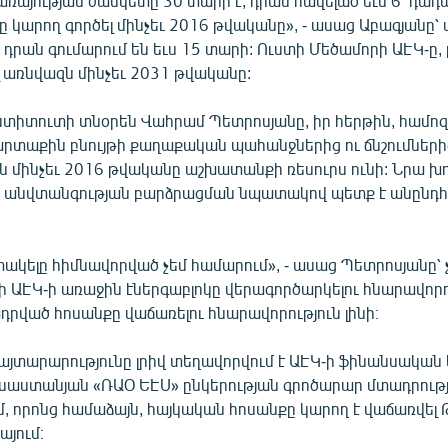
առայության ժամկետը 30 տարի է, դրան հավելած եւս 6՝ դա
-ը կարող գործել մինչեւ 2016 թվականը», - ասաց Աբագյանը՝ 
դրան գումարում են եւս 15 տարի: Ուստի Մեծամորի ԱԷԿ-ը,
լ առնվազն մինչեւ 2031 թվականը:
ստիտուտի տնօրեն Վահրամ Պետրոսյանը, իր հերթին, համոզվ
արտաքին բնույթի քաղաքական պահանջներից ու ճնշումների
ն մինչեւ 2016 թվականը աշխատանքի ռեսուրս ունի: Նրա խո
 անվտանգության բարձրացման նպատակով պետք է անընդ
ակելը հիմնավորված չեմ համարում», - ասաց Պետրոսյանը՝ 
 ԱԷԿ-ի առաջին էներգաբլոկը վերագործարկելու հնարավորու
րված հոսանքը վաճառելու հնարավորություն լինի։
հայտարարությունը լրիվ տեղավորվում է ԱԷԿ-ի ֆինանսակա
սաստանյան «ՌԱՕ ԵԷՍ» ընկերության գրոծարար մտադրությ
, որոնց համաձայն, հայկական հոսանքը կարող է վաճառվել 
այում։