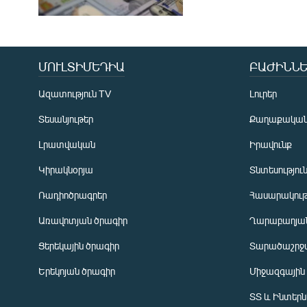
ՄՈՒԼՏԻՄԵԴԻԱ
ԲԱԺԻՆՆԵ
Ազատություն TV
Լուրեր
Տեսանյութեր
Քաղաքակա
Լրատվական
Իրավունք
Կիրակնօրյա
Տնտեսությու
Ռադիոծրագրեր
Հասարակութ
Առավոտյան ծրագիր
Ղարաբաղյան
Ցերեկային ծրագիր
Տարածաշրջ
Հայերեն
Երեկոյան ծրագիր
Միջազգային
English
ՏՏ և Ինտեր
Русский