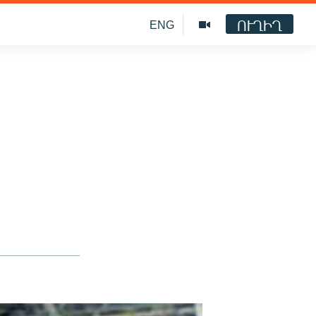
ՈՒՂԻՂ
ENG