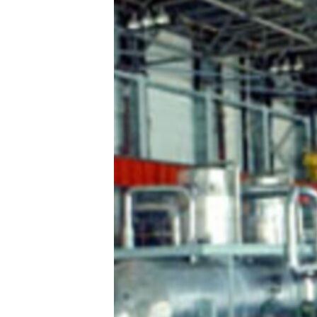
ՄԻՋԱԶԳԱՅԻՆ
ՄՇԱԿՈՒՅԹ
ՍՊՈՐՏ
ՄԵԿՆԱԲԱՆՈՒԹՅՈՒՆ
ՏՏ ԵՒ ԻՆՏԵՐՆԵՏ
ԿՈՐՈՆԱՎԻՐՈՒՍ
ԱՐԽԻՎ
ՏԵՍԱՆՅՈՒԹԵՐ
ԲԱՆԱՎԵՃ
ՁԳՏԵԼՈՎ ԼԱՎԱԳՈՒՅՆԻՆ
ՓՈԴՔԱՍԹ