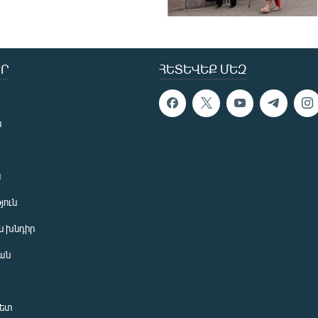
Ր
ՀԵՏԵՎԵՔ ՄԵԶ
ն
ն
յուն
 խնդիր
ան
նետ