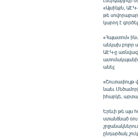
էներգաբլոկի ծ
«Այսինքն, ԱԷԿ
թե սովորաբար 
կարող է գործե
«Հայատոմ» ին
անկախ բոլոր 
ԱԷԿ-ը առնվազ
ատոմակայանի
անել:
«Շուտափույթ փ
նաեւ Մեծամորի
իհարկե, արտադ
Երեւի թե այս 
ստանձնած ռու
շրջանակներում
ընդարձակ շուկ