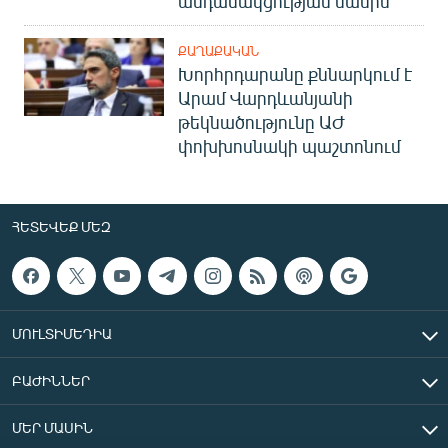
անդամակցության մասին
ՔԱՂԱՔԱԿԱՆ
Խորհրդարանը քննարկում է
Արամ Վարդևանյանի
թեկնածությունը ԱԺ
փոխխոսնակի պաշտոնում
ՀԵՏԵՎԵՔ ՄԵԶ
ՄՈՒԼՏԻՄԵԴԻԱ
ԲԱԺԻՆՆԵՐ
ՄԵՐ ՄԱՍԻՆ