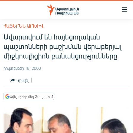
Մատչելիության
հղումներ
Անցնել
ՀԱՅԵՐԵՆ ԱՐԽԻՎ
հիմնական
ԱԶԱՏՈՒԹՅՈՒՆ TV
Ավարտվում են հայեցողական
բովանդակությանը
ՀԱՅԱՍՏԱՆ
Անցնել
պաշտոնների բաշխման վերաբերյալ
հիմնական
ՔԱՂԱՔԱԿԱՆ
միջկոալիցիոն բանակցությունները
մենյուին
ԸՆՏՐՈՒԹՅՈՒՆՆԵՐ 2026
Որոնում
հոկտեմբեր 15, 2003
ԻՐԱՎՈՒՆՔ
Կիսվել
ՀԱՍԱՐԱԿՈՒԹՅՈՒՆ
ՏՆՏԵՍՈՒԹՅՈՒՆ
Ավելացրեք մեզ Google-ում
ՂԱՐԱԲԱՂ
ՊԱՏԵՐԱԶՄԻ 6 ՇԱԲԱԹՆԵՐԸ
ՏԱՐԱԾԱՇՐՋԱՆ