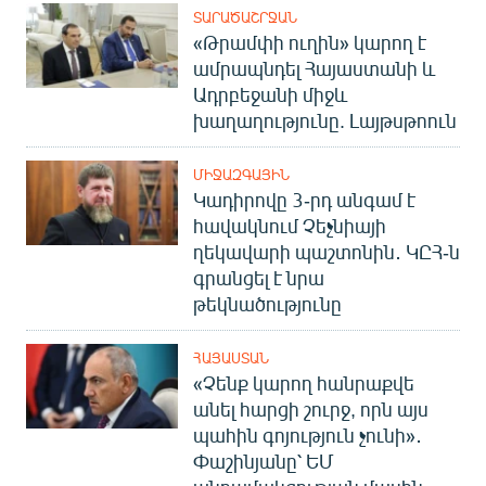
ՏԱՐԱԾԱՇՐՋԱՆ
«Թրամփի ուղին» կարող է
ամրապնդել Հայաստանի և
Ադրբեջանի միջև
խաղաղությունը. Լայթսթոուն
ՄԻՋԱԶԳԱՅԻՆ
Կադիրովը 3-րդ անգամ է
հավակնում Չեչնիայի
ղեկավարի պաշտոնին․ ԿԸՀ-ն
գրանցել է նրա
թեկնածությունը
ՀԱՅԱՍՏԱՆ
«Չենք կարող հանրաքվե
անել հարցի շուրջ, որն այս
պահին գոյություն չունի»․
Փաշինյանը՝ ԵՄ