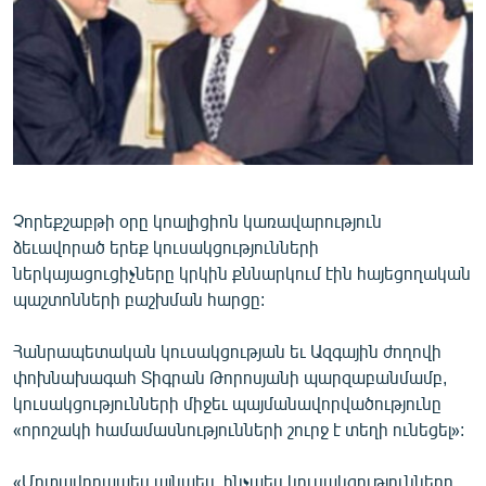
ՄԻՋԱԶԳԱՅԻՆ
ՄՇԱԿՈՒՅԹ
ՍՊՈՐՏ
ՄԵԿՆԱԲԱՆՈՒԹՅՈՒՆ
ՏՏ ԵՒ ԻՆՏԵՐՆԵՏ
ԿՈՐՈՆԱՎԻՐՈՒՍ
Չորեքշաբթի օրը կոալիցիոն կառավարություն
ձեւավորած երեք կուսակցությունների
ԱՐԽԻՎ
ներկայացուցիչները կրկին քննարկում էին հայեցողական
ՏԵՍԱՆՅՈՒԹԵՐ
պաշտոնների բաշխման հարցը:
ԲԱՆԱՎԵՃ
Հանրապետական կուսակցության եւ Ազգային ժողովի
ՁԳՏԵԼՈՎ ԼԱՎԱԳՈՒՅՆԻՆ
փոխնախագահ Տիգրան Թորոսյանի պարզաբանմամբ,
կուսակցությունների միջեւ պայմանավորվածությունը
ՓՈԴՔԱՍԹ
«որոշակի համամասնությունների շուրջ է տեղի ունեցել»:
Հայերեն
«Մոտավորապես այնպես, ինչպես կուսակցությունները