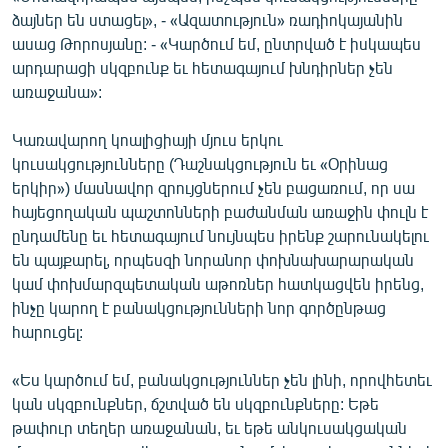
English
ձայներ են ստացել», - «Ազատություն» ռադիոկայանին
ասաց Թորոսյանը: - «Կարծում եմ, ընտրված է իսկապես
Русский
արդարացի սկզբունք եւ հետագայում խնդիրներ չեն
առաջանա»:
ՀԵՏԵՎԵՔ ՄԵԶ
Կառավարող կոալիցիայի մյուս երկու
կուսակցությունները (Դաշնակցություն եւ «Օրինաց
երկիր») մասնավոր զրույցներում չեն բացառում, որ սա
հայեցողական պաշտոնների բաժանման առաջին փուլն է
ընդամենը եւ հետագայում նույնպես իրենք շարունակելու
«Ազատության» բոլոր կայքերը
են պայքարել, որպեսզի նորանոր փոխնախարարական
կամ փոխմարզպետական աթոռներ հատկացվեն իրենց,
ինչը կարող է բանակցությունների նոր գործընթաց
հարուցել:
«Ես կարծում եմ, բանակցություններ չեն լինի, որովհետեւ
կան սկզբունքներ, ճշտված են սկզբունքները: Եթե
թափուր տեղեր առաջանան, եւ եթե անկուսակցական