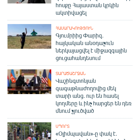
հոսքը Հայաստան կրկին
ակտիվացել
ՀԱՍԱՐԱԿՈՒԹՅՈՒՆ
Գյումրիից Փարիզ․
հայկական անօդաչուն
ներկայացվել է միջազգային
ցուցահանդեսում
ՏԱՐԱԾԱՇՐՋԱՆ
Վաշինգտոնյան
գագաթնաժողովից մեկ
տարի անց. ուր են հասել
կողմերը և ինչ հարցեր են դեռ
մնում չլուծված
ՍՊՈՐՏ
«Օլիմպավան»-ը փակ է.