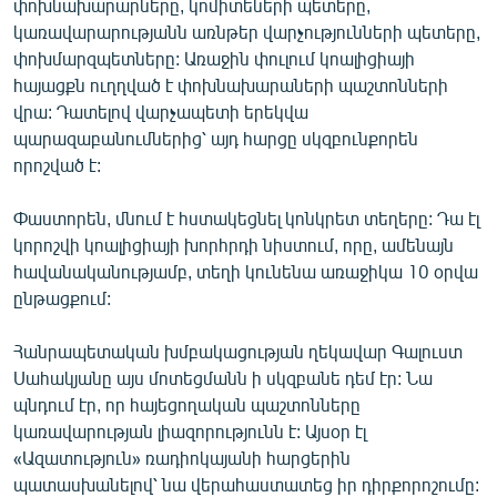
փոխնախարարները, կոմիտեների պետերը,
ՄԻՋԱԶԳԱՅԻՆ
կառավարարությանն առնթեր վարչությունների պետերը,
փոխմարզպետները: Առաջին փուլում կոալիցիայի
ՄՇԱԿՈՒՅԹ
հայացքն ուղղված է փոխնախարաների պաշտոնների
ՍՊՈՐՏ
վրա: Դատելով վարչապետի երեկվա
պարազաբանումներից՝ այդ հարցը սկզբունքորեն
ՄԵԿՆԱԲԱՆՈՒԹՅՈՒՆ
որոշված է:
ՏՏ ԵՒ ԻՆՏԵՐՆԵՏ
Փաստորեն, մնում է հստակեցնել կոնկրետ տեղերը: Դա էլ
ԿՈՐՈՆԱՎԻՐՈՒՍ
կորոշվի կոալիցիայի խորհրդի նիստում, որը, ամենայն
ԱՐԽԻՎ
հավանականությամբ, տեղի կունենա առաջիկա 10 օրվա
ընթացքում:
ՏԵՍԱՆՅՈՒԹԵՐ
ԲԱՆԱՎԵՃ
Հանրապետական խմբակացության ղեկավար Գալուստ
Սահակյանը այս մոտեցմանն ի սկզբանե դեմ էր: Նա
ՁԳՏԵԼՈՎ ԼԱՎԱԳՈՒՅՆԻՆ
պնդում էր, որ հայեցողական պաշտոնները
ՓՈԴՔԱՍԹ
կառավարության լիազորությունն է: Այսօր էլ
«Ազատություն» ռադիոկայանի հարցերին
Հայերեն
պատասխանելով՝ նա վերահաստատեց իր դիրքորոշումը: