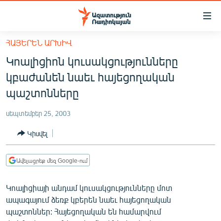
Մատչելիության
հղումներ
Անցնել
ՀԱՅԵՐԵՆ ԱՐԽԻՎ
հիմնական
ԱԶԱՏՈՒԹՅՈՒՆ TV
Կոալիցիոն կուսակցությունները
բովանդակությանը
ՀԱՅԱՍՏԱՆ
Անցնել
կբաժանեն նաեւ հայեցողական
հիմնական
ՔԱՂԱՔԱԿԱՆ
պաշտոնները
մենյուին
ԸՆՏՐՈՒԹՅՈՒՆՆԵՐ 2026
Որոնում
սեպտեմբեր 25, 2003
ԻՐԱՎՈՒՆՔ
Կիսվել
ՀԱՍԱՐԱԿՈՒԹՅՈՒՆ
ՏՆՏԵՍՈՒԹՅՈՒՆ
Ավելացրեք մեզ Google-ում
ՂԱՐԱԲԱՂ
Կոալիցիայի անդամ կուսակցությունները մոտ
ՊԱՏԵՐԱԶՄԻ 6 ՇԱԲԱԹՆԵՐԸ
ապագայում ձեռք կբերեն նաեւ հայեցողական
պաշտոններ: Հայեցողական են համարվում
ՏԱՐԱԾԱՇՐՋԱՆ