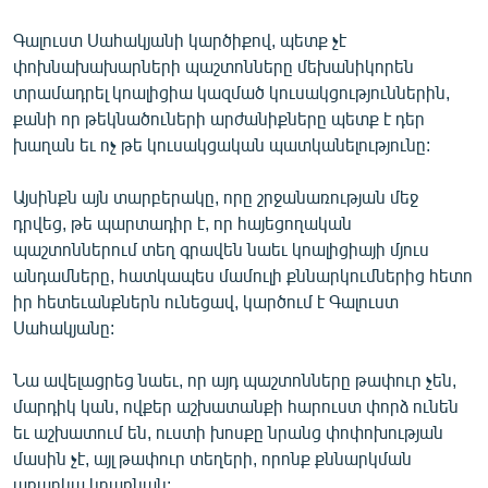
English
Գալուստ Սահակյանի կարծիքով, պետք չէ
Русский
փոխնախախարների պաշտոնները մեխանիկորեն
տրամադրել կոալիցիա կազմած կուսակցություններին,
քանի որ թեկնածուների արժանիքները պետք է դեր
ՀԵՏԵՎԵՔ ՄԵԶ
խաղան եւ ոչ թե կուսակցական պատկանելությունը:
Այսինքն այն տարբերակը, որը շրջանառության մեջ
դրվեց, թե պարտադիր է, որ հայեցողական
պաշտոններում տեղ գրավեն նաեւ կոալիցիայի մյուս
«Ազատության» բոլոր կայքերը
անդամները, հատկապես մամուլի քննարկումներից հետո
իր հետեւանքներն ունեցավ, կարծում է Գալուստ
Սահակյանը:
Նա ավելացրեց նաեւ, որ այդ պաշտոնները թափուր չեն,
մարդիկ կան, ովքեր աշխատանքի հարուստ փորձ ունեն
եւ աշխատում են, ուստի խոսքը նրանց փոփոխության
մասին չէ, այլ թափուր տեղերի, որոնք քննարկման
առարկա կդառնան: