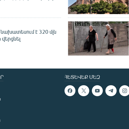
նախատեսում է 320 մլն
 վերցնել
Ր
ՀԵՏԵՎԵՔ ՄԵԶ
ն
ն