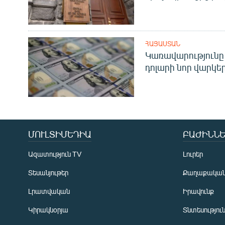
ՀԱՅԱՍՏԱՆ
Կառավարությունը 
դոլարի նոր վարկեր
ՄՈՒԼՏԻՄԵԴԻԱ
ԲԱԺԻՆՆԵ
Ազատություն TV
Լուրեր
Տեսանյութեր
Քաղաքակա
Լրատվական
Իրավունք
Կիրակնօրյա
Տնտեսությու