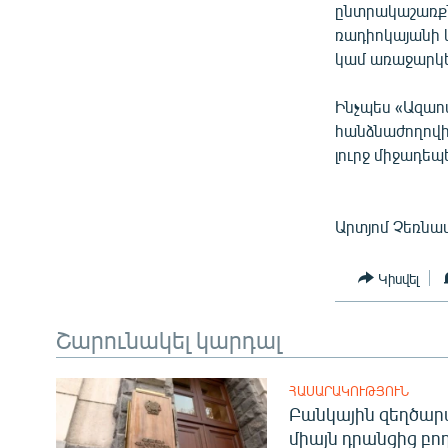
ընտրակաշառքն
ռադիոկայանի կ
կամ առաջարկե
Ինչպես «Ազաո
հանձնաժողովի
լուրջ միջադեպ
Արտյոմ Չեռնամ
Կիսվել
Շարունակել կարդալ
ՀԱՍԱՐԱԿՈՒԹՅՈՒՆ
Բանկային զեղծարա
միայն դրանցից բող