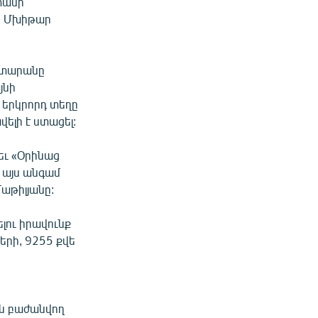
տանի
ն Մխիթար
դատարանը
յնի
 երկրորդ տեղը
ելի է ստացել:
եւ «Օրինաց
 այս անգամ
աթիլյանը:
լու իրավունք
երի, 9255 քվե
ին բաժանվող