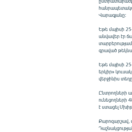
ՄԻՋԱԶԳԱՅԻՆ
ընտրատարածքո
հանրապետական
ՄՇԱԿՈՒՅԹ
Վարագյանը:
ՍՊՈՐՏ
Եթե մայիսի 2
ՄԵԿՆԱԲԱՆՈՒԹՅՈՒՆ
անվավեր էր ճա
ՏՏ ԵՒ ԻՆՏԵՐՆԵՏ
տարբերությամ
գրաված թեկնած
ԿՈՐՈՆԱՎԻՐՈՒՍ
ԱՐԽԻՎ
Եթե մայիսի 2
երկիր» կուսա
ՏԵՍԱՆՅՈՒԹԵՐ
վերջինիս տեղ
ԲԱՆԱՎԵՃ
Ընտրողների ավ
ՁԳՏԵԼՈՎ ԼԱՎԱԳՈՒՅՆԻՆ
ունեցողների 4
ՓՈԴՔԱՍԹ
է ստացել Մխիթ
Քարոզարշավ, փ
Դաշնակցությա