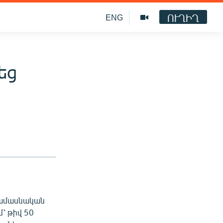
ՈՒՂԻՂ
ENG
եց
ծամասնական
՝ թիվ 50