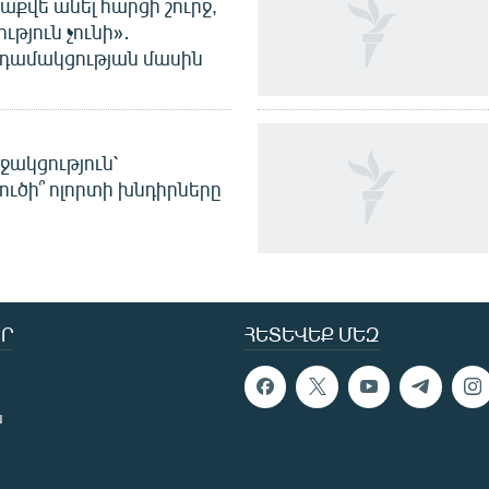
աքվե անել հարցի շուրջ,
ւթյուն չունի»․
նդամակցության մասին
ջակցություն՝
լուծի՞ ոլորտի խնդիրները
Ր
ՀԵՏԵՎԵՔ ՄԵԶ
ն