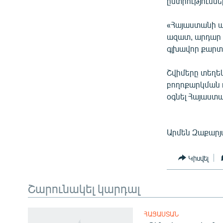
ընտրություննե
«Հայաստանի 
ազատ, արդար 
գլխավոր քարտ
Շվիմերը տեղեկ
բողոքարկման 
օգնել Հայաստ
Արմեն Զաքարյ
Կիսվել
Շարունակել կարդալ
ՀԱՅԱՍՏԱՆ