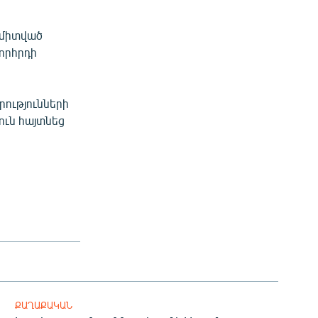
 միտված
որհրդի
րությունների
ւն հայտնեց
ՔԱՂԱՔԱԿԱՆ