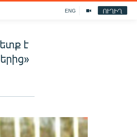
ՈՒՂԻՂ
ENG
ետք է
երից»