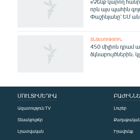
«Չենք կարող հանր
որն այս պահին գոյո
Փաշինյանը՝ ԵՄ ա
ՏՆՏԵՍՈՒԹՅՈՒՆ
450 միլիոն դրամ ա
ձկնաբույծներին. կ
Հայերեն
English
Русский
ՄՈՒԼՏԻՄԵԴԻԱ
ԲԱԺԻՆՆԵ
ՀԵՏԵՎԵՔ ՄԵԶ
Ազատություն TV
Լուրեր
Տեսանյութեր
Քաղաքակա
Լրատվական
Իրավունք