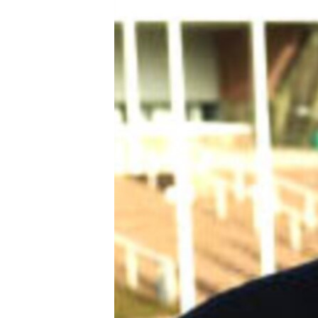
ՄԻՋԱԶԳԱՅԻՆ
ՄՇԱԿՈՒՅԹ
ՍՊՈՐՏ
ՄԵԿՆԱԲԱՆՈՒԹՅՈՒՆ
ՏՏ ԵՒ ԻՆՏԵՐՆԵՏ
ԿՈՐՈՆԱՎԻՐՈՒՍ
ԱՐԽԻՎ
ՏԵՍԱՆՅՈՒԹԵՐ
ԲԱՆԱՎԵՃ
ՁԳՏԵԼՈՎ ԼԱՎԱԳՈՒՅՆԻՆ
ՓՈԴՔԱՍԹ