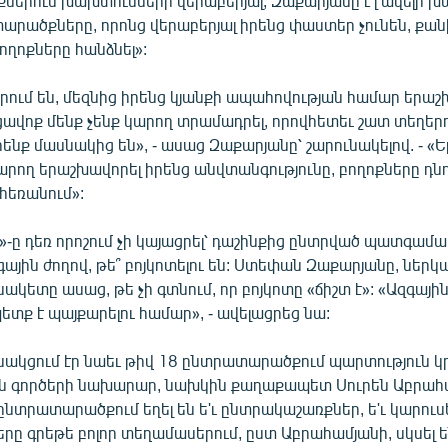
երում խախտումների վերաբերյալ, Զաքարյանը է'լ ավելի 
արածքները, որոնց վերաբերյալ իրենց փաստեր չունեն, քան
ողոքները հանձնել»:
րում են, մեզնից իրենց կյանքի ապահովության համար երաշ
 ցավոք մենք չենք կարող տրամադրել, որովհետեւ շատ տեղե
ենք մասնակից են», - ասաց Զաքարյանը՝ շարունակելով. - «Ե
կարող երաշխավորել իրենց անվտանգությունը, բողոքները դնո
հեռանում»:
»-ը դեռ որոշում չի կայացրել՝ դաշինքից ընտրված պատգամ
զգային ժողով, թե՞ բոյկոտելու են: Ստեփան Զաքարյանը, ներկ
կետը ասաց, թե չի գտնում, որ բոյկոտը «ճիշտ է»: «Ազգայի
ետք է պայքարելու համար», - ավելացրեց նա:
սնակցում էր նաեւ թիվ 18 ընտրատարածքում պարտություն կ
ն գործերի նախարար, նախկին քաղաքապետ Սուրեն Աբրահ
ընտրատարածքում եղել են ե'ւ ընտրակաշառքներ, ե'ւ կարուսե
ը գրեթե բոլոր տեղամասերում, ըստ Աբրահամյանի, սկսել ե