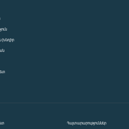
ն
յուն
 խնդիր
ան
նետ
ետ
Հայտարարություններ