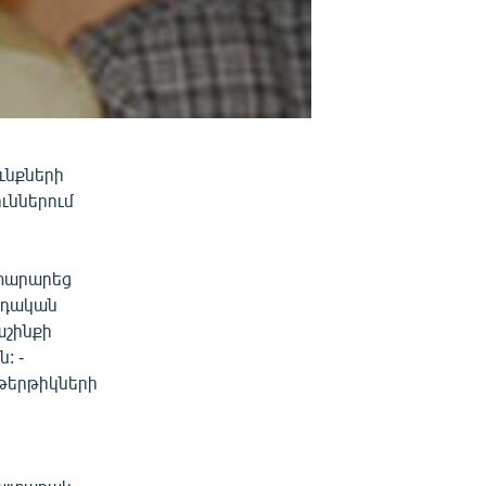
ւնքների
ուններում
յտարարեց
րդական
աշինքի
: -
 թերթիկների