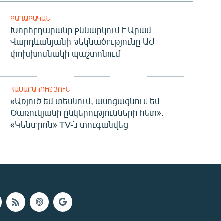
ՔԱՂԱՔԱԿԱՆ
Խորհրդարանը քննարկում է Արամ
Վարդևանյանի թեկնածությունը ԱԺ
փոխխոսնակի պաշտոնում
ՀԱՍԱՐԱԿՈՒԹՅՈՒՆ
«Առյուծ եմ տեսնում, ասոցացնում եմ
Ծառուկյանի ընկերությունների հետ».
«Կենտրոն» TV-ն տուգանվեց