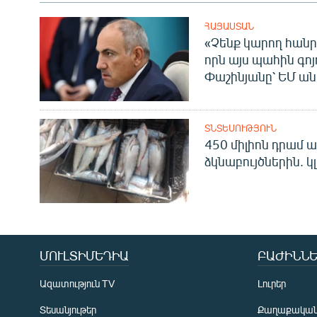
ՀԱՅԱՍՏԱՆ
«Չենք կարող հանր
որն այս պահին գոյո
Փաշինյանը՝ ԵՄ ա
ՏՆՏԵՍՈՒԹՅՈՒՆ
450 միլիոն դրամ ա
ձկնաբույծներին. կ
ՄՈՒԼՏԻՄԵԴԻԱ
ԲԱԺԻՆՆԵ
Ազատություն TV
Լուրեր
Տեսանյութեր
Քաղաքակա