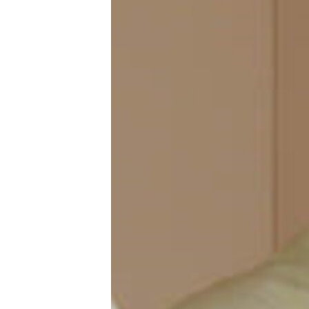
ՄԻՋԱԶԳԱՅԻՆ
ՄՇԱԿՈՒՅԹ
ՍՊՈՐՏ
ՄԵԿՆԱԲԱՆՈՒԹՅՈՒՆ
ՏՏ ԵՒ ԻՆՏԵՐՆԵՏ
ԿՈՐՈՆԱՎԻՐՈՒՍ
ԱՐԽԻՎ
ՏԵՍԱՆՅՈՒԹԵՐ
ԲԱՆԱՎԵՃ
ՁԳՏԵԼՈՎ ԼԱՎԱԳՈՒՅՆԻՆ
ՓՈԴՔԱՍԹ