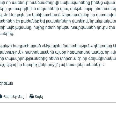
անի որ ամենուր հանձնաժողովի նախագահները իրենց «վատ ե
երը դատարկվել են սեղանների վրա, գրեթե բոլոր ընտրատ
լ են: Սակայն դա կանխատեսած Աբրահամյանը իր վստահվա
րներ էր բաժանել: Եվ լապտերները վառելով, նրանք ակատե
ի ավելացմանը, ինչից հետո որպես խուլիգաններ դուրս էին
սերից:
ելանքը հաղթահարած «Ազգային միաբանության» ղեկավար 
զատություն» ռադիոկայանին այսօր հեռախոսով ասաց, որ «
երի տպավորություններից հետո փորձում էր իր գեղագիտակա
յցելելով իր նկարիչ ընկերոջը՝ լավ կտավներ տեսնելու:
Երեւան
Հետևեք մեզ
Տպել