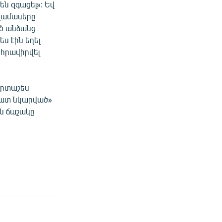
ն զգացել»: Եվ
եղամասերը
ծ անձանց
ս էին եղել
 հրավիրվել
Արտաշես
վատ նկարված»
ն ճաշակը