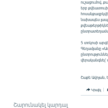
ուշացումով, ք
երբ քվեատուփ
հոսանքազրկվե
նախապես լապտե
քվեաթերթիկներ
ընտրատեղամա
5 տոկոսի արգ
Գեղամյանը «Ա
ընտրությունն
վերականգնել՝ ա
Շաքե Ավոյան, 
Կիսվել
Շարունակել կարդալ