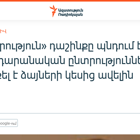
ԽԻՎ
ություն» դաշինքը պնդում է
դարանական ընտրություննե
լ է ձայների կեսից ավելին
oogle-ում