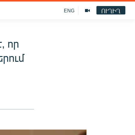
ՈՒՂԻՂ
ENG
, որ
րում