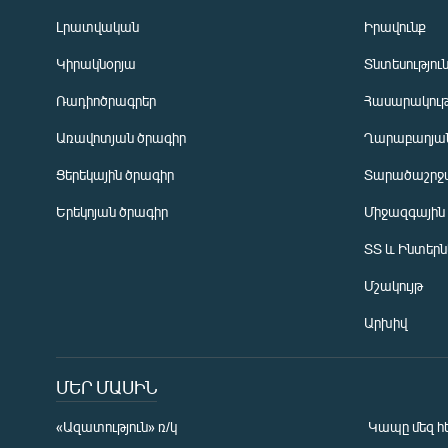
Լրատվական
Իրավունք
Կիրակնօրյա
Տնտեսությու
Ռադիոծրագրեր
Հասարակութ
Առավոտյան ծրագիր
Ղարաբաղյան
Ցերեկային ծրագիր
Տարածաշրջ
Հայերեն
Երեկոյան ծրագիր
Միջազգային
English
ՏՏ և Ինտեր
Русский
Մշակույթ
ՀԵՏԵՎԵՔ ՄԵԶ
Արխիվ
ՄԵՐ ՄԱՍԻՆ
«Ազատություն» ռ/կ
Կապը մեզ հ