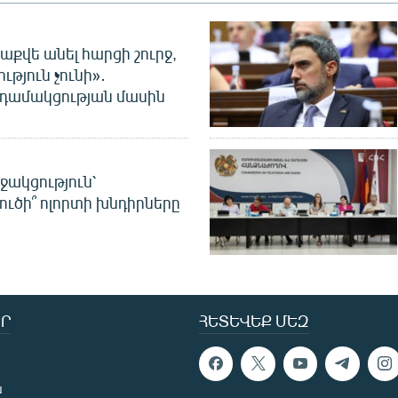
աքվե անել հարցի շուրջ,
ւթյուն չունի»․
նդամակցության մասին
ջակցություն՝
լուծի՞ ոլորտի խնդիրները
Ր
ՀԵՏԵՎԵՔ ՄԵԶ
ն