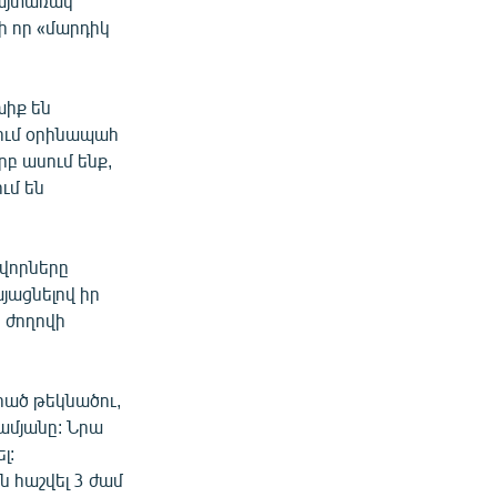
խայտառակ
ի որ «մարդիկ
խիք են
րում օրինապահ
րբ ասում ենք,
ւմ են
ավորները
այացնելով իր
ն ժողովի
րած թեկնածու,
ամյանը: Նրա
լ:
ն հաշվել 3 ժամ