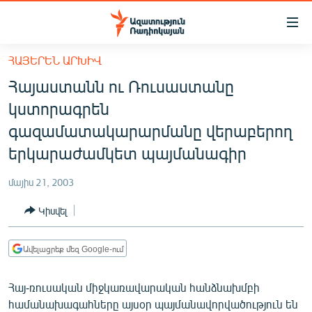
Մատչելիության
հղումներ
Անցնել
ՀԱՅԵՐԵՆ ԱՐԽԻՎ
հիմնական
ԱԶԱՏՈՒԹՅՈՒՆ TV
Հայաստանն ու Ռուսաստանը
բովանդակությանը
ՀԱՅԱՍՏԱՆ
Անցնել
կստորագրեն
հիմնական
ՔԱՂԱՔԱԿԱՆ
գազամատակարարմանը վերաբերող
մենյուին
ԸՆՏՐՈՒԹՅՈՒՆՆԵՐ 2026
երկարաժամկետ պայմանագիր
Որոնում
ԻՐԱՎՈՒՆՔ
մայիս 21, 2003
ՀԱՍԱՐԱԿՈՒԹՅՈՒՆ
Կիսվել
ՏՆՏԵՍՈՒԹՅՈՒՆ
ՂԱՐԱԲԱՂ
Ավելացրեք մեզ Google-ում
ՊԱՏԵՐԱԶՄԻ 6 ՇԱԲԱԹՆԵՐԸ
Հայ-ռուսական միջկառավարական հանձնախմբի
ՏԱՐԱԾԱՇՐՋԱՆ
համանախագահները այսօր պայմանավորվածություն են