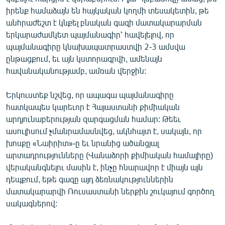
English
իրենք համաձայն են հայկական կողմի տեսակետին, թե
անհրաժեշտ է կնքել բնական գազի մատակարարման
Русский
երկարաժամկետ պայմանագիր՝ հավելելով, որ
պայմանագիրը կնախապատրաստվի 2-3 ամսվա
ՀԵՏԵՎԵՔ ՄԵԶ
ընթացքում, եւ այն կստորագրվի, ամենայն
հավանականությամբ, ամռան վերջին:
Երկուստեք նշվեց, որ ապագա պայմանագիրը
հատկապես կարեւոր է Հայաստանի քիմիական
արդյունաբերության զարգացման համար: Թեեւ
«Ազատության» բոլոր կայքերը
ասուլիսում չմանրամասնվեց, ակնհայտ է, սակայն, որ
խոսքը «Նաիրիտ»-ը եւ նրանից ածանցյալ
արտադրությունները (Վանաձորի քիմիական համալիրը)
վերականգնելու մասին է, ինչը հնարավոր է միայն այն
դեպքում, եթե գազը այդ ձեռնակություններին
մատակարարվի Ռուսաստանի ներքին շուկայում գործող
սակագներով: