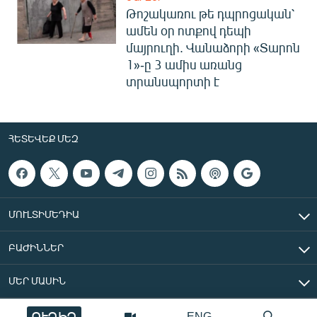
Թոշակառու թե դպրոցական՝
ամեն օր ոտքով դեպի
մայրուղի. Վանաձորի «Տարոն
1»-ը 3 ամիս առանց
տրանսպորտի է
ՀԵՏԵՎԵՔ ՄԵԶ
ՄՈՒԼՏԻՄԵԴԻԱ
ԲԱԺԻՆՆԵՐ
ՄԵՐ ՄԱՍԻՆ
ՈՒՂԻՂ
ENG
«Ազատ Եվրոպա/Ազատություն» ռադիոկայան © 2026