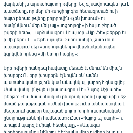
վարկանիշն արտահայտող թվերը: Եվ գլխավորապես դա է
ՄԻՋԱԶԳԱՅԻՆ
պատճառը, որ մեր մի «սոցիոլոգի» հետազոտած ու ի
ՄՇԱԿՈՒՅԹ
հայտ բերած թվերը բոլորովին «չեն խոսում» ու
համընկնում մեր մեկ այլ «սոցիոլոգի» ի հայտ բերած
ՍՊՈՐՏ
թվերի հետ», - արձանագրում է այսօր «Այբ-Ֆե» թերթը եւ
ՄԵԿՆԱԲԱՆՈՒԹՅՈՒՆ
ի մի բերում. - «Եթե այսպես շարունակվի, շատ մոտ
ապագայում մեր «սոցիոլոգները» վերջնականապես
ՏՏ ԵՒ ԻՆՏԵՐՆԵՏ
կզրկվեն իրենց «մի կտոր հացից»:
ԿՈՐՈՆԱՎԻՐՈՒՍ
Երբ թվերի հանդեպ հավատը մեռած է, մնում են միայն
ԱՐԽԻՎ
խոսքեր: Ու երբ խոսքերն էլ նույնն են՝ ամեն
ՏԵՍԱՆՅՈՒԹԵՐ
պատահականություն կամ անակնկալ կարող է գնացվել:
Մանավանդ, ինչպես փաստագրում է «Հայոց Աշխարհ»
ԲԱՆԱՎԵՃ
թերթը՝ «համամասնական ընտրակարգով պայքարի մեջ
ՁԳՏԵԼՈՎ ԼԱՎԱԳՈՒՅՆԻՆ
մտած քաղաքական ուժերի խտությունը աննախադեպ է
մեզանում ցայսօր կայացած բոլոր խորհրդարանական
ՓՈԴՔԱՍԹ
ընտրությունների համեմատ»: Ըստ «Հայոց Աշխարհ»-ի,
առայժմ պարզ է միայն հետեւյալը. - «Ապագա
Հայերեն
խորհրդարանում լինելու է իշխանամետ ուժերի հստակ