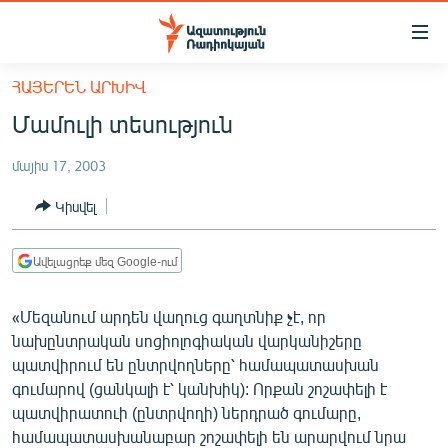
Մատչելիության
հղումներ
Անցնել
ՀԱՅԵՐԵՆ ԱՐԽԻՎ
հիմնական
ԱԶԱՏՈՒԹՅՈՒՆ TV
Մամուլի տեսություն
բովանդակությանը
ՀԱՅԱՍՏԱՆ
Անցնել
մայիս 17, 2003
հիմնական
ՔԱՂԱՔԱԿԱՆ
մենյուին
Կիսվել
ԸՆՏՐՈՒԹՅՈՒՆՆԵՐ 2026
Որոնում
ԻՐԱՎՈՒՆՔ
Ավելացրեք մեզ Google-ում
ՀԱՍԱՐԱԿՈՒԹՅՈՒՆ
«Մեզանում արդեն վաղուց գաղտնիք չէ, որ
ՏՆՏԵՍՈՒԹՅՈՒՆ
նախընտրական սոցիոլոգիական վարկանիշերը
ՂԱՐԱԲԱՂ
պատվիրում են ընտրվողները՝ համապատասխան
գումարով (ցանկալի է՝ կանխիկ): Որքան շոշափելի է
ՊԱՏԵՐԱԶՄԻ 6 ՇԱԲԱԹՆԵՐԸ
պատվիրատուի (ընտրվողի) ներդրած գումարը,
ՏԱՐԱԾԱՇՐՋԱՆ
համապատասխանաբար շոշափելի են արարվում նրա