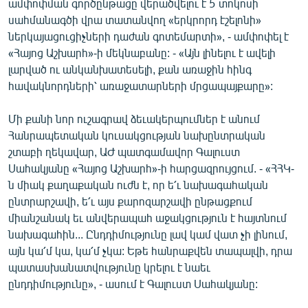
ամփոփման գործընթացը վերածվելու է 5 տոկոսի
սահմանագծի վրա տատանվող «երկրորդ էշելոնի»
ներկայացուցիչների դաժան գոտեմարտի», - ամփոփել է
«Հայոց Աշխարհ»-ի մեկնաբանը: - «Այն լինելու է ավելի
լարված ու անկանխատեսելի, քան առաջին հինգ
հավակնորդների՝ առաջատարների մրցապայքարը»:
Մի քանի նոր ուշագրավ ձեւակերպումներ է անում
Հանրապետական կուսակցության նախընտրական
շտաբի ղեկավար, ԱԺ պատգամավոր Գալուստ
Սահակյանը «Հայոց Աշխարհ»-ի հարցազրույցում. - «ՀՀԿ-
ն միակ քաղաքական ուժն է, որ ե՛ւ նախագահական
ընտրարշավի, ե՛ւ այս քարոզարշավի ընթացքում
միանշանակ եւ անվերապահ աջակցություն է հայտնում
նախագահին... Ընդդիմությունը լավ կամ վատ չի լինում,
այն կա՛մ կա, կա՛մ չկա: Եթե հանրաքվեն տապալվի, դրա
պատասխանատվությունը կրելու է նաեւ
ընդդիմությունը», - ասում է Գալուստ Սահակյանը: