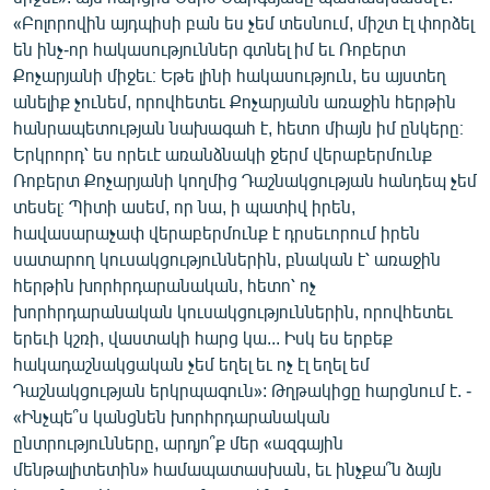
«Բոլորովին այդպիսի բան ես չեմ տեսնում, միշտ էլ փորձել
են ինչ-որ հակասություններ գտնել իմ եւ Ռոբերտ
Քոչարյանի միջեւ։ Եթե լինի հակասություն, ես այստեղ
անելիք չունեմ, որովհետեւ Քոչարյանն առաջին հերթին
հանրապետության նախագահ է, հետո միայն իմ ընկերը։
Երկրորդ՝ ես որեւէ առանձնակի ջերմ վերաբերմունք
Ռոբերտ Քոչարյանի կողմից Դաշնակցության հանդեպ չեմ
տեսել։ Պիտի ասեմ, որ նա, ի պատիվ իրեն,
հավասարաչափ վերաբերմունք է դրսեւորում իրեն
սատարող կուսակցություններին, բնական է՝ առաջին
հերթին խորհրդարանական, հետո՝ ոչ
խորհրդարանական կուսակցություններին, որովհետեւ
երեւի կշռի, վաստակի հարց կա... Իսկ ես երբեք
հակադաշնակցական չեմ եղել եւ ոչ էլ եղել եմ
Դաշնակցության երկրպագուն»: Թղթակիցը հարցնում է. -
«Ինչպե՞ս կանցնեն խորհրդարանական
ընտրությունները, արդյո՞ք մեր «ազգային
մենթալիտետին» համապատասխան, եւ ինչքա՞ն ձայն