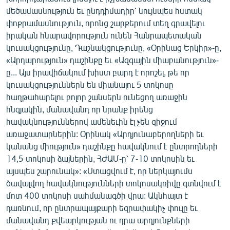
English
մեծամասնություն եւ ընդդիմադիր՝ նույնպես հստակ
փոքրամասնություն, որոնց շարքերում տեղ գրավելու
Русский
իրական հնարավորություն ունեն Հանրապետական
կուսակցությունը, Դաշնակցությունը, «Օրինաց Երկիր»-ը,
ՀԵՏԵՎԵՔ ՄԵԶ
«Արդարություն» դաշինքը եւ «Ազգային միաբանություն»-
ը... Այս իրավիճակում խիստ բարդ է որոշել, թե որ
կուսակցություններն են միանալու 5 տոկոսը
հաղթահարելու բոլոր շանսերն ունեցող առաջին
հնգյակին, մանավանդ որ նրանք իրենց
հավակնություններով ամենեւին էլ չեն զիջում
«Ազատության» բոլոր կայքերը
առաջատարներին: Օրինակ «Արդյունաբերողների եւ
կանանց միություն» դաշինքը հավակնում է ընտրողների
14,5 տոկոսի ձայներին, ՀԺԱՄ-ը՝ 7-10 տոկոսին եւ
այսպես շարունակ»: «Ստացվում է, որ ներկայումս
ծավալվող հավակնությունների տոկոսակռիվը գտնվում է
մոտ 400 տոկոսի սահմանագծի վրա: Ակնհայտ է
դառնում, որ ընտրապայքարի եզրափակիչ փուլը եւ
մանավանդ քվեարկության ու դրա արդյունքների