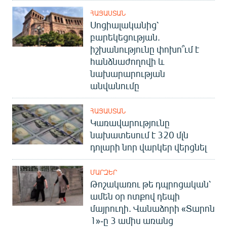
ՀԱՅԱՍՏԱՆ
Սոցիալականից՝
բարեկեցության.
իշխանությունը փոխո՞ւմ է
հանձնաժողովի և
նախարարության
անվանումը
ՀԱՅԱՍՏԱՆ
Կառավարությունը
նախատեսում է 320 մլն
դոլարի նոր վարկեր վերցնել
ՄԱՐԶԵՐ
Թոշակառու թե դպրոցական՝
ամեն օր ոտքով դեպի
մայրուղի. Վանաձորի «Տարոն
1»-ը 3 ամիս առանց