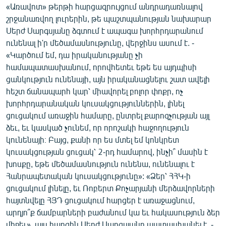
«Առավոտ» թերթի հարցազրույցում անդրադառնալով
շրջանառվող լուրերին, թե պաշտպանության նախարար
Սերժ Սարգսյանը ձգտում է ապագա խորհրդարանում
ունենալ ի'ր մեծամասնությունը, վերջինս ասում է. -
«Կարծում եմ, դա իրականությանը չի
համապատասխանում, որովհետեւ եթե ես այդպիսի
ցանկություն ունենայի, այն իրականացնելու շատ ավելի
հեշտ ճանապարհ կար՝ միավորել բոլոր փոքր, ոչ
խորհրդարանական կուսակցություններին, լինել
ցուցակում առաջին համարը, ընտրել քարոզչության այլ
ձեւ, եւ կասկած չունեմ, որ որոշակի հաջողություն
կունենայի։ Բայց, քանի որ ես մտել եմ կոնկրետ
կուսակցության ցուցակ՝ 2-րդ համարով, ինչի՞ մասին է
խոսքը, եթե մեծամասնություն ունենա, ունենալու է
Հանրապետական կուսակցությունը»: «Ձեր՝ ՀՀԿ-ի
ցուցակում լինելը, եւ Ռոբերտ Քոչարյանի մերձավորների
հայտնվելը ՀՅԴ ցուցակում հարցեր է առաջացնում,
արդյո՞ք ճամբարների բաժանում կա եւ հակասություն ձեր
միջեւ». այս հարցին Սերժ Սարգսյանը պատասխանել է. -