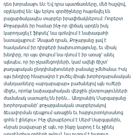
դեռ խորանալու են: Եվ դրա պատճառները, մեծ հաշվով,
օբյեկտիվ են: Այս երկու գործիչները հայտնվել են
բացարձակապես տարբեր իրավիճակներում: Ռոբերտ
Քոչարյանն իր համար ինչ-որ վիճակ արդեն իսկ
կարողացել է ֆիքսել՝ նա գտնվում է նախագահի
նստավայրում: Չնայած դրան, Քոչարյանը լավ է
հասկանում իր դիրքերի խախուտությունը, եւ միակ
խնդիրը, որ այս փուլում նա դնում է իր առաջ՝ անել
այնպես, որ իր չկամեցողների, կամ ավելի ճիշտ՝
քաղաքական ընդդիմախոսների բանակը չմեծանա: Իսկ
այս խնդիրը հնարավոր է լուծել միայն խորհրդարանական
մանդատները «արդարաբար» բաժանելով այն ուժերի
միջեւ, որոնք նախագահական վերջին ընտրությունների
ժամանակ սատարել են իրեն... Անդրանիկ Մարգարյանը
խորհրդարանի՝ քոչարյանական տարբերակով
ձեւավորման դեպքում առաջին եւ հարյուրտոկոսանոց
զոհն է լինելու»: Ինչ վերաբերում է Սերժ Սարգսյանին,
«նրան բավարար չէ այն, որ ինքը կարող է եւ չլինել
պոտենցիալ զոհերի թվում, նա ուզում է հարյուր