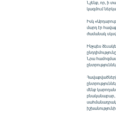
Նշենք, որ, ի 
կազմում ներկա
Իսկ «Արդարութ
մարդ էր հավաք
ժամանակ սկսվ
Ինչպես ձեւակ
ընդդիմություն
Նրա համոզմամբ
ընտրություննե
Հավաքվածների
ընտրություննե
մենք կարողանո
բնականաբար, ա
սահմանադրակա
իշխանությունի