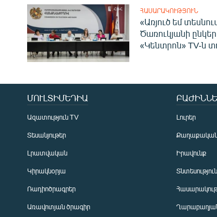
ՀԱՍԱՐԱԿՈՒԹՅՈՒՆ
«Առյուծ եմ տեսնու
Ծառուկյանի ընկեր
«Կենտրոն» TV-ն տ
ՄՈՒԼՏԻՄԵԴԻԱ
ԲԱԺԻՆՆԵ
Ազատություն TV
Լուրեր
Տեսանյութեր
Քաղաքակա
Լրատվական
Իրավունք
Կիրակնօրյա
Տնտեսությու
Ռադիոծրագրեր
Հասարակութ
Առավոտյան ծրագիր
Ղարաբաղյան