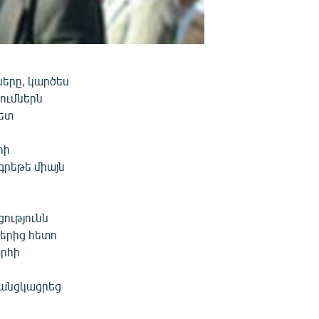
երը, կարծես
ումներն
մետ
րի
գրեթե միայն
ությունն
երից հետո
արհի
 անցկացրեց