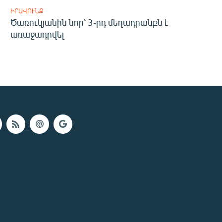
ԻՐԱՎՈՒՆՔ
Ծառուկյանին նոր՝ 3-րդ մեղադրանքն է
առաջադրվել