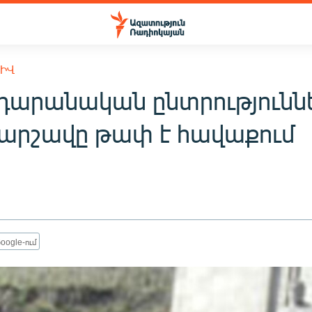
ԽԻՎ
դարանական ընտրությունն
արշավը թափ է հավաքում
oogle-ում