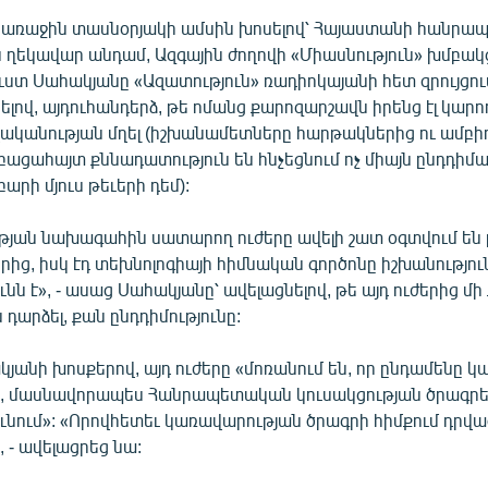
առաջին տասնօրյակի ամսին խոսելով՝ Հայաստանի հանր
ն ղեկավար անդամ, Ազգային ժողովի «Միասնություն» խմբակ
ւստ Սահակյանը «Ազատություն» ռադիոկայանի հետ զրույցու
լով, այդուհանդերձ, թե ոմանց քարոզարշավն իրենց էլ կարո
ականության մղել (իշխանամետները հարթակներից ու ամբի
 բացահայտ քննադատություն են հնչեցնում ոչ միայն ընդդիմադ
արի մյուս թեւերի դեմ):
յան նախագահին սատարող ուժերը ավելի շատ օգտվում են
ից, իսկ էդ տեխնոլոգիայի հիմնական գործոնը իշխանությու
նն է», - ասաց Սահակյանը՝ ավելացնելով, թե այդ ուժերից մի
 դարձել, քան ընդդիմությունը:
յանի խոսքերով, այդ ուժերը «մոռանում են, որ ընդամենը կ
, մասնավորապես Հանրապետական կուսակցության ծրագրերը
նում»: «Որովհետեւ կառավարության ծրագրի հիմքում դրված
, - ավելացրեց նա: