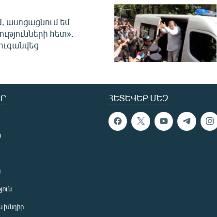
մ, ասոցացնում եմ
ությունների հետ».
ուգանվեց
Ր
ՀԵՏԵՎԵՔ ՄԵԶ
ն
ն
յուն
 խնդիր