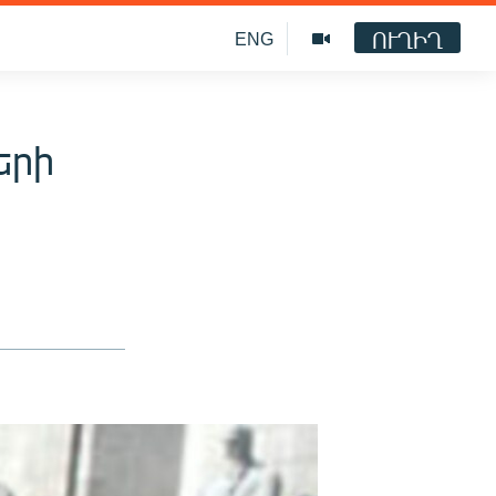
ՈՒՂԻՂ
ENG
երի