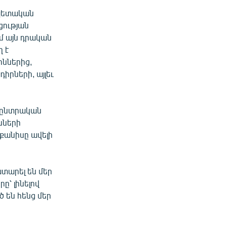
ապետական
ցության
մ այն դրական
ղ է
ոններից,
իրների, այլեւ
 ընտրական
նների
 քանիսը ավելի
ատարել են մեր
՝ լինելով
 են հենց մեր