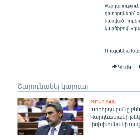
«Արդարությու
դիտորդների՝ 
հարված Ռոբեր
կարծիքով՝ «դա 
Ռուզաննա Խաչա
Կիսվել
Շարունակել կարդալ
ՔԱՂԱՔԱԿԱՆ
Խորհրդարանը քնն
Վարդևանյանի թեկ
փոխխոսնակի պաշ