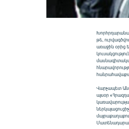
Խորհրդարանակ
թե, ուրվագծվ
առաջին օրից ե
կուսակցությու
մասնագիտական
հնարավորությո
հանրահավաքա
Վարչապետ Անդ
այսօր «Հրազդ
կառավարությա
ներկայացուցիչ
մայրաքաղաքու
Մատենադարան