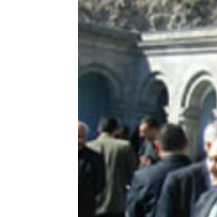
ՄԻՋԱԶԳԱՅԻՆ
ՄՇԱԿՈՒՅԹ
ՍՊՈՐՏ
ՄԵԿՆԱԲԱՆՈՒԹՅՈՒՆ
ՏՏ ԵՒ ԻՆՏԵՐՆԵՏ
ԿՈՐՈՆԱՎԻՐՈՒՍ
ԱՐԽԻՎ
ՏԵՍԱՆՅՈՒԹԵՐ
ԲԱՆԱՎԵՃ
ՁԳՏԵԼՈՎ ԼԱՎԱԳՈՒՅՆԻՆ
ՓՈԴՔԱՍԹ