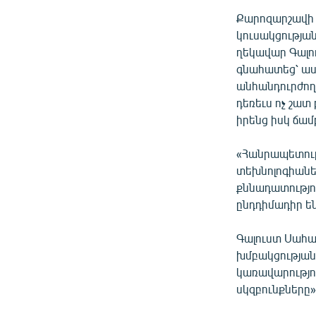
Քարոզարշավի 
կուսակցությա
ղեկավար Գալո
գնահատեց՝ ասե
անհանդուրժող
դեռեւս ոչ շատ
իրենց իսկ ճամբ
«Հանրապետութ
տեխնոլոգիաներ
քննադատությու
ընդդիմադիր են
Գալուստ Սահակ
խմբակցության
կառավարությու
սկզբունքները»