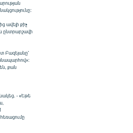
վարության
նակցությունը:
ց ավելի քիչ
ան ընտրարշավի
րտ Բազեյանը՝
 ճանապարհով»:
են, քան
նակեց. - «Եթե
ա,
մ
 հեռացումը