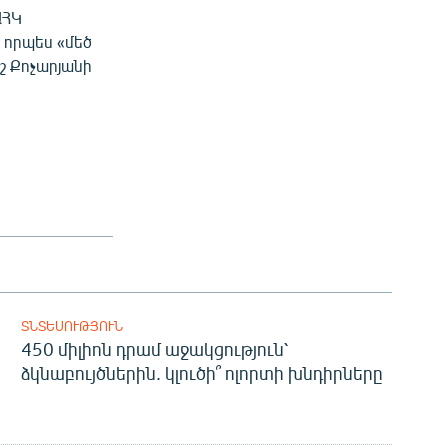
ԱՀԿ
 որպես «մեծ
շ Քոչարյանի
ՏՆՏԵՍՈՒԹՅՈՒՆ
450 միլիոն դրամ աջակցություն՝
ձկնաբույծներին. կլուծի՞ ոլորտի խնդիրները