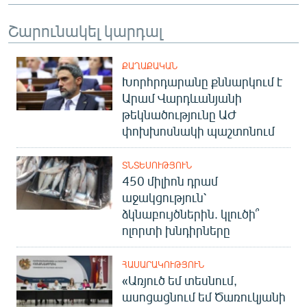
Շարունակել կարդալ
ՔԱՂԱՔԱԿԱՆ
Խորհրդարանը քննարկում է
Արամ Վարդևանյանի
թեկնածությունը ԱԺ
փոխխոսնակի պաշտոնում
ՏՆՏԵՍՈՒԹՅՈՒՆ
450 միլիոն դրամ
աջակցություն՝
ձկնաբույծներին. կլուծի՞
ոլորտի խնդիրները
ՀԱՍԱՐԱԿՈՒԹՅՈՒՆ
«Առյուծ եմ տեսնում,
ասոցացնում եմ Ծառուկյանի