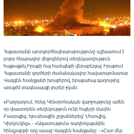
ՄԻՋԱԶԳԱՅԻՆ
ՄՇԱԿՈՒՅԹ
ՍՊՈՐՏ
ՄԵԿՆԱԲԱՆՈՒԹՅՈՒՆ
ՏՏ ԵՒ ԻՆՏԵՐՆԵՏ
Հայաստանի արտգործնախարարությունը աշխատում է
բոլոր հնարավոր միջոցներով տեղեկատվություն
ԿՈՐՈՆԱՎԻՐՈՒՍ
հայթայթել Իրաքի հայ համայնքի վերաբերյալ: Իրաքում
ԱՐԽԻՎ
Հայաստանի գործերի ժամանակավոր հավատարմատար
Վազգեն Խանջյանի խոսքերով, իրաքահայ գաղութից
ՏԵՍԱՆՅՈՒԹԵՐ
առայժմ տագնապալի լուրեր չկան:
ԲԱՆԱՎԵՃ
«Բաղդադում, հենց Կենտրոնական վարչությունը ամեն
ՁԳՏԵԼՈՎ ԼԱՎԱԳՈՒՅՆԻՆ
օր փաստորեն տեղեկություն ունի հայերի մասին
ՓՈԴՔԱՍԹ
Բասրայից, հյուսիսային շրջաններից՝ Մոսուլից,
Կիրկուկից», - «Ազատություն» ռադիոկայանին
Հայերեն
հինգշաբթի օրը ասաց Վազգեն Խանջյանը: - «Ըստ մեր