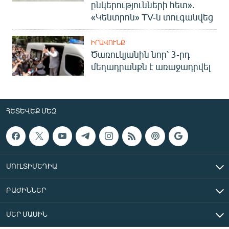
ընկերությունների հետ».
«Կենտրոն» TV-ն տուգանվեց
ԻՐԱՎՈՒՆՔ
Ծառուկյանին նոր՝ 3-րդ
մեղադրանքն է առաջադրվել
ՀԵՏԵՎԵՔ ՄԵԶ
ՄՈՒԼՏԻՄԵԴԻԱ
ԲԱԺԻՆՆԵՐ
ՄԵՐ ՄԱՍԻՆ