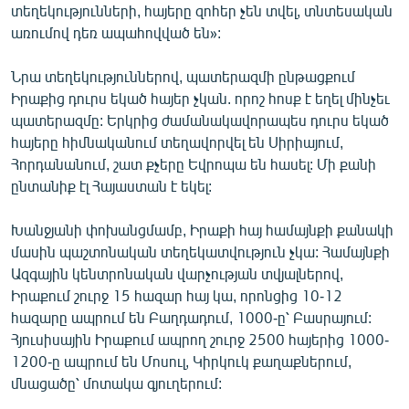
տեղեկությունների, հայերը զոհեր չեն տվել, տնտեսական
English
առումով դեռ ապահովված են»:
Русский
Նրա տեղեկություններով, պատերազմի ընթացքում
Իրաքից դուրս եկած հայեր չկան. որոշ հոսք է եղել մինչեւ
ՀԵՏԵՎԵՔ ՄԵԶ
պատերազմը: Երկրից ժամանակավորապես դուրս եկած
հայերը հիմնականում տեղավորվել են Սիրիայում,
Հորդանանում, շատ քչերը Եվրոպա են հասել: Մի քանի
ընտանիք էլ Հայաստան է եկել:
«Ազատության» բոլոր կայքերը
Խանջյանի փոխանցմամբ, Իրաքի հայ համայնքի քանակի
մասին պաշտոնական տեղեկատվություն չկա: Համայնքի
Ազգային կենտրոնական վարչության տվյալներով,
Իրաքում շուրջ 15 հազար հայ կա, որոնցից 10-12
հազարը ապրում են Բաղդադում, 1000-ը՝ Բասրայում:
Հյուսիսային Իրաքում ապրող շուրջ 2500 հայերից 1000-
1200-ը ապրում են Մոսուլ, Կիրկուկ քաղաքներում,
մնացածը՝ մոտակա գյուղերում: