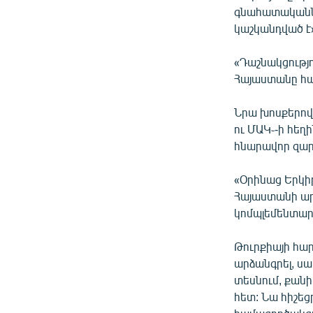
գնահատականնե
կաշկանդված է
«Դաշնակցությո
Հայաստանը հա
Նրա խոսքերով,
ու ՄԱԿ֊-ի հե
հնարավոր զար
«Օրինաց Երկի
Հայաստանի ար
կոմպլեմենտար
Թուրքիայի հար
արձանգրել, ս
տեսնում, քանի
հետ: Նա հիշեց