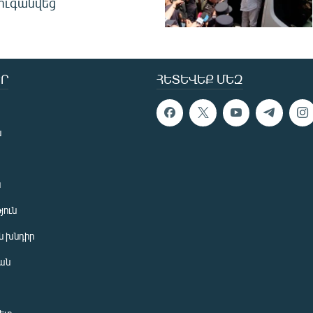
ուգանվեց
Ր
ՀԵՏԵՎԵՔ ՄԵԶ
ն
ն
յուն
 խնդիր
ան