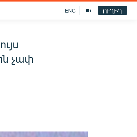
ՈՒՂԻՂ
ENG
ույս
րին չափ