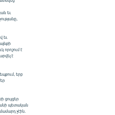
մատնվեց
կան եւ
ությանը,
վ եւ
այնքի
կ որոշում է
արվել է
եպքում, երբ
մեր
ի ցույցեր
ւանի պետական
մամարդ չէին.