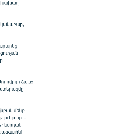
ը խախաղ
նականաբար,
տարարեց
ցության
ար
ողովրդի ձայն»
պատերազմը
յնքան մենք
յունյանը: -
թե Վարդան
ջազգային]