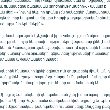
, խաղաղ ճանապարհով Իրաքի զինաթափման գործընթացը 
, եւ սկսվեցին ռազմական գործողությունները», - ասված է
ն մեջ։ - «Հուսով ենք, որ դրանք չեն հանգեցնի մարդասիրա
աղետի, որը կսպառնա ինչպես Իրաքի քաղաքացիական բնակչ
ածաշրջանի երկրներին»։
րը մտահոգություն է շեշտվում իրաքահայության ճակատագրո
ւթյուն՝ բոլոր հնարավորություններով օգտակար լինել համ
ներին։ Կառավարության այսօրվա նիստում այդ մասին հատու
րբեր նախարարությունների, գերատեսչությունների հանձնար
տական աշխատանքներ տանել:
ցներին հնարավոր կլինի օգնություն ցուցաբերել միայն այն դ
քած կլինեն Իրաքի տարածքը. Վարդան Օսկանյանը նշեց, որ 
 գործնական հնարավորությունները սահմանափակ են:
Միացյալ Նահանգների դեսպանատան շենքի մոտ այսօր բողոք
իսս եւ Միստր Հայաստան» մանկական հիմնադրամը եւ Երե
արեւելագիտական ֆակուլտետի ուսանողները: Ցույցերը բազ