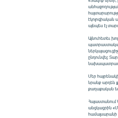
«Ցավոք սրտի
անհաջողության
հայտարարությա
էկոլոգիական 
այնպես էլ տար
Այնուհետեւ խո
պատրաստակամո
ներկայացուցիչ
ընդունվել: Տա
նախապատրաս
Մեր հայրենակի
նրանք արդեն լ
քաղաքական եւ
Հայաստանում 
անցկացրին «Մ
համալսարանի 