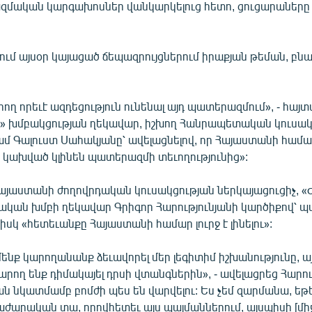
մական կարգախոսներ վանկարկելուց հետո, ցուցարաներ
ում այսօր կայացած ճեպազրույցներում իրաքյան թեման, բ
րող որեւէ ազդեցություն ունենալ այդ պատերազմում», - հայ
ն» խմբակցության ղեկավար, իշխող Հանրապետական կուսակ
մ Գալուստ Սահակյանը՝ ավելացնելով, որ Հայաստանի համ
 կախված կլինեն պատերազմի տեւողությունից»:
այաստանի ժողովրդական կուսակցության ներկայացուցիչ, «Ժ
ան խմբի ղեկավար Գրիգոր Հարությունյանի կարծիքով՝ 
 իսկ «հետեւանքը Հայաստանի համար լուրջ է լինելու»:
մենք կարողանանք ձեւավորել մեր լեգիտիմ իշխանությունը, ա
արող ենք դիմակայել դրսի վտանգներին», - ավելացրեց Հարութ
ն նկատմամբ բոմժի պես են վարվելու: Ես չեմ զարմանա, ե
աժարական տա, որովհետեւ այս պայմաններում, այսպիսի [մի