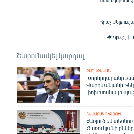
համագործակցո
Հրաչ Մելքումյ
Կիսվել
Շարունակել կարդալ
ՔԱՂԱՔԱԿԱՆ
Խորհրդարանը քնն
Վարդևանյանի թեկ
փոխխոսնակի պաշ
ՀԱՍԱՐԱԿՈՒԹՅՈՒՆ
«Առյուծ եմ տեսնու
Ծառուկյանի ընկեր