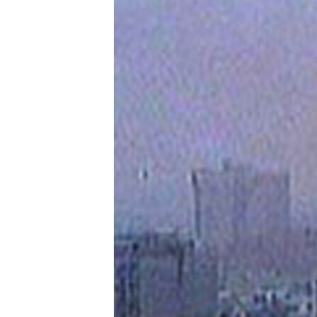
ՄԻՋԱԶԳԱՅԻՆ
ՄՇԱԿՈՒՅԹ
ՍՊՈՐՏ
ՄԵԿՆԱԲԱՆՈՒԹՅՈՒՆ
ՏՏ ԵՒ ԻՆՏԵՐՆԵՏ
ԿՈՐՈՆԱՎԻՐՈՒՍ
ԱՐԽԻՎ
ՏԵՍԱՆՅՈՒԹԵՐ
ԲԱՆԱՎԵՃ
ՁԳՏԵԼՈՎ ԼԱՎԱԳՈՒՅՆԻՆ
ՓՈԴՔԱՍԹ