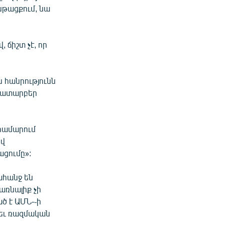
նթացքում, նա
ճիշտ չէ, որ
 հանրությունն
ենատարբեր
համարում
ով
ցումը»:
ահանջ են
առնալիք չի
ծ է ԱՄՆ-֊ի
աեւ ռազմական