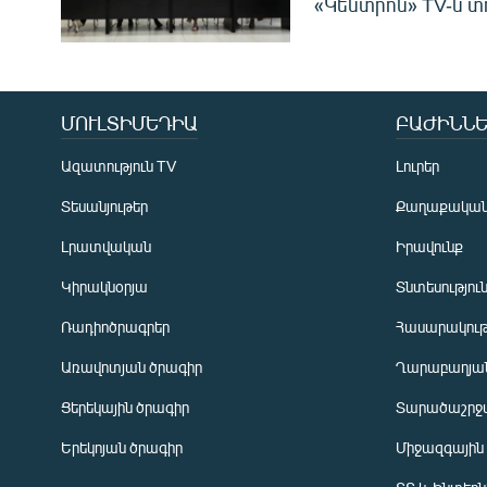
«Կենտրոն» TV-ն տ
ՄՈՒԼՏԻՄԵԴԻԱ
ԲԱԺԻՆՆԵ
Ազատություն TV
Լուրեր
Տեսանյութեր
Քաղաքակա
Լրատվական
Իրավունք
Կիրակնօրյա
Տնտեսությու
Ռադիոծրագրեր
Հասարակութ
Առավոտյան ծրագիր
Ղարաբաղյան
Ցերեկային ծրագիր
Տարածաշրջ
Հայերեն
Երեկոյան ծրագիր
Միջազգային
English