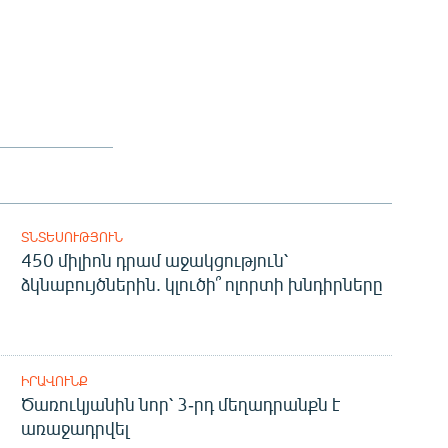
ՏՆՏԵՍՈՒԹՅՈՒՆ
450 միլիոն դրամ աջակցություն՝
ձկնաբույծներին. կլուծի՞ ոլորտի խնդիրները
ԻՐԱՎՈՒՆՔ
Ծառուկյանին նոր՝ 3-րդ մեղադրանքն է
առաջադրվել