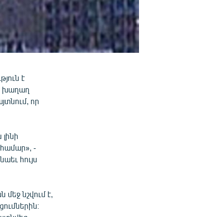
յուն է
ը խաղաղ
յտնում, որ
 լինի
համար», -
աեւ հույս
մեջ նշվում է,
ցումներին։