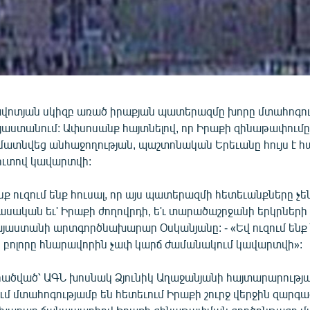
ավոտյան սկիզբ առած իրաքյան պատերազմը խորը մտահոգութ
յաստանում: Ափսոսանք հայտնելով, որ Իրաքի զինաթափում
ատնվեց անհաջողության, պաշտոնական Երեւանը հույս է հա
ուտով կավարտվի:
նք ուզում ենք հուսալ, որ այս պատերազմի հետեւանքները չեն
սական եւ' Իրաքի ժողովրդի, ե'ւ տարածաշրջանի երկրների 
յաստանի արտգործնախարար Օսկանյանը: - «Եվ ուզում ենք ն
յս բոլորը հնարավորին չափ կարճ ժամանակում կավարտվի»:
ածված՝ ԱԳՆ խոսնակ Ձյունիկ Աղաջանյանի հայտարարության 
մ մտահոգությամբ են հետեւում Իրաքի շուրջ վերջին զարգա