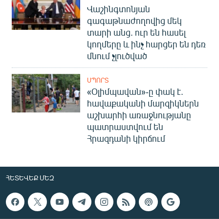
Վաշինգտոնյան
գագաթնաժողովից մեկ
տարի անց. ուր են հասել
կողմերը և ինչ հարցեր են դեռ
մնում չլուծված
ՍՊՈՐՏ
«Օլիմպավան»-ը փակ է.
հավաքականի մարզիկներն
աշխարհի առաջնությանը
պատրաստվում են
Հրազդանի կիրճում
ՀԵՏԵՎԵՔ ՄԵԶ