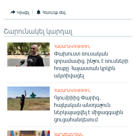
Կիսվել
Հետևեք մեզ
Շարունակել կարդալ
ՀԱՍԱՐԱԿՈՒԹՅՈՒՆ
Փախուստ ռուսական
զորամասից. ինչու է ռուսների
հոսքը Հայաստան կրկին
ակտիվացել
ՀԱՍԱՐԱԿՈՒԹՅՈՒՆ
Գյումրիից Փարիզ․
հայկական անօդաչուն
ներկայացվել է միջազգային
ցուցահանդեսում
ՏԱՐԱԾԱՇՐՋԱՆ