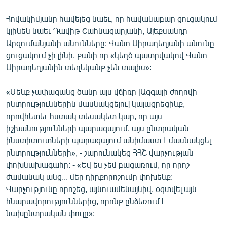
English
Հովակիմյանը հավելեց նաեւ, որ հավանաբար ցուցակում
Русский
կլինեն նաեւ Դավիթ Շահնազարյանի, Ալեքսանդր
Արզումանյանի անունները: Վանո Սիրադեղյանի անունը
ցուցակում չի լինի, քանի որ «կեղծ պատրվակով Վանո
ՀԵՏԵՎԵՔ ՄԵԶ
Սիրադեղյանին տեղեկանք չեն տալիս»:
«Մենք չափազանց ծանր այս վճիռը [Ազգայի ժողովի
ընտրություններին մասնակցելու] կայացրեցինք,
որովհետեւ հստակ տեսակետ կար, որ այս
«Ազատության» բոլոր կայքերը
իշխանությունների պարագայում, այս ընտրական
ինստիտուտների պարագայում անիմաստ է մասնակցել
ընտրությունների», - շարունակեց ՀՀՇ վարչության
փոխնախագահը: - «Եվ ես չեմ բացառում, որ որոշ
ժամանակ անց... մեր դիրքորոշումը փոխենք:
Վարչությունը որոշեց, այնուամենայնիվ, օգտվել այն
հնարավորություններից, որոնք ընձեռում է
նախընտրական փուլը»: