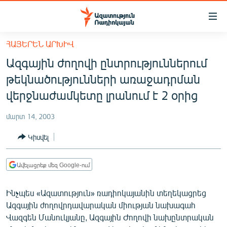
Մատչելիության
հղումներ
Անցնել
ՀԱՅԵՐԵՆ ԱՐԽԻՎ
հիմնական
ԱԶԱՏՈՒԹՅՈՒՆ TV
Ազգային ժողովի ընտրություններում
բովանդակությանը
ՀԱՅԱՍՏԱՆ
Անցնել
թեկնածությունների առաջադրման
հիմնական
ՔԱՂԱՔԱԿԱՆ
վերջնաժամկետը լրանում է 2 օրից
մենյուին
ԸՆՏՐՈՒԹՅՈՒՆՆԵՐ 2026
Որոնում
մարտ 14, 2003
ԻՐԱՎՈՒՆՔ
Կիսվել
ՀԱՍԱՐԱԿՈՒԹՅՈՒՆ
ՏՆՏԵՍՈՒԹՅՈՒՆ
Ավելացրեք մեզ Google-ում
ՂԱՐԱԲԱՂ
Ինչպես «Ազատություն» ռադիոկայանին տեղեկացրեց
ՊԱՏԵՐԱԶՄԻ 6 ՇԱԲԱԹՆԵՐԸ
Ազգային ժողովրդավարական միության նախագահ
Վազգեն Մանուկյանը, Ազգային Ժողովի նախընտրական
ՏԱՐԱԾԱՇՐՋԱՆ