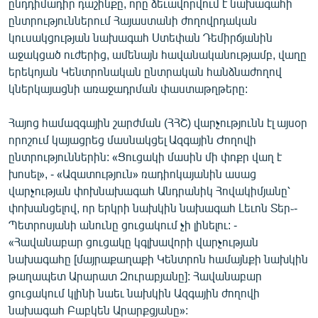
ընդդիմադիր դաշինքը, որը ձեւավորվում է նախագահի
ՄԻՋԱԶԳԱՅԻՆ
ընտրություններում Հայաստանի ժողովրդական
կուսակցության նախագահ Ստեփան Դեմիրճյանին
ՄՇԱԿՈՒՅԹ
աջակցած ուժերից, ամենայն հավանականությամբ, վաղը
ՍՊՈՐՏ
երեկոյան Կենտրոնական ընտրական հանձնաժողով
կներկայացնի առաջադրման փաստաթղթերը:
ՄԵԿՆԱԲԱՆՈՒԹՅՈՒՆ
ՏՏ ԵՒ ԻՆՏԵՐՆԵՏ
Հայոց համազգային շարժման (ՀՀՇ) վարչությունն էլ այսօր
որոշում կայացրեց մասնակցել Ազգային Ժողովի
ԿՈՐՈՆԱՎԻՐՈՒՍ
ընտրություններին: «Ցուցակի մասին մի փոքր վաղ է
ԱՐԽԻՎ
խոսել», - «Ազատություն» ռադիոկայանին ասաց
վարչության փոխնախագահ Անդրանիկ Հովակիմյանը՝
ՏԵՍԱՆՅՈՒԹԵՐ
փոխանցելով, որ երկրի նախկին նախագահ Լեւոն Տեր֊-
ԲԱՆԱՎԵՃ
Պետրոսյանի անունը ցուցակում չի լինելու: -
«Հավանաբար ցուցակը կգլխավորի վարչության
ՁԳՏԵԼՈՎ ԼԱՎԱԳՈՒՅՆԻՆ
նախագահը [մայրաքաղաքի Կենտրոն համայնքի նախկին
ՓՈԴՔԱՍԹ
թաղապետ Արարատ Զուրաբյանը]: Հավանաբար
ցուցակում կլինի նաեւ նախկին Ազգային ժողովի
Հայերեն
նախագահ Բաբկեն Արարքցյանը»: