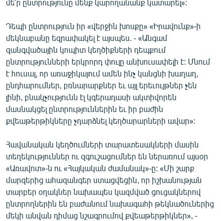
մե'ր ընտրությունը մենք կարողանանք կատարել»:
Դեպի ընտրություն իր «վերջին խոսքը» «Իրավունք»-ի
մեկնաբանը եզրափակել է այսպես. - «Անգամ
զանգվածային կոպիտ կեղծիքների դեպքում
ընտրությունների երկրորդ փուլը անխուսափելի է: Մնում
է հուսալ, որ առաջիկայում ամեն ինչ կանցնի խաղաղ,
ընդհարումներ, բռնարարքներ եւ այլ երեւույթներ չեն
լինի, բնակչությունն էլ կգերադասի ակտիվորեն
մասնակցել ընտրություններին եւ իր բաժին
քվեաթերթիկները չդարձնել կեղծարարների ավար»:
Հավանական կեղծումների տարատեսակների մասին
տեղեկություններ ու զգուշացումներ են ներառում այսօր
«Առավոտ»-ն ու «Հայկական ժամանակ»-ը: «Մի շարք
մարզերից ահազանգեր ստացվեցին, որ իշխանության
տարբեր օղակներ նախապես կազմված ցուցակներով
ընտրողներին են բաժանում նախագահի թեկնածուներից
մեկի անվան դիմաց նշագրումով քվեաթերթիկներ», -