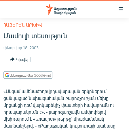
Մատչելիության
հղումներ
Անցնել
ՀԱՅԵՐԵՆ ԱՐԽԻՎ
հիմնական
ԱԶԱՏՈՒԹՅՈՒՆ TV
Մամուլի տեսություն
բովանդակությանը
ՀԱՅԱՍՏԱՆ
Անցնել
փետրվար 18, 2003
հիմնական
ՔԱՂԱՔԱԿԱՆ
մենյուին
Կիսվել
ԸՆՏՐՈՒԹՅՈՒՆՆԵՐ 2026
Որոնում
ԻՐԱՎՈՒՆՔ
Ավելացրեք մեզ Google-ում
ՀԱՍԱՐԱԿՈՒԹՅՈՒՆ
«Անգամ ամենաժողովրդավարական երկրներում
ՏՆՏԵՍՈՒԹՅՈՒՆ
ցանկացած նախագահական քարոզչության մեխը
ՂԱՐԱԲԱՂ
մրցակցի դեմ վարկաբեկիչ փաստերի հավաքումն ու
հրապարակումն է», - քարոզարշավն ամփոփելով
ՊԱՏԵՐԱԶՄԻ 6 ՇԱԲԱԹՆԵՐԸ
մխիթարում է «Առավոտ» թերթը՝ միաժամանակ
ՏԱՐԱԾԱՇՐՋԱՆ
մատնանշելով. - «Քաղաքական կուլտուրայի պակասը