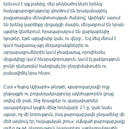
երեւում է այլ բանից. մեր թեկնածուներն իրենց
ՄԻՋԱԶԳԱՅԻՆ
հակաքարոզչությունը փորձում են իրականացնել
ՄՇԱԿՈՒՅԹ
բացառապես մենախոսության ժանրով։ Այսինքն՝ ասում
են իրենց կարծիքը մրցակցի մասին, մեղադրում են նրան
ՍՊՈՐՏ
այսինչ կետերում, հրապարակում են վարկաբեկիչ
ՄԵԿՆԱԲԱՆՈՒԹՅՈՒՆ
նյութեր, եթե այդպիսիք կան, ու վերջ... Եվ մեզ մնում է
կա'մ հավատալ այդ մեղադրանքներին ու
ՏՏ ԵՒ ԻՆՏԵՐՆԵՏ
արդարացումներին կա'մ չհավատալ, որովհետեւ
ԿՈՐՈՆԱՎԻՐՈՒՍ
մրցակիցը կա'մ հնարավորություն, կա'մ էլ ցանկություն
չունի դեմառդեմ հանդիպել իր ընդդիմախոսին ու
ԱՐԽԻՎ
բանավիճել նրա հետ»:
ՏԵՍԱՆՅՈՒԹԵՐ
Ըստ «Հայոց Աշխարհ» թերթի, «քարոզարշավի ողջ
ԲԱՆԱՎԵՃ
ընթացքն ու բովանդակությունը ակնհայտորեն ցույց
ՁԳՏԵԼՈՎ ԼԱՎԱԳՈՒՅՆԻՆ
տվեց մի բան. ինչ ծրագրեր ու գաղափարներ
ասպարեզում կային մինչ հունվարի 21-ը, կան նաեւ
ՓՈԴՔԱՍԹ
այսօր, ոչ մի նորություն, իսկ քարոզարշավն ընդամենը մի
մեծ աղմուկ էր, հսկայական շոու»: «Անցած քարոզարշավը
Հայերեն
տվեց ոչ թե ընտրություն կատարելու այլընտրանքային