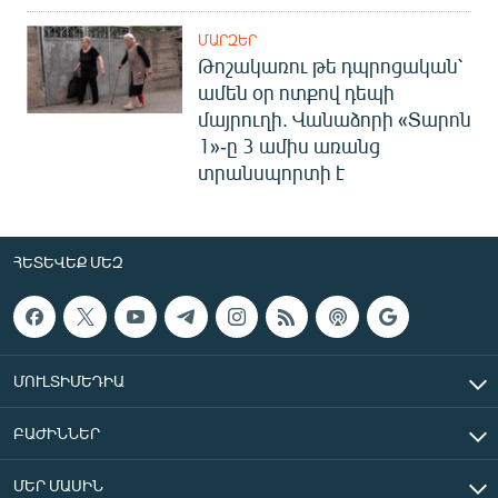
ՄԱՐԶԵՐ
Թոշակառու թե դպրոցական՝
ամեն օր ոտքով դեպի
մայրուղի. Վանաձորի «Տարոն
1»-ը 3 ամիս առանց
տրանսպորտի է
ՀԵՏԵՎԵՔ ՄԵԶ
ՄՈՒԼՏԻՄԵԴԻԱ
ԲԱԺԻՆՆԵՐ
ՄԵՐ ՄԱՍԻՆ