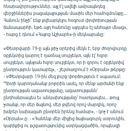
English
հնարավորություններ, այլ է'լ ավելի ամրապնդեց
վերջիններիս բացակայության մասին մեր համոզմունքը...
Русский
Հանուն ինչի՞ ենք քվեարկելու հօգուտ փոփոխության
ճանապարհի, եթե այդ հանունը այդպես էլ անհայտ մնաց»,
ՀԵՏԵՎԵՔ ՄԵԶ
- հարց է դնում «Հայոց Աշխարհ»-ի մեկնաբանը:
«Փետրվարի 19-ը այն քիչ օրերից մեկն է, երբ ժողովուրդը
օբյեկտից կարող է դառնալ սուբյեկտ, այն էլ՝ հզոր
սուբյեկտ, այնքան հզոր սուբյեկտ, որ ի զորու է օբյեկտիվ
ընտրություն կատարել», - շեշտադրում է «Օրրան» թերթը:
«Ազատության» բոլոր կայքերը
- «Փետրվարի 19-ին մեզ լուրջ փորձություն է սպասում:
Պիտի կարողանանք բոլորին ասել, որ մենք արժանի ենք
ընտրության ազատությանը, ազատությանն՝
ընդհանրապես եւ անկախությանը՝ հատկապես... թույլ
չտանք, որ մեր ձայնով, մեր քվեով որոշ մարդիկ, որոշ
խմբեր նախագահ ընտրեն իրենց համար», - կոչ է անում
«Օրրան»-ը: - «Հանենք մեր միջից ձայնազուրկ ստրուկին,
կարիքից ու թշվառությունից ստրկացվածին, որպեսզի