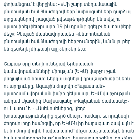
փոխանցում է վերջինս: - «Մի շարք տեղամասային
ընտրական հանձնաժողովների նախագահների դարձյալ
տրցակներով լրացված քվեաթերթիկներ են տվել ու
պատվիրել փետրվարի 19-ին դրանք գցել քվեատուփերի
մեջ»: Չնայած մասնավորապես Կենտրոնական
ընտրական հանձնաժողովի հերքումներին, նման լուրեր
են զետեղել մի քանի այլ թերթեր եւս:
Շաբաթ օրը տեղի ունեցավ Երկրապահ
կամավորականների միության (ԵԿՄ) վարչության
ընդլայնված նիստ: Ներկայացնելով դրա շարժառիթներն
ու արդյունքը, Ազգային ժողովի «Հայաստան»
պատգամավորական խմբի ղեկավար, ԵԿՄ վարչության
անդամ Մյասնիկ Մալխասյանը «Հայկական ժամանակ»-
ում ասում է. - «Ասեկոսեներից, կեղծ
խոսակցություններից զերծ մնալու համար, եւ որպեսզի
ժողովուրդը համոզվի, որ ԵԿՄ-ն իր հարազատ զավակն է,
եւ իր ժողովրդին հավատարիմ՝ միշտ պաշտպանել է նրան
հակառակորդից եւ թշնամուց, հայտարարեցինք, որ չենք