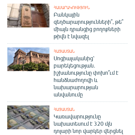
ՀԱՍԱՐԱԿՈՒԹՅՈՒՆ
Բանկային
զեղծարարությունների՞, թե՞
միայն դրանցից բողոքների
թիվն է նվազել
ՀԱՅԱՍՏԱՆ
Սոցիալականից՝
բարեկեցության.
իշխանությունը փոխո՞ւմ է
հանձնաժողովի և
նախարարության
անվանումը
ՀԱՅԱՍՏԱՆ
Կառավարությունը
նախատեսում է 320 մլն
դոլարի նոր վարկեր վերցնել