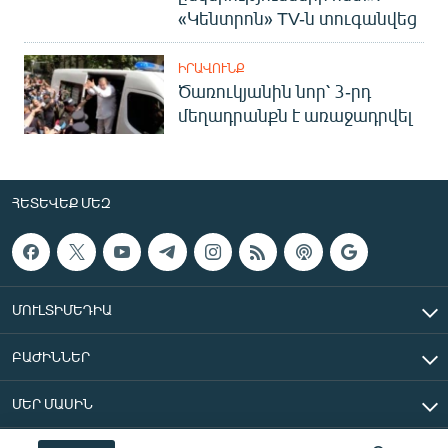
«Կենտրոն» TV-ն տուգանվեց
ԻՐԱՎՈՒՆՔ
Ծառուկյանին նոր՝ 3-րդ
մեղադրանքն է առաջադրվել
ՀԵՏԵՎԵՔ ՄԵԶ
ՄՈՒԼՏԻՄԵԴԻԱ
ԲԱԺԻՆՆԵՐ
ՄԵՐ ՄԱՍԻՆ