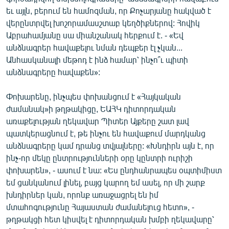
English
եւ այլն, բերում են համոզման, որ Քոչարյանը հակված է
վերընտրվել խոշորամասշտաբ կեղծիքներով: Հովիկ
Русский
Աբրահամյանը սա միանշանակ հերքում է. - «Եվ
անձնագրեր հավաքելու նման դեպքեր էլ չկան...
ՀԵՏԵՎԵՔ ՄԵԶ
Անհասկանալի մեթոդ է ինձ համար՝ ինչո՞ւ պիտի
անձնագրերը հավաքեն»:
Փոխարենը, ինչպես փոխանցում է «Հայկական
ժամանակ»ի թղթակիցը, ԵԱՀԿ դիտորդական
առաքելության ղեկավար Պիտեր Այքերը շատ լավ
«Ազատության» բոլոր կայքերը
պատկերացնում է, թե ինչու են հավաքում մարդկանց
անձնագրերը կամ դրանց տվյալները: «Խնդիրն այն է, որ
ինչ-որ մեկը ընտրությունների օրը կընտրի ուրիշի
փոխարեն», - ասում է նա: «Ես ընդհանրապես օպտիմիստ
եմ ցանկանում լինել, բայց կարող եմ ասել, որ մի շարք
խնդիրներ կան, որոնք առաջացրել են իմ
մտահոգությունը Հայաստան ժամանելուց հետո», -
թղթակցի հետ կիսվել է դիտորդական խմբի ղեկավարը՝