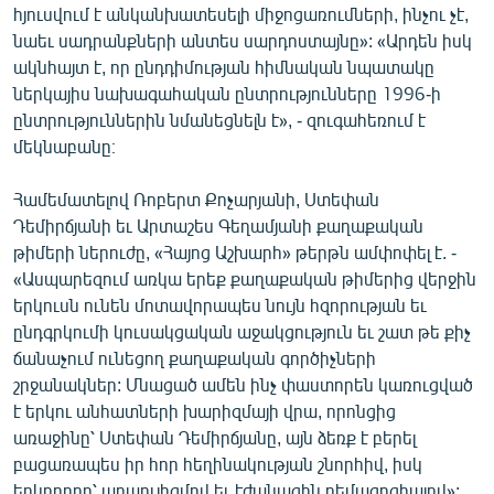
հյուսվում է անկանխատեսելի միջոցառումների, ինչու չէ,
նաեւ սադրանքների անտես սարդոստայնը»: «Արդեն իսկ
ակնհայտ է, որ ընդդիմության հիմնական նպատակը
ներկայիս նախագահական ընտրությունները 1996-ի
ընտրություններին նմանեցնելն է», - զուգահեռում է
մեկնաբանը։
Համեմատելով Ռոբերտ Քոչարյանի, Ստեփան
Դեմիրճյանի եւ Արտաշես Գեղամյանի քաղաքական
թիմերի ներուժը, «Հայոց Աշխարհ» թերթն ամփոփել է. -
«Ասպարեզում առկա երեք քաղաքական թիմերից վերջին
երկուսն ունեն մոտավորապես նույն հզորության եւ
ընդգրկումի կուսակցական աջակցություն եւ շատ թե քիչ
ճանաչում ունեցող քաղաքական գործիչների
շրջանակներ: Մնացած ամեն ինչ փաստորեն կառուցված
է երկու անհատների խարիզմայի վրա, որոնցից
առաջինը՝ Ստեփան Դեմիրճյանը, այն ձեռք է բերել
բացառապես իր հոր հեղինակության շնորհիվ, իսկ
երկրորդը՝ պոպուլիզմով եւ էժանագին դեմագոգիայով»: