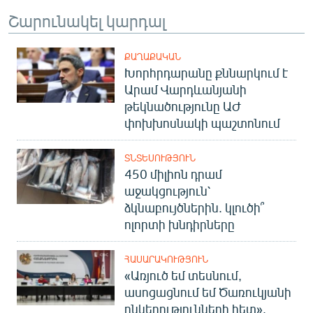
Շարունակել կարդալ
ՔԱՂԱՔԱԿԱՆ
Խորհրդարանը քննարկում է
Արամ Վարդևանյանի
թեկնածությունը ԱԺ
փոխխոսնակի պաշտոնում
ՏՆՏԵՍՈՒԹՅՈՒՆ
450 միլիոն դրամ
աջակցություն՝
ձկնաբույծներին. կլուծի՞
ոլորտի խնդիրները
ՀԱՍԱՐԱԿՈՒԹՅՈՒՆ
«Առյուծ եմ տեսնում,
ասոցացնում եմ Ծառուկյանի
ընկերությունների հետ».