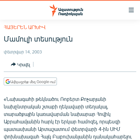
Մատչելիության
հղումներ
Անցնել
ՀԱՅԵՐԵՆ ԱՐԽԻՎ
հիմնական
ԱԶԱՏՈՒԹՅՈՒՆ TV
Մամուլի տեսություն
բովանդակությանը
ՀԱՅԱՍՏԱՆ
Անցնել
փետրվար 14, 2003
հիմնական
ՔԱՂԱՔԱԿԱՆ
մենյուին
Կիսվել
ԸՆՏՐՈՒԹՅՈՒՆՆԵՐ 2026
Որոնում
ԻՐԱՎՈՒՆՔ
Ավելացրեք մեզ Google-ում
ՀԱՍԱՐԱԿՈՒԹՅՈՒՆ
«Նախագահի թեկնածու Ռոբերտ Քոչարյանի
ՏՆՏԵՍՈՒԹՅՈՒՆ
նախընտրական շտաբի ղեկավարի տեղակալ,
ՂԱՐԱԲԱՂ
տարածքային կառավարման նախարար Հովիկ
Աբրահամյանին հարկ էր երկար համոզել, որպեսզի
ՊԱՏԵՐԱԶՄԻ 6 ՇԱԲԱԹՆԵՐԸ
պատասխանի Արտաշատում փետրվարի 4-ին ՍԻՄ
ՏԱՐԱԾԱՇՐՋԱՆ
փոխնախագահ Հայկ Բաբուխանյանին դանակահարելու