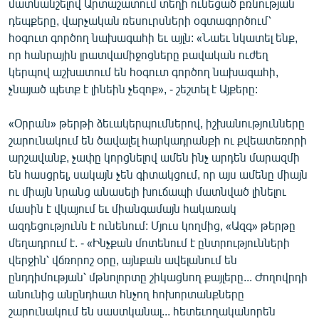
մատնանշելով Արտաշատում տեղի ունեցած բռնության
դեպքերը, վարչական ռեսուրսների օգտագործում՝
հօգուտ գործող նախագահի եւ այլն: «Նաեւ նկատել ենք,
որ հանրային լրատվամիջոցները բավական ուժեղ
կերպով աշխատում են հօգուտ գործող նախագահի,
չնայած պետք է լինեին չեզոք», - շեշտել է Այքերը:
«Օրրան» թերթի ձեւակերպումներով, իշխանությունները
շարունակում են ծավալել հարկադրանքի ու քվեատեռորի
արշավանք, չափը կորցնելով ամեն ինչ արդեն մարազմի
են հասցրել, սակայն չեն գիտակցում, որ այս ամենը միայն
ու միայն նրանց անասելի խուճապի մատնված լինելու
մասին է վկայում եւ միանգամայն հակառակ
ազդեցությունն է ունենում: Մյուս կողմից, «Ազգ» թերթը
մեղադրում է. - «Ինչքան մոտենում է ընտրությունների
վերջին՝ վճռորոշ օրը, այնքան ավելանում են
ընդդիմության՝ մթնոլորտը շիկացնող քայլերը... Ժողովրդի
անունից անընդհատ հնչող հոխորտանքները
շարունակում են սաստկանալ... հետեւողականորեն