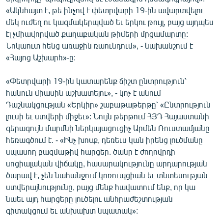
«Ակնհայտ է, թե ինչով է փետրվարի 19-ին ավարտվելու
մեկ ուժեղ ու կազմակերպված եւ երկու թույլ, բայց այդպես
էլ չմիավորված քաղաքական թիմերի մրցամարտը:
Նոկաուտ հենց առաջին ռաունդում», - նախանշում է
«Հայոց Աշխարհ»-ը:
«Փետրվարի 19-ին կատարենք ճիշտ ընտրություն՝
հանուն միասին աշխատելու», - կոչ է անում
Դաշնակցության «Երկիր» շաբաթաթերթը՝ «Ընտրություն
լուսի եւ ստվերի միջեւ»: Նույն թերթում ՀՅԴ Հայաստանի
գերագույն մարմնի ներկայացուցիչ Արմեն Ռուստամյանը
հեռագծում է. - «Ինչ խոսք, դեռեւս կան իրենց լուծմանը
սպասող բազմաթիվ հարցեր. ծանր է ժողովրդի
սոցիալական վիճակը, հասարակությունը արդարության
ծարավ է, չեն նահանջում կոռուպցիան եւ տնտեսության
ստվերայնությունը, բայց մենք հավատում ենք, որ կա
նաեւ այդ հարցերը լուծելու անհրաժեշտության
գիտակցում եւ անխախտ նպատակ»: