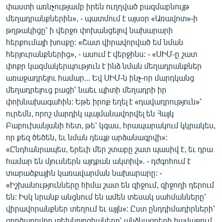
փաստի առնչությամբ իրեն ուղղված բազմաբնույթ
ՄԻՋԱԶԳԱՅԻՆ
մեղադրանքներին», - պատմում է այսօր «Առավոտ»-ի
ՄՇԱԿՈՒՅԹ
թղթակիցը՝ ի վերջո փոխանցելով նախարարի
հերքումալի խոսքը: «Շատ վիրավորված եմ նման
ՍՊՈՐՏ
հերյուրանքներից», - ասում է վերջինս: - «ՍԻՄ-ը շատ
ՄԵԿՆԱԲԱՆՈՒԹՅՈՒՆ
փոքր կազմակերպություն է ինձ նման մեղադրանքներ
առաջադրելու համար... Եվ ՍԻՄ-ն ինչ-որ մարդկանց
ՏՏ ԵՒ ԻՆՏԵՐՆԵՏ
մեղադրելուց բացի՝ նաեւ պիտի մեղադրի իր
ԿՈՐՈՆԱՎԻՐՈՒՍ
փոխնախագահին: Եթե իրոք եղել է «դավադրություն»՝
ուրեմն, որոշ մարդիկ պայմանավորվել են Հայկ
ԱՐԽԻՎ
Բաբուխանյանի հետ, թե՝ կգաս, հրապարակում կկրակես,
ՏԵՍԱՆՅՈՒԹԵՐ
որ քեզ ծեծեն, եւ նման դեպք արձանագրվի»:
«Ընդհանրապես, երեւի մեր շտաբը շատ պասիվ է, եւ դրա
ԲԱՆԱՎԵՃ
համար են մյուսներն այդքան ակտիվ». - դժգոհում է
ՁԳՏԵԼՈՎ ԼԱՎԱԳՈՒՅՆԻՆ
տարածքային կառավարման նախարարը: -
«Իշխանությունները հիմա շատ են զիջում, զիջողի դերում
ՓՈԴՔԱՍԹ
են: Իսկ նրանք անցնում են ամեն տեսակ սահմանները՝
վիրավորանքներ տեղում եւ այլն»: Ըստ ընդդիմադիրների՝
Հայերեն
գործադրվող տեխնոլոգիաները՝ անձնագրերի հավաքում