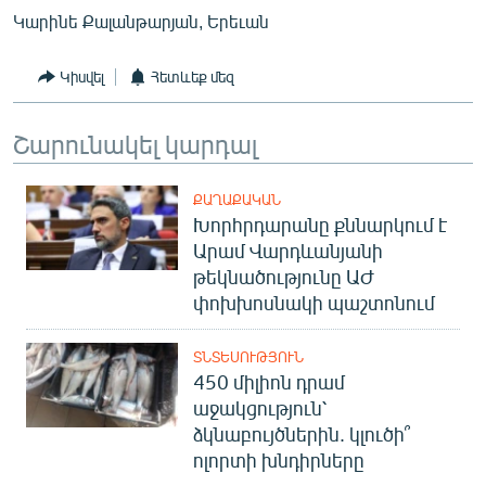
Կարինե Քալանթարյան, Երեւան
Կիսվել
Հետևեք մեզ
Շարունակել կարդալ
ՔԱՂԱՔԱԿԱՆ
Խորհրդարանը քննարկում է
Արամ Վարդևանյանի
թեկնածությունը ԱԺ
փոխխոսնակի պաշտոնում
ՏՆՏԵՍՈՒԹՅՈՒՆ
450 միլիոն դրամ
աջակցություն՝
ձկնաբույծներին. կլուծի՞
ոլորտի խնդիրները