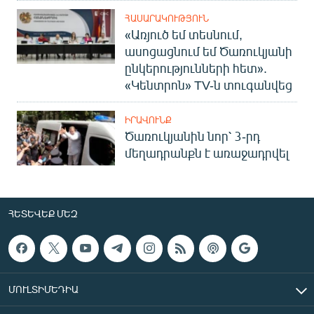
ՀԱՍԱՐԱԿՈՒԹՅՈՒՆ
«Առյուծ եմ տեսնում,
ասոցացնում եմ Ծառուկյանի
ընկերությունների հետ».
«Կենտրոն» TV-ն տուգանվեց
ԻՐԱՎՈՒՆՔ
Ծառուկյանին նոր՝ 3-րդ
մեղադրանքն է առաջադրվել
ՀԵՏԵՎԵՔ ՄԵԶ
ՄՈՒԼՏԻՄԵԴԻԱ