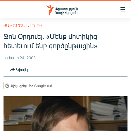
Մատչելիության
հղումներ
Անցնել
ՀԱՅԵՐԵՆ ԱՐԽԻՎ
հիմնական
ԱԶԱՏՈՒԹՅՈՒՆ TV
Ջոն Օրդուեյ. «Մենք մոտիկից
բովանդակությանը
ՀԱՅԱՍՏԱՆ
Անցնել
հետեւում ենք գործընթացին»
հիմնական
ՔԱՂԱՔԱԿԱՆ
մենյուին
հունվար 24, 2003
ԸՆՏՐՈՒԹՅՈՒՆՆԵՐ 2026
Որոնում
Կիսվել
ԻՐԱՎՈՒՆՔ
ՀԱՍԱՐԱԿՈՒԹՅՈՒՆ
Ավելացրեք մեզ Google-ում
ՏՆՏԵՍՈՒԹՅՈՒՆ
ՂԱՐԱԲԱՂ
ՊԱՏԵՐԱԶՄԻ 6 ՇԱԲԱԹՆԵՐԸ
ՏԱՐԱԾԱՇՐՋԱՆ