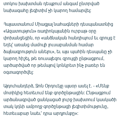
տոկոս խախտման դեպքում անգամ ընտրված
English
նախագահը լեգիտիմ չի կարող համարվել:
Русский
Հայաստանում Միացյալ նահագների դեսպանատնից
«Ազատություն» ռադիոկայանին ուրբաթ օրը
ՀԵՏԵՎԵՔ ՄԵԶ
փոխանցեցին, որ «անձնական հանդիպում եւ զրույց է
եղել՝ առանց մամուլի լուսաբանման համար
ձայնագրություն անելու», եւ այս պահին դեսպանը չի
կարող հիշել, թե ռուսալեզու զրույցի ընթացքում,
արծարծված որ թեմայով կոնկրետ ինչ բառեր են
«Ազատության» բոլոր կայքերը
օգտագործվել:
Այդուհանդերձ, Ջոն Օրդուեյը այսօր ասել է. - «Մենք
մոտիկից հետեւում ենք գործընթացին: Ընթացքում
արձանագրված ցանկացած լուրջ խախտում կասկածի
տակ կդնի ամբողջ գործընթացի լեգիտիմությունը,
հետեւաբար նաեւ՝ դրա արդյունքը»: