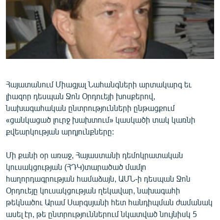
ՄԻՋԱԶԳԱՅԻՆ
ՄՇԱԿՈՒՅԹ
ՍՊՈՐՏ
ՄԵԿՆԱԲԱՆՈՒԹՅՈՒՆ
ՏՏ ԵՒ ԻՆՏԵՐՆԵՏ
Հայատանում Միացյալ Նահանգների արտակարգ եւ
լիազոր դեսպան Ջոն Օրդուեյի խոսքերով,
ԿՈՐՈՆԱՎԻՐՈՒՍ
նախագահական ընտրությունների ընթացքում
ԱՐԽԻՎ
«ցանկացած լուրջ խախտում» կասկածի տակ կառնի
քվեարկության արդյունքները:
ՏԵՍԱՆՅՈՒԹԵՐ
ԲԱՆԱՎԵՃ
Մի քանի օր առաջ, Հայաստանի դեմոկրատական
կուսակցության (ՀԴԿ)տարածած մամլո
ՁԳՏԵԼՈՎ ԼԱՎԱԳՈՒՅՆԻՆ
հաղորդագրության համաձայն, ԱՄՆ-ի դեսպան Ջոն
ՓՈԴՔԱՍԹ
Օրդուեյը կուսակցության ղեկավար, նախագահի
թեկնածու Արամ Սարգսյանի հետ հանդիպման ժամանակ
Հայերեն
ասել էր, թե ընտրություններում նկատված նույնիսկ 5