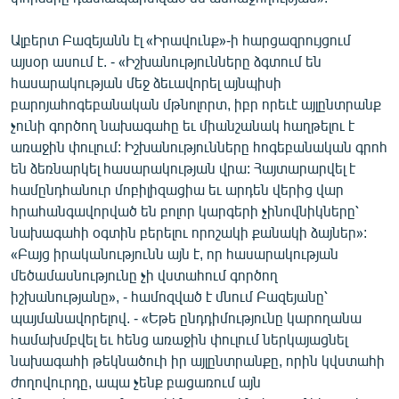
English
Ալբերտ Բազեյանն էլ «Իրավունք»-ի հարցազրույցում
Русский
այսօր ասում է. - «Իշխանությունները ձգտում են
հասարակության մեջ ձեւավորել այնպիսի
ՀԵՏԵՎԵՔ ՄԵԶ
բարոյահոգեբանական մթնոլորտ, իբր որեւէ այլընտրանք
չունի գործող նախագահը եւ միանշանակ հաղթելու է
առաջին փուլում: Իշխանությունները հոգեբանական գրոհ
են ձեռնարկել հասարակության վրա: Հայտարարվել է
համընդհանուր մոբիլիզացիա եւ արդեն վերից վար
հրահանգավորված են բոլոր կարգերի չինովնիկները՝
«Ազատության» բոլոր կայքերը
նախագահի օգտին բերելու որոշակի քանակի ձայներ»:
«Բայց իրականությունն այն է, որ հասարակության
մեծամասնությունը չի վստահում գործող
իշխանությանը», - համոզված է մնում Բազեյանը՝
պայմանավորելով. - «Եթե ընդդիմությունը կարողանա
համախմբվել եւ հենց առաջին փուլում ներկայացնել
նախագահի թեկնածուի իր այլընտրանքը, որին կվստահի
ժողովուրդը, ապա չենք բացառում այն