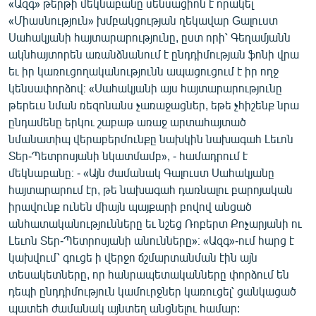
«Ազգ» թերթի մեկնաբանը սենսացիոն է որակել
«Միասնություն» խմբակցության ղեկավար Gալուստ
Սահակյանի հայտարարությունը, ըստ որի՝ Գեղամյանն
ակնհայտորեն առանձնանում է ընդդիմության ֆոնի վրա
եւ իր կառուցողականությունն ապացուցում է իր ողջ
կենսափորձով։ «Սահակյանի այս հայտարարությունը
թերեւս նման ռեզոնանս չառաջացներ, եթե չհիշենք նրա
ընդամենը երկու շաբաթ առաջ արտահայտած
նմանատիպ վերաբերմունքը նախկին նախագահ Լեւոն
Տեր-Պետրոսյանի նկատմամբ», - համադրում է
մեկնաբանը։ - «Այն ժամանակ Գալուստ Սահակյանը
հայտարարում էր, թե նախագահ դառնալու բարոյական
իրավունք ունեն միայն պայքարի բովով անցած
անհատականությունները եւ նշեց Ռոբերտ Քոչարյանի ու
Լեւոն Տեր-Պետրոսյանի անունները»։ «Ազգ»-ում հարց է
կախվում՝ գուցե ի վերջո ճշմարտանման էին այն
տեսակետները, որ հանրապետականները փորձում են
դեպի ընդդիմություն կամուրջներ կառուցել՝ ցանկացած
պատեհ ժամանակ այնտեղ անցնելու համար: