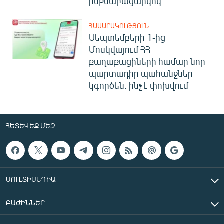
ինքնաբացարկով
ՀԱՍԱՐԱԿՈՒԹՅՈՒՆ
Սեպտեմբերի 1-ից
Մոսկվայում ՀՀ
քաղաքացիների համար նոր
պարտադիր պահանջներ
կգործեն. ինչ է փոխվում
ՀԵՏԵՎԵՔ ՄԵԶ
ՄՈՒԼՏԻՄԵԴԻԱ
ԲԱԺԻՆՆԵՐ