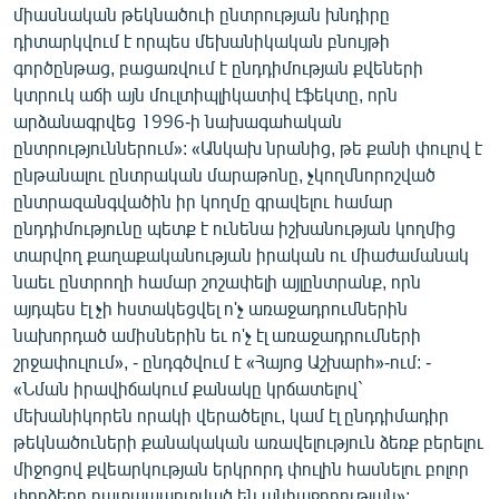
միասնական թեկնածուի ընտրության խնդիրը
ՄԻՋԱԶԳԱՅԻՆ
դիտարկվում է որպես մեխանիկական բնույթի
ՄՇԱԿՈՒՅԹ
գործընթաց, բացառվում է ընդդիմության քվեների
կտրուկ աճի այն մուլտիպլիկատիվ էֆեկտը, որն
ՍՊՈՐՏ
արձանագրվեց 1996-ի նախագահական
ՄԵԿՆԱԲԱՆՈՒԹՅՈՒՆ
ընտրություններում»: «Անկախ նրանից, թե քանի փուլով է
ընթանալու ընտրական մարաթոնը, չկողմնորոշված
ՏՏ ԵՒ ԻՆՏԵՐՆԵՏ
ընտրազանգվածին իր կողմը գրավելու համար
ԿՈՐՈՆԱՎԻՐՈՒՍ
ընդդիմությունը պետք է ունենա իշխանության կողմից
տարվող քաղաքականության իրական ու միաժամանակ
ԱՐԽԻՎ
նաեւ ընտրողի համար շոշափելի այլընտրանք, որն
ՏԵՍԱՆՅՈՒԹԵՐ
այդպես էլ չի հստակեցվել ո'չ առաջադրումներին
նախորդած ամիսներին եւ ո'չ էլ առաջադրումների
ԲԱՆԱՎԵՃ
շրջափուլում», - ընդգծվում է «Հայոց Աշխարհ»-ում: -
ՁԳՏԵԼՈՎ ԼԱՎԱԳՈՒՅՆԻՆ
«Նման իրավիճակում քանակը կրճատելով`
մեխանիկորեն որակի վերածելու, կամ էլ ընդդիմադիր
ՓՈԴՔԱՍԹ
թեկնածուների քանակական առավելություն ձեռք բերելու
միջոցով քվեարկության երկրորդ փուլին հասնելու բոլոր
Հայերեն
փորձերը դատապարտված են անհաջողության»: