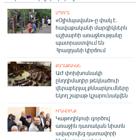
ՍՊՈՐՏ
«Օլիմպավան»-ը փակ է.
հավաքականի մարզիկներն
աշխարհի առաջնությանը
պատրաստվում են
Հրազդանի կիրճում
ՔԱՂԱՔԱԿԱՆ
ԱԺ փոխխոսնակի
ընդդիմադիր թեկնածուի
վերաբերյալ քննարկումները
եկող շաբաթ կշարունակվեն
ԻՐԱՎՈՒՆՔ
Կաթողիկոսի գործով
առաջին դատական նիստն
ավարտվեց դատավորի