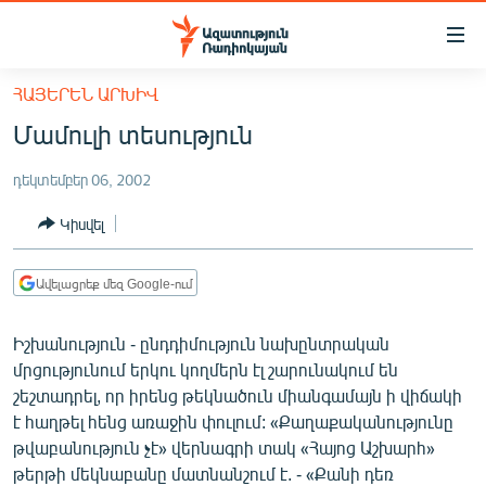
Մատչելիության
հղումներ
Անցնել
ՀԱՅԵՐԵՆ ԱՐԽԻՎ
հիմնական
ԱԶԱՏՈՒԹՅՈՒՆ TV
Մամուլի տեսություն
բովանդակությանը
ՀԱՅԱՍՏԱՆ
Անցնել
դեկտեմբեր 06, 2002
հիմնական
ՔԱՂԱՔԱԿԱՆ
մենյուին
Կիսվել
ԸՆՏՐՈՒԹՅՈՒՆՆԵՐ 2026
Որոնում
ԻՐԱՎՈՒՆՔ
Ավելացրեք մեզ Google-ում
ՀԱՍԱՐԱԿՈՒԹՅՈՒՆ
Իշխանություն - ընդդիմություն նախընտրական
ՏՆՏԵՍՈՒԹՅՈՒՆ
մրցությունում երկու կողմերն էլ շարունակում են
ՂԱՐԱԲԱՂ
շեշտադրել, որ իրենց թեկնածուն միանգամայն ի վիճակի
է հաղթել հենց առաջին փուլում: «Քաղաքականությունը
ՊԱՏԵՐԱԶՄԻ 6 ՇԱԲԱԹՆԵՐԸ
թվաբանություն չէ» վերնագրի տակ «Հայոց Աշխարհ»
ՏԱՐԱԾԱՇՐՋԱՆ
թերթի մեկնաբանը մատնանշում է. - «Քանի դեռ