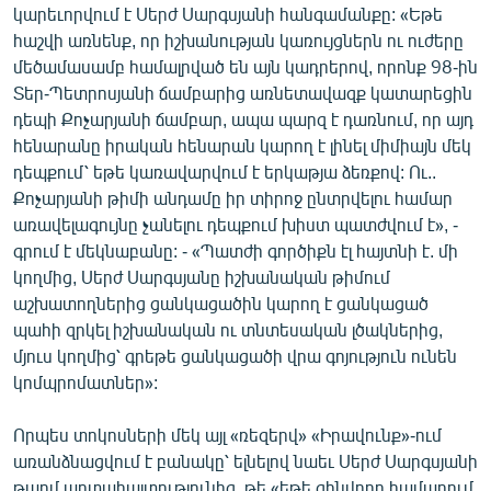
կարեւորվում է Սերժ Սարգսյանի հանգամանքը: «Եթե
հաշվի առնենք, որ իշխանության կառույցներն ու ուժերը
մեծամասամբ համալրված են այն կադրերով, որոնք 98-ին
Տեր-Պետրոսյանի ճամբարից առնետավազք կատարեցին
դեպի Քոչարյանի ճամբար, ապա պարզ է դառնում, որ այդ
հենարանը իրական հենարան կարող է լինել միմիայն մեկ
դեպքում՝ եթե կառավարվում է երկաթյա ձեռքով: Ու..
Քոչարյանի թիմի անդամը իր տիրոջ ընտրվելու համար
առավելագույնը չանելու դեպքում խիստ պատժվում է», -
գրում է մեկնաբանը: - «Պատժի գործիքն էլ հայտնի է. մի
կողմից, Սերժ Սարգսյանը իշխանական թիմում
աշխատողներից ցանկացածին կարող է ցանկացած
պահի զրկել իշխանական ու տնտեսական լծակներից,
մյուս կողմից՝ գրեթե ցանկացածի վրա գոյություն ունեն
կոմպրոմատներ»:
Որպես տոկոսների մեկ այլ «ռեզերվ» «Իրավունք»-ում
առանձնացվում է բանակը՝ ելնելով նաեւ Սերժ Սարգսյանի
թարմ արտահայտությունից, թե «եթե զինվորը համարում