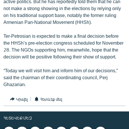
active politics. But he has reportedly told them that he can
English
not make a strong showing in the elections by relying only
on his traditional support base, notably the former ruling
Русский
Armenian Pan-National Movement (HHSh).
ՀԵՏԵՎԵՔ ՄԵԶ
Ter-Petrosian is expected to make a final decision before
the HHSh’s pre-election congress scheduled for November
28. The NGOs supporting him, meanwhile, hope that the
decision will be positive following their show of support.
«Ազատության» բոլոր կայքերը
“Today we will visit him and inform him of our decisions,”
said the chairman of their coordinating council, Perj
Ghazarian.
Կիսվել
Հետևեք մեզ
ՀԵՏԵՎԵՔ ՄԵԶ