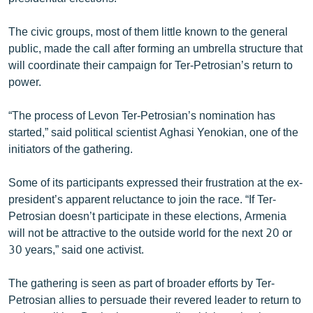
ՄԻՋԱԶԳԱՅԻՆ
The civic groups, most of them little known to the general
ՄՇԱԿՈՒՅԹ
public, made the call after forming an umbrella structure that
ՍՊՈՐՏ
will coordinate their campaign for Ter-Petrosian’s return to
power.
ՄԵԿՆԱԲԱՆՈՒԹՅՈՒՆ
ՏՏ ԵՒ ԻՆՏԵՐՆԵՏ
“The process of Levon Ter-Petrosian’s nomination has
started,” said political scientist Aghasi Yenokian, one of the
ԿՈՐՈՆԱՎԻՐՈՒՍ
initiators of the gathering.
ԱՐԽԻՎ
Some of its participants expressed their frustration at the ex-
ՏԵՍԱՆՅՈՒԹԵՐ
president’s apparent reluctance to join the race. “If Ter-
ԲԱՆԱՎԵՃ
Petrosian doesn’t participate in these elections, Armenia
will not be attractive to the outside world for the next 20 or
ՁԳՏԵԼՈՎ ԼԱՎԱԳՈՒՅՆԻՆ
30 years,” said one activist.
ՓՈԴՔԱՍԹ
The gathering is seen as part of broader efforts by Ter-
Petrosian allies to persuade their revered leader to return to
Հայերեն