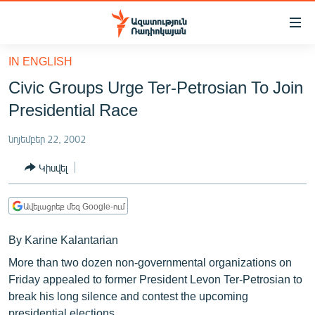
Մատչելիության
հղումներ
Անցնել
IN ENGLISH
հիմնական
ԱԶԱՏՈՒԹՅՈՒՆ TV
Civic Groups Urge Ter-Petrosian To Join
բովանդակությանը
ՀԱՅԱՍՏԱՆ
Անցնել
Presidential Race
հիմնական
ՔԱՂԱՔԱԿԱՆ
մենյուին
նոյեմբեր 22, 2002
ԸՆՏՐՈՒԹՅՈՒՆՆԵՐ 2026
Որոնում
Կիսվել
ԻՐԱՎՈՒՆՔ
ՀԱՍԱՐԱԿՈՒԹՅՈՒՆ
Ավելացրեք մեզ Google-ում
ՏՆՏԵՍՈՒԹՅՈՒՆ
By Karine Kalantarian
ՂԱՐԱԲԱՂ
More than two dozen non-governmental organizations on
ՊԱՏԵՐԱԶՄԻ 6 ՇԱԲԱԹՆԵՐԸ
Friday appealed to former President Levon Ter-Petrosian to
break his long silence and contest the upcoming
ՏԱՐԱԾԱՇՐՋԱՆ
presidential elections.