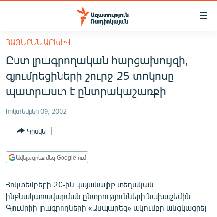
Մատչելիության
հղումներ
Անցնել
ՀԱՅԵՐԵՆ ԱՐԽԻՎ
հիմնական
ԱԶԱՏՈՒԹՅՈՒՆ TV
Ըստ լրագրողական հարցախույզի,
բովանդակությանը
ՀԱՅԱՍՏԱՆ
Անցնել
գյումրեցիների շուրջ 25 տոկոսը
հիմնական
ՔԱՂԱՔԱԿԱՆ
պատրաստ է ընտրակաշառքի
մենյուին
ԸՆՏՐՈՒԹՅՈՒՆՆԵՐ 2026
Որոնում
հոկտեմբեր 09, 2002
ԻՐԱՎՈՒՆՔ
Կիսվել
ՀԱՍԱՐԱԿՈՒԹՅՈՒՆ
ՏՆՏԵՍՈՒԹՅՈՒՆ
Ավելացրեք մեզ Google-ում
ՂԱՐԱԲԱՂ
Հոկտեմբերի 20-ին կայանալիք տեղական
ՊԱՏԵՐԱԶՄԻ 6 ՇԱԲԱԹՆԵՐԸ
ինքնակառավարման ընտրությունների նախաշեմին
Գյումրիի լրագրողների «Ասպարեզ» ակումբը անցկացրել
ՏԱՐԱԾԱՇՐՋԱՆ