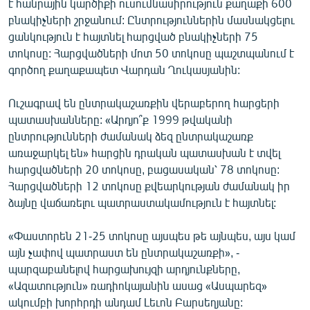
է հանրային կարծիքի ուսումնասիրություն քաղաքի 600
ՄԻՋԱԶԳԱՅԻՆ
բնակիչների շրջանում: Ընտրություններին մասնակցելու
ցանկություն է հայտնել հարցված բնակիչների 75
ՄՇԱԿՈՒՅԹ
տոկոսը: Հարցվածների մոտ 50 տոկոսը պաշտպանում է
ՍՊՈՐՏ
գործող քաղաքապետ Վարդան Ղուկասյանին:
ՄԵԿՆԱԲԱՆՈՒԹՅՈՒՆ
Ուշագրավ են ընտրակաշառքին վերաբերող հարցերի
ՏՏ ԵՒ ԻՆՏԵՐՆԵՏ
պատասխանները: «Արդյո՞ք 1999 թվականի
ընտրությունների ժամանակ ձեզ ընտրակաշառք
ԿՈՐՈՆԱՎԻՐՈՒՍ
առաջարկել են» հարցին դրական պատասխան է տվել
ԱՐԽԻՎ
հարցվածների 20 տոկոսը, բացասական՝ 78 տոկոսը:
Հարցվածների 12 տոկոսը քվեարկության ժամանակ իր
ՏԵՍԱՆՅՈՒԹԵՐ
ձայնը վաճառելու պատրաստակամություն է հայտնել:
ԲԱՆԱՎԵՃ
«Փաստորեն 21-25 տոկոսը այսպես թե այնպես, այս կամ
ՁԳՏԵԼՈՎ ԼԱՎԱԳՈՒՅՆԻՆ
այն չափով պատրաստ են ընտրակաշառքի», -
ՓՈԴՔԱՍԹ
պարզաբանելով հարցախույզի արդյունքները,
«Ազատություն» ռադիոկայանին ասաց «Ասպարեզ»
Հայերեն
ակումբի խորհրդի անդամ Լեւոն Բարսեղյանը: