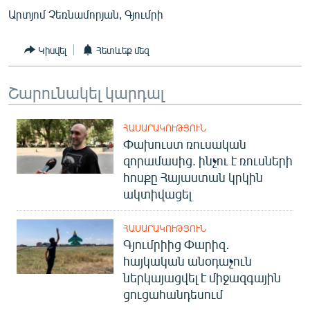
Արտյոմ Չեռնամորյան, Գյումրի
Կիսվել
Հետևեք մեզ
Շարունակել կարդալ
ՀԱՍԱՐԱԿՈՒԹՅՈՒՆ
Փախուստ ռուսական
զորամասից. ինչու է ռուսների
հոսքը Հայաստան կրկին
ակտիվացել
ՀԱՍԱՐԱԿՈՒԹՅՈՒՆ
Գյումրիից Փարիզ․
հայկական անօդաչուն
ներկայացվել է միջազգային
ցուցահանդեսում