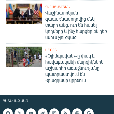
ՏԱՐԱԾԱՇՐՋԱՆ
Վաշինգտոնյան
գագաթնաժողովից մեկ
տարի անց. ուր են հասել
կողմերը և ինչ հարցեր են դեռ
մնում չլուծված
ՍՊՈՐՏ
«Օլիմպավան»-ը փակ է.
հավաքականի մարզիկներն
աշխարհի առաջնությանը
պատրաստվում են
Հրազդանի կիրճում
ՀԵՏԵՎԵՔ ՄԵԶ