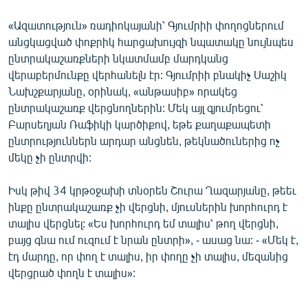
English
«Ազատություն» ռադիոկայանի՝ Գյումրիի փողոցներում
Русский
անցկացված փոքրիկ հարցախույզի նպատակը նույնպես
ընտրակաշառքների նկատմամբ մարդկանց
վերաբերմունքը վերհանելն էր: Գյումրիի բնակիչ Սաշիկ
ՀԵՏԵՎԵՔ ՄԵԶ
Նախշքարյանը, օրինակ, «անթասիբ» որակեց
ընտրակաշառք վերցնողներին: Մեկ այլ գյումրեցու՝
Բարսեղյան Ռաֆիկի կարծիքով, եթե քաղաքապետի
ընտրություններն արդար անցնեն, թեկնածուներից ոչ
մեկը չի ընտրվի:
«Ազատության» բոլոր կայքերը
Իսկ թիվ 34 կրթօջախի տնօրեն Շուրա Ղազարյանը, թեեւ
ինքը ընտրակաշառք չի վերցնի, մյուսներին խորհուրդ է
տալիս վերցնել: «Ես խորհուրդ եմ տալիս՝ թող վերցնի,
բայց գնա ում ուզում է նրան ընտրի», - ասաց նա: - «Մեկ է,
էդ մարդը, որ փող է տալիս, իր փողը չի տալիս, մեզանից
վերցրած փողն է տալիս»: