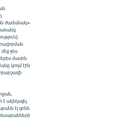
րան
դ
կան ժամանակ»-
՝ առանց
ւթյուն).
միավորման
մեջ չես
ների» մասին
մանը կողմ էին
տրարշավի
րջան,
 է ակնկալել
բանն էլ գոնե
ի տեսարանների