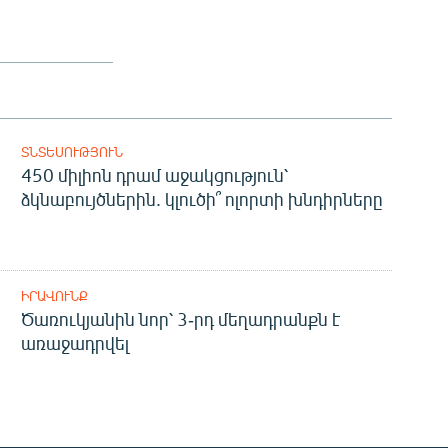
ՏՆՏԵՍՈՒԹՅՈՒՆ
450 միլիոն դրամ աջակցություն՝
ձկնաբույծներին. կլուծի՞ ոլորտի խնդիրները
ԻՐԱՎՈՒՆՔ
Ծառուկյանին նոր՝ 3-րդ մեղադրանքն է
առաջադրվել