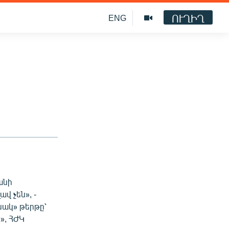
ՈՒՂԻՂ
ENG
անի
վ չեն», -
նակ» թերթը՝
», ՀԺԿ