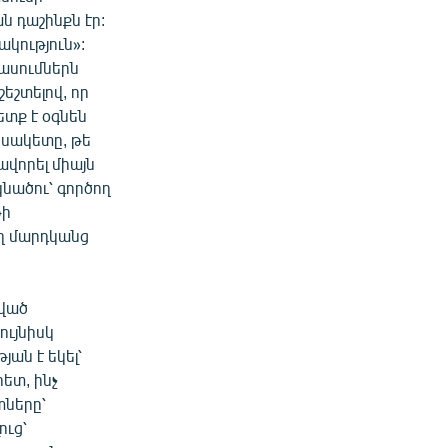
 դաշինքն էր:
ակություն»:
պասումներն
եշտելով, որ
ետք է օգնեն
եսակետը, թե
վորել միայն
կնածու՝ գործող
թի
ղ մարդկանց
ված
ույնիսկ
ան է եկել՝
ետ, ինչ
տները՝
ուց՝