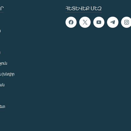
Ր
ՀԵՏԵՎԵՔ ՄԵԶ
ն
ն
յուն
 խնդիր
ան
նետ