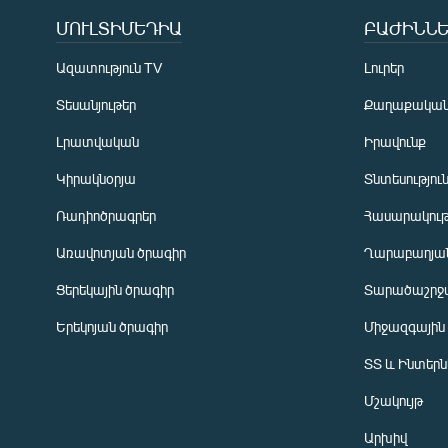
ՄՈՒԼՏԻՄԵԴԻԱ
ԲԱԺԻՆՆԵ
Ազատություն TV
Լուրեր
Տեսանյութեր
Քաղաքակա
Լրատվական
Իրավունք
Կիրակնօրյա
Տնտեսությու
Ռադիոծրագրեր
Հասարակութ
Առավոտյան ծրագիր
Ղարաբաղյան
Ցերեկային ծրագիր
Տարածաշրջ
Հայերեն
Երեկոյան ծրագիր
Միջազգային
English
ՏՏ և Ինտեր
Русский
Մշակույթ
ՀԵՏԵՎԵՔ ՄԵԶ
Արխիվ