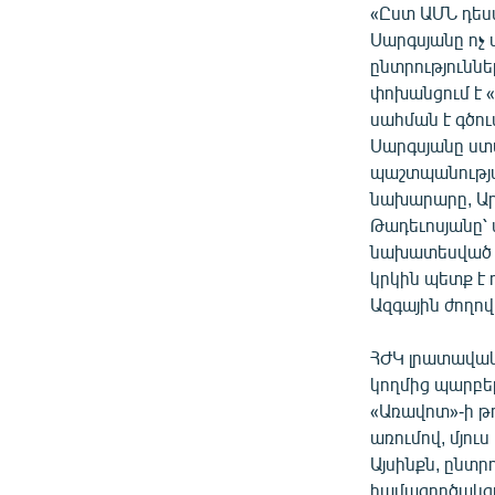
«Ըստ ԱՄՆ դես
Սարգսյանը ոչ
ընտրություննե
փոխանցում է «
սահման է գծու
Սարգսյանը ստ
պաշտպանությա
նախարարը, Ար
Թադեւոսյանը՝
նախատեսված է
կրկին պետք է
Ազգային ժողով
ՀԺԿ լրատավակա
կողմից պարբե
«Առավոտ»-ի թղ
առումով, մյու
Այսինքն, ընտր
համագործակցու