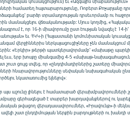
ղովրդական կուսակցություն) եւ «Ազգային միաբանություն»
ւնների համատեղ հայտարարությունը, Ռոբերտ Քոչարյանը դ
ձագանքեց՝ բարձր տրամադրության դրսեւորմամբ ու հաջոր
րին մասնակցելու վճռականությամբ: Մյուս կողմից, «Հայկա
անագրում է, որ 16-ի միավորումը ըստ էության նվազել է 14-ի
անության» եւ ՀԿԿ-ի (Հայաստանի կոմունիստական կուսակցո
 անգամ վերջիններիս ներկայացուցիչները չեն մասնակցում 
երին: «Երկիր» թերթի պատկերավորմամբ՝ «մախաթը պարկի 
ել եւս, երբ խոսքը միանգամից 4-5 «մախաթ-նախագահացու
 շատ շուտ ցույց տվեց, որ «ընդդիմադիրներից շատերը միավոր
ւսների հնարավորությունները սեփական նախագահական ըն
ծելու նկատառումից ելնելով»։
ր այս աշունը լինելու է համատարած վերախմբավորումների շ
մբարը գերհագեցած է տարբեր խարդավանքներով ու կարելի
ական թվացող վերադասավորումներ, «Իրավունք»-ի մեկնա
է ավելի շատ ընդդիմության ներքին բարդույթների ու խանդ