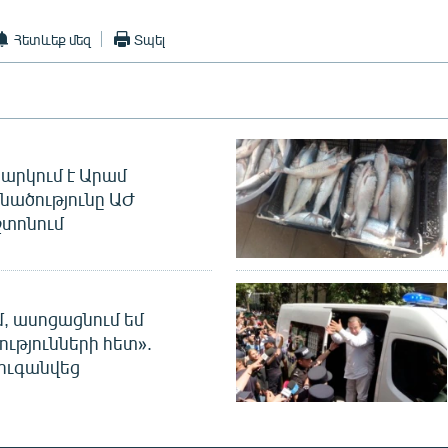
Հետևեք մեզ
Տպել
արկում է Արամ
նածությունը ԱԺ
տոնում
մ, ասոցացնում եմ
ությունների հետ».
ուգանվեց