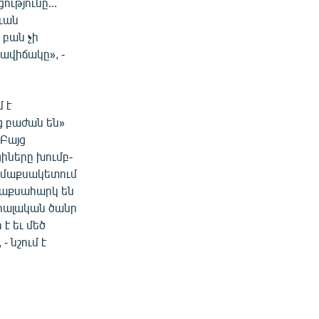
ւթյունը...
ւան
 բան չի
ավիճակը», -
 է
ց բաժան են»
 Բայց
իները խումբ-
ն մաքսակետում
 մաքսահարկ են
ցիալական ծանր
է եւ մեծ
 նշում է