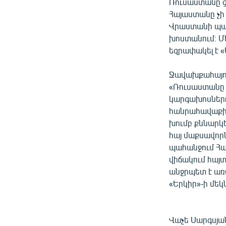
Ռուսաստանը ցա
Հայաստանը չի
Վրաստանի պատ
խոստանում։ Մ
եզրափակել է 
Ջավախքահայու
«Ռուսաստանը 
կարգախոսներով
հանրահավաքից
խումբ քննարկ
հայ մաքսավորն
պահանջում Հա
վիճակում հայ
անջրպետ է առա
«Երկիր»-ի մե
Վաչե Սարգսյա