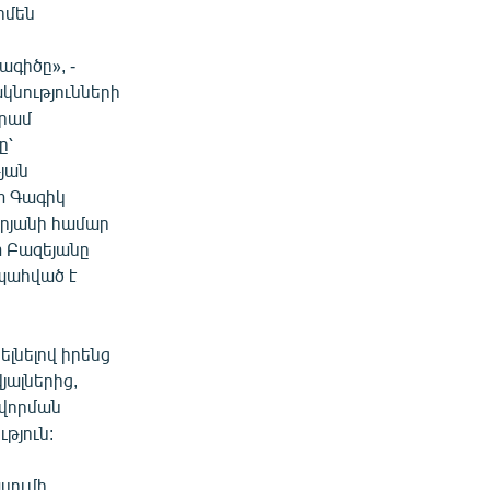
րմեն
ագիծը», -
ակնությունների
Արամ
ը՝
յան
տ Գագիկ
արյանի համար
 Բազեյանը
պահված է
լնելով իրենց
ալներից,
ավորման
թյուն:
ասումի