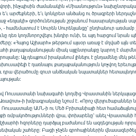
ավորի, ինչպիսին ժամանակին «Միասնություն» նախընտրական
ի ե՛ւ արժեքների, ե՛ւ կոնկրետ անձանց ու ծրագրերի ներդաշն
աջ «եռյակի» գործունեության շրջանում հասարակության ս
», - համեմատում է Սուրեն Սուրենյանցը՝ ընդհանուր առմամբ շ
նը դեռ կողմնորոշվելու խնդիր ունի, եւ այդ հարցում նրան պ
ժերը: «Հայոց Աշխարհ» թերթում այսօր առաջ է մղված այն տ
հի քաղաքականության միակ այլընտրանքը կարող է մարմնա
րոսյանը: Այլ դեպքում իրականում լինելու է ընդամենը մեկ թե
ուսափելի է դառնալու քաղաքականություն կոչվող երեւույ
եւ դրա վերածումը զուտ անձնական նպատակներ հետապնդո
յության:
ով Ռուսաստանի նախագահի կողմից Վրաստանին ներկայաց
Առավոտ»-ի խմբագրականը նշում է. «Որոշ վերլուծաբաններ ն
ե Ռուսաստանը ԱՄՆ-ի ու Մեծ Բրիտանիայի հետ համաձայնությ
քի ռմբակոծությունների վրա, փոխարենը՝ անել Վրաստանի հ
Աշխարհի հզորները դարձյալ բաժանում են ազդեցության ոլոր
եփական շահերը։ Բացի չեչեն գրոհայիններին վնասազերծել