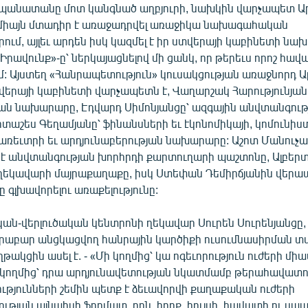
պանատանը մոտ կանգնած աղբյուրի, նախկին վարչապետ Ա
 միայն մտադիր է առաջադրվել առաջիկա նախագահական
րում, այլեւ արդեն իսկ կազմել է իր ստվերայի կաբինետի նախ
Իրավունք»-ը՝ ներկայացնելով մի ցանկ, որ թերեւս որոշ հավ
մ: Այստեղ «Հանրապետություն» կուսակցության առաջնորդ 
վերայի կաբինետի վարչապետն է, Վաղարշակ Հարությունյան
ն նախարարը, Էդվարդ Սիմոնյանցը՝ ազգային անվտանգութ
տաշես Գեղամյանը՝ ֆինանսների եւ էկոնոմիկայի, կոմունիս
 առեւտրի եւ արդյունաբերության նախարարը: Աշոտ Մանուչ
 անվտանգության խորհրդի քարտուղարի պաշտոնը, Ալբերտ
 ղեկավարի մայրաքաղաքը, իսկ Ստեփան Դեմիրճյանին վերա
ը գլխավորելու առաքելությունը:
ն-վերլուծական կենտրոնի ղեկավար Սուրեն Սուրենյանցը, ե
րաբար անցկացվող հանրային կարծիքի ուսումնասիրման տվյ
թակցին ասել է. - «Մի կողմից՝ կա ոգեւորություն ուժերի մի
ս կողմից՝ դրա արդյունավետության նկատմամբ թերահավատու
ությունների շեմին պետք է ձեւավորվի քաղաքական ուժերի
թյան այնպիսի ֆորմատ, որն, իրոք, հույսի, հավատի ու սպ