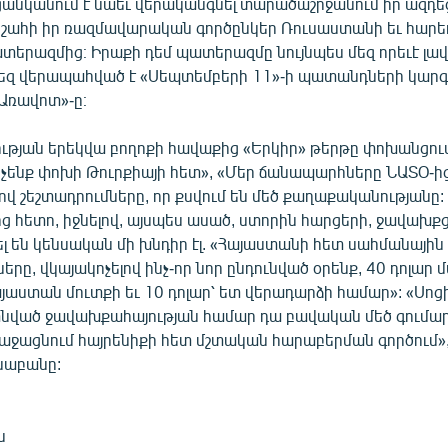
նկանում է նաեւ վերականգնել տարածաշրջանում իր ազդեցո
 շահի իր ռազմավարական գործընկեր Ռուսաստանի եւ հարե
երազմից։ Իրաքի դեմ պատերազմը նույնպես մեզ որեւէ լավ
եզ վերապահված է «Սեպտեմբերի 11»-ի պատանդների կարգ
«Առավոտ»-ը։
թյան երեկվա բողոքի հավաքից «Երկիր» թերթը փոխանցում
չենք փոխի Թուրքիայի հետ», «Մեր ճանապարհները ՆԱՏՕ-ի
 շեշտադրումները, որ քսվում են մեծ քաղաքականությանը:
 հետո, իջնելով, այսպես ասած, ստորին հարցերի, ջավախքց
ել են կենսական մի խնդիր էլ. «Հայաստանի հետ սահմանայի
երը, վկայակոչելով ինչ-որ նոր ընդունված օրենք, 40 դոլար
յաստան մուտքի եւ 10 դոլար՝ ետ վերադարձի համար»: «Սո
տնված ջավախքահայության համար դա բավական մեծ գումար 
ջացնում հայրենիքի հետ մշտական հարաբերման գործում», -
կնաբանը:
ն