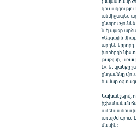
ՄԻՋԱԶԳԱՅԻՆ
(Հայաստանի ժո
կուսակցությո
ՄՇԱԿՈՒՅԹ
անմիջապես ար
ՍՊՈՐՏ
ընտրություննե
ն էլ այսօր արձ
ՄԵԿՆԱԲԱՆՈՒԹՅՈՒՆ
«Ազգային միաբ
ՏՏ ԵՒ ԻՆՏԵՐՆԵՏ
արդեն երրորդ
խորհրդի նիստ
ԿՈՐՈՆԱՎԻՐՈՒՍ
թաքցնի, առավ
ԱՐԽԻՎ
է», եւ կյանքը
ընդամենը մյո
ՏԵՍԱՆՅՈՒԹԵՐ
համար օգտագոր
ԲԱՆԱՎԵՃ
Նախանշելով, ո
ՁԳՏԵԼՈՎ ԼԱՎԱԳՈՒՅՆԻՆ
իշխանական ճա
ՓՈԴՔԱՍԹ
ամենաանհավան
առայժմ գրում 
մասին: