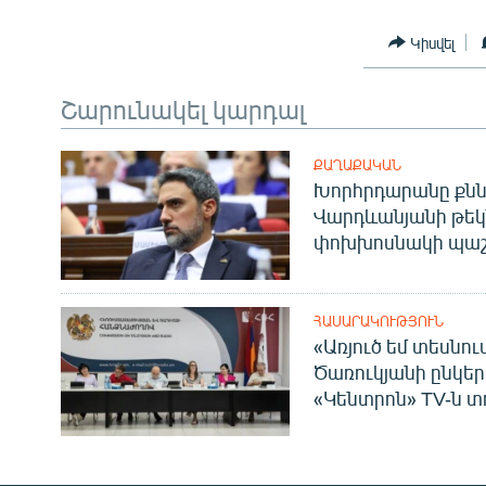
Կիսվել
Շարունակել կարդալ
ՔԱՂԱՔԱԿԱՆ
Խորհրդարանը քնն
Վարդևանյանի թեկ
փոխխոսնակի պաշ
ՀԱՍԱՐԱԿՈՒԹՅՈՒՆ
«Առյուծ եմ տեսնու
Ծառուկյանի ընկեր
«Կենտրոն» TV-ն տ