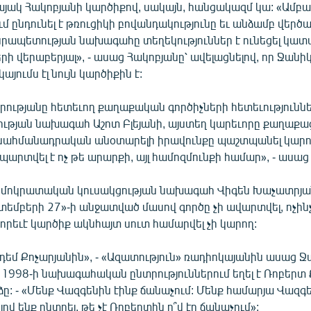
ակ Հակոբյանի կարծիքով, սակայն, հանցակազմ կա: «Ամբա
մ ընդունել է թռուցիկի բովանդակությունը եւ անձամբ վերծան
նրապետության նախագահը տեղեկություններ է ունեցել կատ
րի վերաբերյալ», - ասաց Հակոբյանը՝ ավելացնելով, որ Ջանի
կայումս էլ նույն կարծիքին է:
րությանը հետեւող քաղաքական գործիչների հետեւություննե
ցության նախագահ Աշոտ Բլեյանի, այստեղ կարեւորը քաղաքա
 սահմանադրական անօտարելի իրավունքը պաշտպանել կարող
րտվել է ոչ թե արարքի, այլ համոզմունքի համար», - ասաց 
դեմոկրատական կուսակցության նախագահ Վիգեն Խաչատրյա
տեմբերի 27»-ի անջատված մասով գործը չի ավարտվել, ոչինչ
 որեւէ կարծիք ակնհայտ սուտ համարվել չի կարող:
մ դեմ Քոչարյանին», - «Ազատություն» ռադիոկայանին ասաց 
 1998-ի նախագահական ընտրություններում եղել է Ռոբերտ
: - «Մենք Վազգենին էինք ճանաչում: Մենք համարյա Վազգե
լով ենք ընտրել, թե չէ Ռոբերտին ո՞վ էր ճանաչում»: