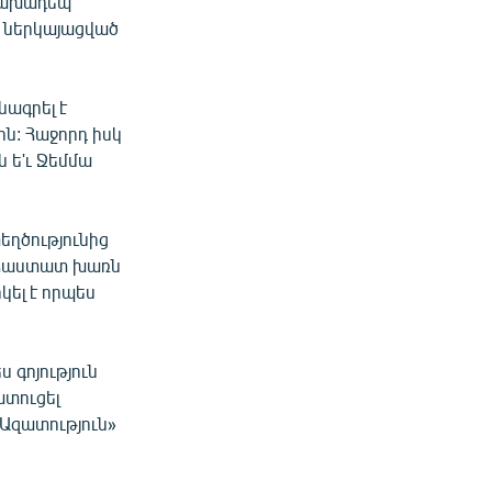
ննախադեպ
 ներկայացված
նագրել է
ն: Հաջորդ իսկ
 ե'ւ Ջեմմա
եղծությունից
, Հաստատ խառն
կել է որպես
 գոյություն
ատուցել
 «Ազատություն»