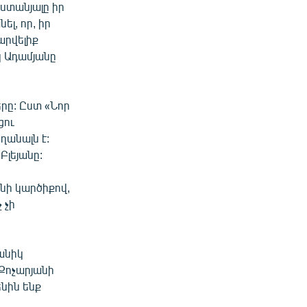
ստանյալը իր
ել, որ, իր
արվելիք
կ Ադամյանը
րը: Ըստ «Նոր
ցու
անալն է:
Բլեյանը:
նի կարծիքով,
 չի
Ջանիկ
 Քոչարյանի
նին ենք