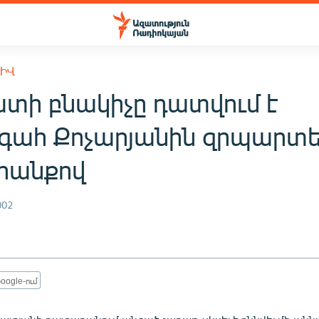
ԽԻՎ
տի բնակիչը դատվում է
ահ Քոչարյանին զրպարտե
րանքով
002
oogle-ում