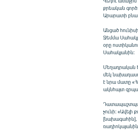
Վեդու առաջին
ՄԻՋԱԶԳԱՅԻՆ
քրեական գործ
ՄՇԱԿՈՒՅԹ
Արարատի բնակ
ՍՊՈՐՏ
Անցած հունիսի
ՄԵԿՆԱԲԱՆՈՒԹՅՈՒՆ
Ջեմմա Սահակյա
օրը ոստիկանու
ՏՏ ԵՒ ԻՆՏԵՐՆԵՏ
Սահակյանին:
ԿՈՐՈՆԱՎԻՐՈՒՍ
Մեղադրական ե
ԱՐԽԻՎ
մեկ նախադասո
ՏԵՍԱՆՅՈՒԹԵՐ
է նրա մատը «Հ
ակնհայտ զրպա
ԲԱՆԱՎԵՃ
ՁԳՏԵԼՈՎ ԼԱՎԱԳՈՒՅՆԻՆ
Դատապաշտպան 
չունի: «Ավելի
ՓՈԴՔԱՍԹ
[նախագահին], 
ռադիոկայանին