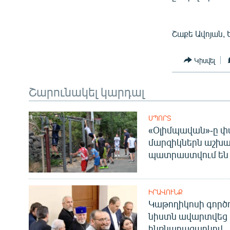
Շաքե Ավոյան, 
Կիսվել
Շարունակել կարդալ
ՍՊՈՐՏ
«Օլիմպավան»-ը փ
մարզիկներն աշխա
պատրաստվում են 
ԻՐԱՎՈՒՆՔ
Կաթողիկոսի գոր
նիստն ավարտվեց
ինքնաբացարկով