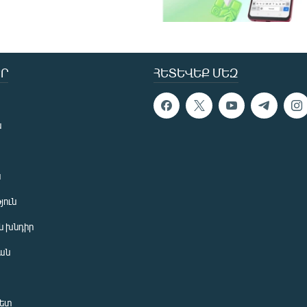
Ր
ՀԵՏԵՎԵՔ ՄԵԶ
ն
ն
յուն
 խնդիր
ան
նետ