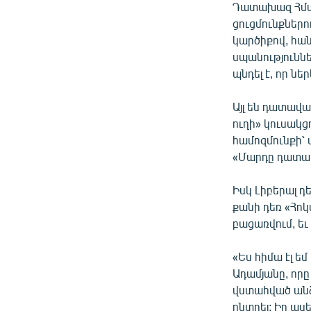
Դատախազ Հմայ
ցուցմունքներու
կարծիքով, հա
սպանություննե
պնդել է, որ ներ
Այլ են դատավա
ուղի» կուսակ
համոզմունքի՝
«Մարդը դատապա
Իսկ Լիբերալ 
քանի դեռ «Հոկ
բացառվում, եւ
«Ես հիմա էլ ե
Ադամյանը, որը
վստահված անձը
ընտրել: Իր ասե