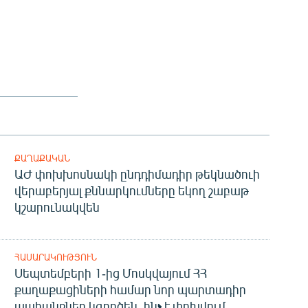
ՔԱՂԱՔԱԿԱՆ
ԱԺ փոխխոսնակի ընդդիմադիր թեկնածուի
վերաբերյալ քննարկումները եկող շաբաթ
կշարունակվեն
ՀԱՍԱՐԱԿՈՒԹՅՈՒՆ
Սեպտեմբերի 1-ից Մոսկվայում ՀՀ
քաղաքացիների համար նոր պարտադիր
պահանջներ կգործեն. ինչ է փոխվում