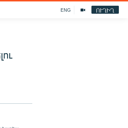
ՈՒՂԻՂ
ENG
լու