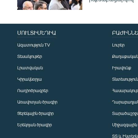
ՄՈՒԼՏԻՄԵԴԻԱ
ԲԱԺԻՆՆԵ
Ազատություն TV
Լուրեր
Տեսանյութեր
Քաղաքակա
Լրատվական
Իրավունք
Կիրակնօրյա
Տնտեսությու
Ռադիոծրագրեր
Հասարակութ
Առավոտյան ծրագիր
Ղարաբաղյան
Ցերեկային ծրագիր
Տարածաշրջ
Հայերեն
Երեկոյան ծրագիր
Միջազգային
English
ՏՏ և Ինտեր