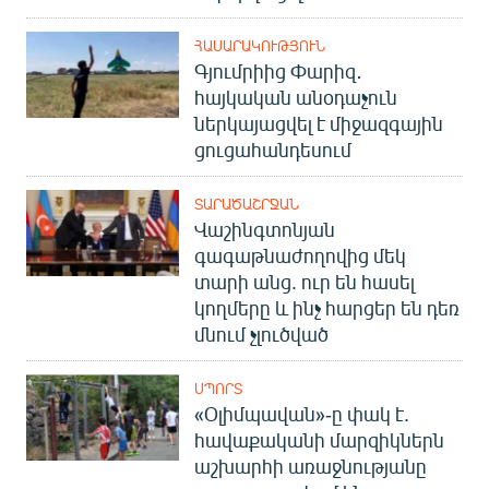
ՀԱՍԱՐԱԿՈՒԹՅՈՒՆ
Գյումրիից Փարիզ․
հայկական անօդաչուն
ներկայացվել է միջազգային
ցուցահանդեսում
ՏԱՐԱԾԱՇՐՋԱՆ
Վաշինգտոնյան
գագաթնաժողովից մեկ
տարի անց. ուր են հասել
կողմերը և ինչ հարցեր են դեռ
մնում չլուծված
ՍՊՈՐՏ
«Օլիմպավան»-ը փակ է.
հավաքականի մարզիկներն
աշխարհի առաջնությանը