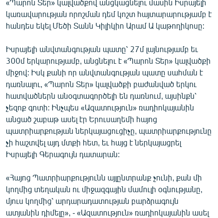
«Պարոն Տեր» կալվածքով անցկացնելու մասին Իսրայելի
ՄԻՋԱԶԳԱՅԻՆ
կառավարության որոշման դեմ կոշտ հայտարարությամբ է
հանդես եկել Մեծի Տանն Կիլիկիո Արամ Ա կաթողիկոսը:
ՄՇԱԿՈՒՅԹ
ՍՊՈՐՏ
Իսրայելի անվտանգության պատը՝ 27մ լայնությամբ եւ
300մ երկարությամբ, անցնելու է «Պարոն Տեր» կալվածքի
ՄԵԿՆԱԲԱՆՈՒԹՅՈՒՆ
միջով: Իսկ քանի որ անվտանգության պատը սահման է
ՏՏ ԵՒ ԻՆՏԵՐՆԵՏ
դառնալու, «Պարոն Տեր» կալվածքի բաժանված երկու
հատվածներն անօգտագործելի են դառնում, այսինքն՝
ԿՈՐՈՆԱՎԻՐՈՒՍ
չեզոք գոտի: Ինչպես «Ազատություն» ռադիոկայանին
ԱՐԽԻՎ
անցած շաբաթ ասել էր Երուսաղեմի հայոց
պատրիարքության ներկայացուցիչը, պատրիարքությունը
ՏԵՍԱՆՅՈՒԹԵՐ
չի հաշտվել այդ մտքի հետ, եւ հայց է ներկայացրել
ԲԱՆԱՎԵՃ
Իսրայելի Գերագույն դատարան:
ՁԳՏԵԼՈՎ ԼԱՎԱԳՈՒՅՆԻՆ
«Հայոց Պատրիարքությունն այլընտրանք չունի, քան մի
ՓՈԴՔԱՍԹ
կողմից տեղական ու միջազգային մամուլի օգնությանը,
մյուս կողմից՝ արդարադատության բարձրագույն
Հայերեն
ատյանին դիմելը», - «Ազատություն» ռադիոկայանին ասել