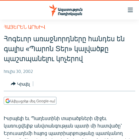
Մատչելիության
հղումներ
Անցնել
ՀԱՅԵՐԵՆ ԱՐԽԻՎ
հիմնական
ԱԶԱՏՈՒԹՅՈՒՆ TV
Հոգեւոր առաջնորդները հանդես են
բովանդակությանը
ՀԱՅԱՍՏԱՆ
Անցնել
գալիս «Պարոն Տեր» կալվածքը
հիմնական
ՔԱՂԱՔԱԿԱՆ
պաշտպանելու կոչերով
մենյուին
ԸՆՏՐՈՒԹՅՈՒՆՆԵՐ 2026
Որոնում
հուլիս 30, 2002
ԻՐԱՎՈՒՆՔ
Կիսվել
ՀԱՍԱՐԱԿՈՒԹՅՈՒՆ
ՏՆՏԵՍՈՒԹՅՈՒՆ
Ավելացրեք մեզ Google-ում
ՂԱՐԱԲԱՂ
Իսրայելի եւ Պաղեստինի տարածքների միջեւ
ՊԱՏԵՐԱԶՄԻ 6 ՇԱԲԱԹՆԵՐԸ
կառուցվելիք անվտանգության պատի մի հատվածը՝
Երուսաղեմի հայոց պատրիարքությանը պատկանող
ՏԱՐԱԾԱՇՐՋԱՆ