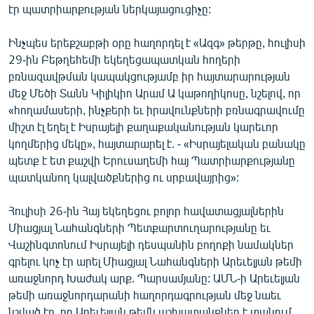
էր պատրիարքության ներկայացուցիչը:
English
Русский
Ինչպես երեքշաբթի օրը հաղորդել է «Ազգ» թերթը, հուլիսի
29-ին Բեթղեհեմի եկեղեցապատկան հողերի
բռնազավթման կապակցությամբ իր հայտարարության
ՀԵՏԵՎԵՔ ՄԵԶ
մեջ Մեծի Տանն Կիլիկիո Արամ Ա կաթողիկոսը, նշելով, որ
«հողամասերի, ինչքերի եւ իրավունքների բռնագրավումը
միշտ էլ եղել է Իսրայելի քաղաքականության կարեւոր
կողմերից մեկը», հայտարարել է. - «Իսրայելական բանակը
պետք է ետ քաշվի Երուսաղեմի հայ Պատրիարքությանը
«Ազատության» բոլոր կայքերը
պատկանող կալվածքներից ու սրբավայրից»:
Հուլիսի 26-ին Հայ եկեղեցու բոլոր հավատացյալներին
Միացյալ Նահանգների Պետքարտուղարությանը եւ
Վաշինգտոնում Իսրայելի դեսպանին բողոքի նամակներ
գրելու կոչ էր արել Միացյալ Նահանգների Արեւելյան թեմի
առաջնորդ Խաժակ արք. Պարսամյանը: ԱՄՆ-ի Արեւելյան
թեմի առաջնորդարանի հաղորդագրության մեջ նաեւ
նշված էր, որ Արեւելյան թեմն աշխատանքներ է տանում