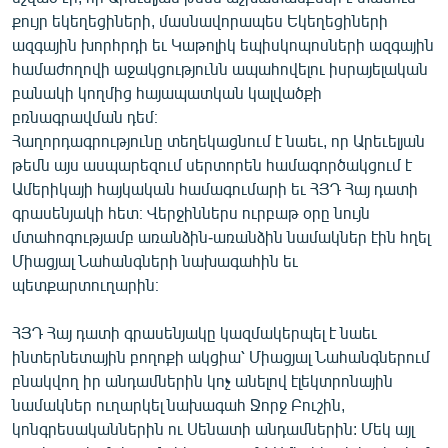
քույր եկեղեցիների, մասնավորապես Եկեղեցիների
ազգային խորհրդի եւ Կաթոլիկ եպիսկոպոսների ազգային
համաժողովի աջակցությունն ապահովելու իսրայելական
բանակի կողմից հայապատկան կալվածքի
բռնագրավման դեմ։
Հաղորդագրությունը տեղեկացնում է նաեւ, որ Արեւելյան
թեմն այս ասպարեզում սերտորեն համագործակցում է
Ամերիկայի հայկական համագումարի եւ ՀՅԴ Հայ դատի
գրասենյակի հետ։ Վերջիններս ուրբաթ օրը նույն
մտահոգությամբ առանձին-առանձին նամակներ էին հղել
Միացյալ Նահանգների նախագահին եւ
պետքարտուղարին։
ՀՅԴ Հայ դատի գրասենյակը կազմակերպել է նաեւ
ինտերնետային բողոքի ակցիա՝ Միացյալ Նահանգներում
բնակվող իր անդամներին կոչ անելով էլեկտրոնային
նամակներ ուղարկել նախագահ Ջորջ Բուշին,
կոնգրեսականներին ու Սենատի անդամներին: Մեկ այլ