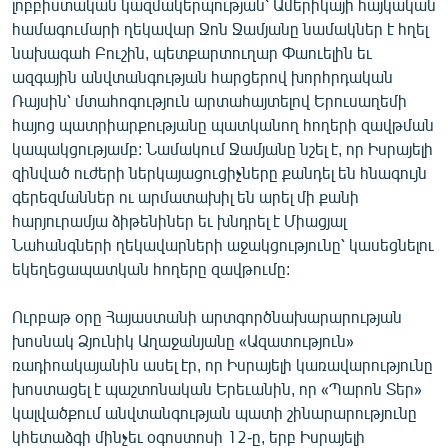
լոբբիստական կազմակերպության՝ Ամերիկայի հայկական
համագումարի ղեկավար Ջոն Ջամյանը նամակներ է հղել
նախագահ Բուշին, պետքարտուղար Փաուելին եւ
ազգային անվտանգության հարցերով խորհրդական
Ռայսին՝ մտահոգություն արտահայտելով Երուսաղեմի
հայոց պատրիարքությանը պատկանող հողերի զավթման
կապակցությամբ: Նամակում Ջամյանը նշել է, որ Իսրայելի
զինված ուժերի ներկայացուցիչները քանդել են հնագույն
գերեզմաններ ու արմատախիլ են արել մի քանի
հարյուրամյա ձիթենիներ եւ խնդրել է Միացյալ
Նահանգների ղեկավարների աջակցությունը՝ կասեցնելու
եկեղեցապատկան հողերը զավթումը:
Ուրբաթ օրը Հայաստանի արտգործնախարարության
խոսնակ Ձյունիկ Աղաջանյանը «Ազատություն»
ռադիոակայանին ասել էր, որ Իսրայելի կառավարությունը
խոստացել է պաշտոնական Երեւանին, որ «Պարոն Տեր»
կալվածքում անվտանգության պատի շինարարությունը
կհետաձգի մինչեւ օգոստոսի 12-ը, երբ Իսրայելի