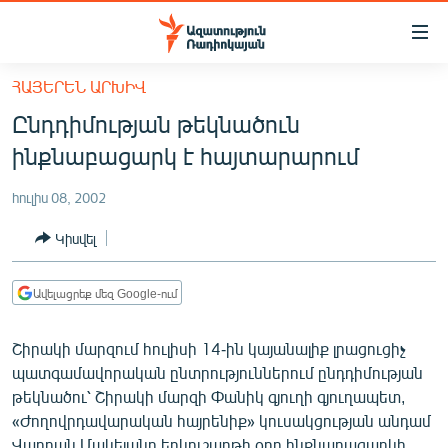
Մատչելիության
հղումներ
Անցնել
ՀԱՅԵՐԵՆ ԱՐԽԻՎ
հիմնական
ԱԶԱՏՈՒԹՅՈՒՆ TV
Ընդդիմության թեկնածուն
բովանդակությանը
ՀԱՅԱՍՏԱՆ
Անցնել
ինքնաբացարկ է հայտարարում
հիմնական
ՔԱՂԱՔԱԿԱՆ
մենյուին
հուլիս 08, 2002
ԸՆՏՐՈՒԹՅՈՒՆՆԵՐ 2026
Որոնում
Կիսվել
ԻՐԱՎՈՒՆՔ
ՀԱՍԱՐԱԿՈՒԹՅՈՒՆ
Ավելացրեք մեզ Google-ում
ՏՆՏԵՍՈՒԹՅՈՒՆ
Շիրակի մարզում հուլիսի 14-ին կայանալիք լրացուցիչ
ՂԱՐԱԲԱՂ
պատգամավորական ընտրություններում ընդդիմության
ՊԱՏԵՐԱԶՄԻ 6 ՇԱԲԱԹՆԵՐԸ
թեկնածու՝ Շիրակի մարզի Փանիկ գյուղի գյուղապետ,
«Ժողովրդավարական հայրենիք» կուսակցության անդամ
ՏԱՐԱԾԱՇՐՋԱՆ
Վարդան Մակեյանը երկուշաբթի օրը ինքնաբացարկի