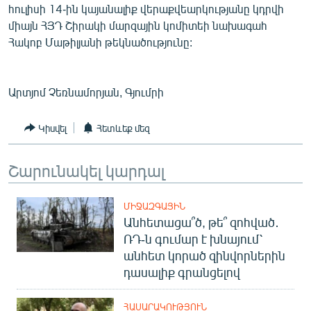
հուլիսի 14-ին կայանալիք վերաքվեարկությանը կդրվի
միայն ՀՅԴ Շիրակի մարզային կոմիտեի նախագահ
Հակոբ Մաթիլյանի թեկնածությունը:
Արտյոմ Չեռնամորյան, Գյումրի
Կիսվել
Հետևեք մեզ
Շարունակել կարդալ
ՄԻՋԱԶԳԱՅԻՆ
Անհետացա՞ծ, թե՞ զոհված․
ՌԴ-ն գումար է խնայում՝
անհետ կորած զինվորներին
դասալիք գրանցելով
ՀԱՍԱՐԱԿՈՒԹՅՈՒՆ