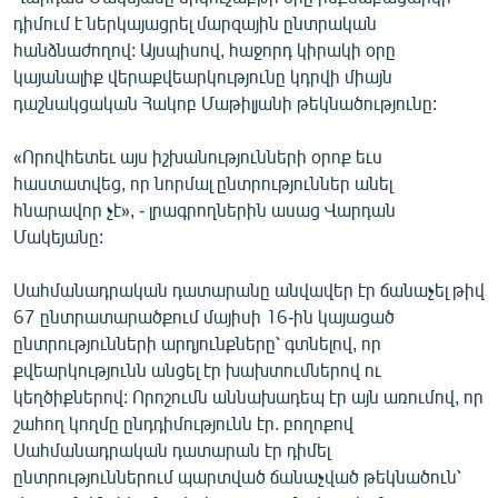
ՄԻՋԱԶԳԱՅԻՆ
դիմում է ներկայացրել մարզային ընտրական
հանձնաժողով: Այսպիսով, հաջորդ կիրակի օրը
ՄՇԱԿՈՒՅԹ
կայանալիք վերաքվեարկությունը կդրվի միայն
ՍՊՈՐՏ
դաշնակցական Հակոբ Մաթիլյանի թեկնածությունը:
ՄԵԿՆԱԲԱՆՈՒԹՅՈՒՆ
«Որովհետեւ այս իշխանությունների օրոք եւս
ՏՏ ԵՒ ԻՆՏԵՐՆԵՏ
հաստատվեց, որ նորմալ ընտրություններ անել
հնարավոր չէ», - լրագրողներին ասաց Վարդան
ԿՈՐՈՆԱՎԻՐՈՒՍ
Մակեյանը:
ԱՐԽԻՎ
Սահմանադրական դատարանը անվավեր էր ճանաչել թիվ
ՏԵՍԱՆՅՈՒԹԵՐ
67 ընտրատարածքում մայիսի 16-ին կայացած
ԲԱՆԱՎԵՃ
ընտրությունների արդյունքները՝ գտնելով, որ
քվեարկությունն անցել էր խախտումներով ու
ՁԳՏԵԼՈՎ ԼԱՎԱԳՈՒՅՆԻՆ
կեղծիքներով: Որոշումն աննախադեպ էր այն առումով, որ
ՓՈԴՔԱՍԹ
շահող կողմը ընդդիմությունն էր. բողոքով
Սահմանադրական դատարան էր դիմել
ընտրություններում պարտված ճանաչված թեկնածուն՝
Հայերեն