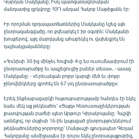
Վարդան Մակեյանը: Իսկ պատգամավորական
English
մանդատից զրկվողը ՀՅԴ անդամ Հակոբ Մաթիլյանն էր:
Русский
Իր որոշման դրդապատճառներից Մակեյանը նշեց այն
ընտրազանգվածը, որ քվեարկել է իր օգտին: Մակեյանի
ՀԵՏԵՎԵՔ ՄԵԶ
խոսքերով, այդ մարդկանց ահաբեկել ու վախեցրել են
դաշնակցականները:
«Հունիսի 30-ից մինչեւ հուլիսի 4-ը ես ուսումնասիրում էի
ընտրատարածքը եւ ապշեցուցիչ բաներ տեսա», - ասաց
«Ազատության» բոլոր կայքերը
Մակեյանը: - «Երեւանյան բոլոր կարգի մեծ եւ փոքր
չինովնիկները գրոհել են 67-րդ ընտրատարածքը»:
Երեկ ինքնաբացարկի հայտարարությամբ հանդես էր եկել
նաեւ մեկ այլ թեկնածու՝ «Ցայգ» հեռուստաընկերության
լրատվության բաժնի պետ Արթուր Կիրակոսյանը: Հաշվի
առնելով, որ մայիսի 16-ին կայացած ընտրություններում
թեկնածուներից չորրորդը՝ Մանթաշի գյուղապետ Գեղամ
Հակոբյանը անմիջապես էր դուրս եկել ընտրապայքարից,