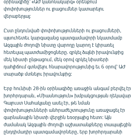
օրինագիծը՝ «ԱԺ կանոնակարգ» օրենքում
ՄԻՋԱԶԳԱՅԻՆ
փոփոխություններ ու լրացումներ կատարելու
վերաբերյալ:
ՄՇԱԿՈՒՅԹ
ՍՊՈՐՏ
Ըստ ընդունված փոփոխությունների ու լրացումների,
այսուհետեւ կարգազանց պատգամավորի նկատմամբ
ՄԵԿՆԱԲԱՆՈՒԹՅՈՒՆ
Ազգային ժողովի նիստը վարողը կարող է կիրառել
ՏՏ ԵՒ ԻՆՏԵՐՆԵՏ
հետեւյալ պատժամիջոցները. զրկել ձայնի իրավունքից
մեկ նիստի ընթացում, մեկ օրով զրկել նիստերի
ԿՈՐՈՆԱՎԻՐՈՒՍ
դահլիճում գտնվելու հնարավորությունից եւ 6 օրով՝ ԱԺ
ԱՐԽԻՎ
տարածք մտնելու իրավունքից:
ՏԵՍԱՆՅՈՒԹԵՐ
Երբ հունիսի 28-ին օրինագիծը առաջին անգամ բերվել էր
ԲԱՆԱՎԵՃ
խորհրդարան, «Միասնություն» խմբակցության ղեկավար
Գալուստ Սահակյանը ասել էր, թե նման
ՁԳՏԵԼՈՎ ԼԱՎԱԳՈՒՅՆԻՆ
փոփոխությունների անհրաժեշտությունը առաջացել էր
ՓՈԴՔԱՍԹ
գարնանային նիստի վերջին եռօրյայից հետո: Այն
ժամանակ Ազգային ժողովի աշխատանքները տապալեցին
Հայերեն
ընդդիմադիր պատգամավորները, երբ խորհրդարանի