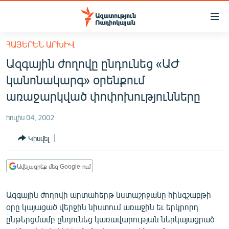
Մատչելիության
հղումներ
Անցնել
ՀԱՅԵՐԵՆ ԱՐԽԻՎ
հիմնական
ԱԶԱՏՈՒԹՅՈՒՆ TV
Ազգային ժողովը ընդունեց «ԱԺ
բովանդակությանը
ՀԱՅԱՍՏԱՆ
Անցնել
կանոնակարգ» օրենքում
հիմնական
ՔԱՂԱՔԱԿԱՆ
առաջարկված փոփոխությունները
մենյուին
ԸՆՏՐՈՒԹՅՈՒՆՆԵՐ 2026
Որոնում
հուլիս 04, 2002
ԻՐԱՎՈՒՆՔ
Կիսվել
ՀԱՍԱՐԱԿՈՒԹՅՈՒՆ
ՏՆՏԵՍՈՒԹՅՈՒՆ
Ավելացրեք մեզ Google-ում
ՂԱՐԱԲԱՂ
Ազգային ժողովի արտահերթ նստաշրջանը հինգշաբթի
ՊԱՏԵՐԱԶՄԻ 6 ՇԱԲԱԹՆԵՐԸ
օրը կայացած վերջին նիստում առաջին եւ երկրորդ
ընթերցմամբ ընդունեց կառավարության ներկայացրած
ՏԱՐԱԾԱՇՐՋԱՆ