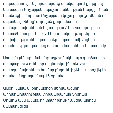
ղեկավարությունը հրաժարվեց օրակարգում ընդգրկել
English
նախագահ Քոչարյանի պաշտոնանկության հարցը: Դրան
Русский
հետեւեցին Ռոբերտ Քոչարյանի կոշտ բնորոշումներն ու
սպառնալիքները՝ ուղղված ընդդիմադիր
պատգամավորներին եւ, ավելի ուշ՝ կառավարության
ՀԵՏԵՎԵՔ ՄԵԶ
նախաձեռնությունը՝ «ԱԺ կանոնակարգ» օրենքում
փոփոխություններ կատարելով պատժամիջոցներ
սահմանել կարգազանց պատգամավորների նկատմամբ:
Առաջին քննարկման ընթացքում ակնհայտ դարձավ, որ
«Ազատության» բոլոր կայքերը
առաջարկությունները մեկնարկային տեսքով
պատգամավորների համար ընդունելի չեն, եւ որոշվել էր
դրանց անդրադառնալ 15 օր անց:
Այսօր, սակայն, օրինագիծը ներկայացնող
արդարադատության փոխնախարար Տիգրան
Մուկուչյանն ասաց, որ փոփոխություններն արդեն
կատարվել են: