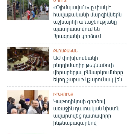
ՍՊՈՐՏ
«Օլիմպավան»-ը փակ է.
հավաքականի մարզիկներն
աշխարհի առաջնությանը
պատրաստվում են
Հրազդանի կիրճում
ՔԱՂԱՔԱԿԱՆ
ԱԺ փոխխոսնակի
ընդդիմադիր թեկնածուի
վերաբերյալ քննարկումները
եկող շաբաթ կշարունակվեն
ԻՐԱՎՈՒՆՔ
Կաթողիկոսի գործով
առաջին դատական նիստն
ավարտվեց դատավորի
ինքնաբացարկով