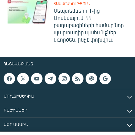
ՀԱՍԱՐԱԿՈՒԹՅՈՒՆ
Սեպտեմբերի 1-ից
Մոսկվայում ՀՀ
քաղաքացիների համար նոր
պարտադիր պահանջներ
կգործեն. ինչ է փոխվում
ՀԵՏԵՎԵՔ ՄԵԶ
ՄՈՒԼՏԻՄԵԴԻԱ
ԲԱԺԻՆՆԵՐ
ՄԵՐ ՄԱՍԻՆ